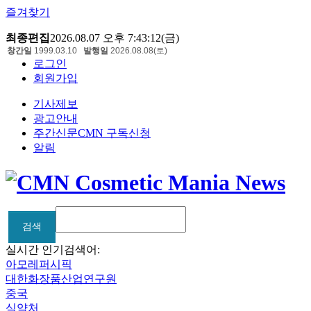
즐겨찾기
최종편집
2026.08.07 오후 7:43:12(금)
창간일
1999.03.10
발행일
2026.08.08(토)
로그인
회원가입
기사제보
광고안내
주간신문CMN 구독신청
알림
검색
검색
실시간 인기검색어:
아모레퍼시픽
대한화장품산업연구원
중국
식약처