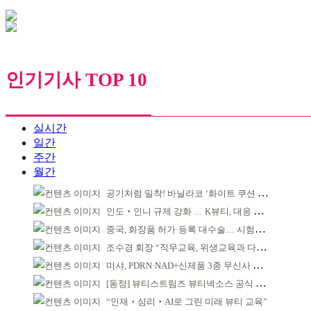
인기기사 TOP 10
실시간
일간
주간
월간
공기처럼 밀착! 바닐라코 ‘화이트 쿠션 에어’ 출시
인도‧인니 규제 강화 … K뷰티, 대응 시급
중국, 화장품 허가·등록 대수술… 시험자료 공용 허용
조수경 회장 “직무교육, 위생교육과 다르다”
미샤, PDRN·NAD+신제품 3종 무신사 뷰티 단독 선론칭
[동정] 뷰티스트림즈 뷰티넥소스 공식 론칭
“인재‧심리‧AI로 그린 미래 뷰티 교육”