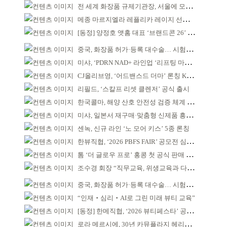
전 세계 화장품 규제기관장, 서울에 모인다
메종 마르지엘라 레플리카 레이지 선데이 모닝 디퓨저
[동정] 양정호 앳홈 대표 ‘브랜드콘 26’ 강연
중국, 화장품 허가·등록 대수술… 시험자료 공용 허용
미샤, ‘PDRN NAD+ 라인업 ‘리프팅 마스크’ 출시
CJ올리브영, ‘어드밴스드 더마’ 론칭 K더마 육성 박차
리필드, ‘스칼프 리셋 클렌저’ 공식 출시
한국콜마, 해양 산호 안전성 검증 체계 구축
미샤, 일본서 재구매·맞춤형 신제품 흥행 ‘쌍끌이’
센녹, 신규 라인 ‘노 모어 키스’ 5종 론칭
한뷰직협, ‘2026 PBFS FAIR’ 공모전 심사 성료
톰 ‘더 글로우 프로’ 홍콩 첫 공식 판매 완판
조수경 회장 “직무교육, 위생교육과 다르다”
중국, 화장품 허가·등록 대수술… 시험자료 공용 허용
“인재‧심리‧AI로 그린 미래 뷰티 교육”
[동정] 한메직협, ‘2026 뷰티페스타’ 공동 주최
로라 메르시에, 30년 카뮤플라지 헤리티지 담아