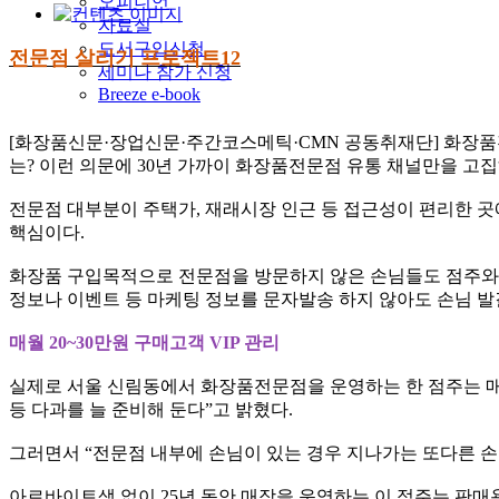
오피니언
자료실
도서구입신청
전문점 살리기 프로젝트12
세미나 참가 신청
Breeze e-book
[화장품신문·장업신문·주간코스메틱·CMN 공동취재단]
화장품
는? 이런 의문에 30년 가까이 화장품전문점 유통 채널만을 고
전문점 대부분이 주택가, 재래시장 인근 등 접근성이 편리한 곳에
핵심이다.
화장품 구입목적으로 전문점을 방문하지 않은 손님들도 점주와 
정보나 이벤트 등 마케팅 정보를 문자발송 하지 않아도 손님 
매월 20~30만원 구매고객 VIP 관리
실제로 서울 신림동에서 화장품전문점을 운영하는 한 점주는 매장
등 다과를 늘 준비해 둔다”고 밝혔다.
그러면서 “전문점 내부에 손님이 있는 경우 지나가는 또다른 손
아르바이트생 없이 25년 동안 매장을 운영하는 이 점주는 판매용