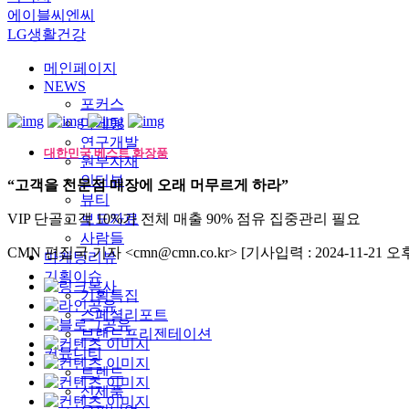
에이블씨엔씨
LG생활건강
메인페이지
NEWS
포커스
마케팅
연구개발
대한민국 베스트 화장품
원부자재
인터뷰
“고객을 전문점 매장에 오래 머무르게 하라”
뷰티
VIP 단골고객 10%가 전체 매출 90% 점유 집중관리 필요
보도자료
사람들
CMN 편집국 기자 <cmn@cmn.co.kr>
[기사입력 : 2024-11-21 오후 
마케팅리뷰
기획이슈
기획특집
스페셜리포트
브랜드프리젠테이션
커뮤니티
트렌드
신제품