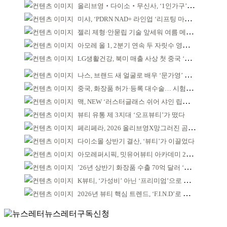
올리브영‧다이소‧무신사, ‘1인가구’가 이끈다
미샤, ‘PDRN NAD+ 라인업 ‘리프팅 마스크’ 출시
젤리 제형·안묻립 기술 앞세워 여름 메이크업 시장 공략
아모레 올 1, 2분기 연속 두 자릿수 영업이익률 기록
LG생활건강, 북미 매출 사상 첫 중국 ‘추월’
나스, 브랜드 새 얼굴로 배우 ‘문가영’ 발탁
중국, 화장품 허가·등록 대수술… 시험자료 공용 허용
맥, NEW ‘러스터글래스 쉬어 샤인 립스틱’ 출시
뷰티 유통 제 3지대 ‘오프뷰티’가 떴다
페리페라, 2026 올리브영X망그러진 곰 콜라보
다이소몰 상반기 결산, ‘뷰티’가 이끌었다
아모레퍼시픽, 밋유어뷰티 아카데미 2기 발대식
’26년 상반기 화장품 수출 70억 달러 ‘역대 최고’
K뷰티, ‘가성비’ 아닌 ‘프리미엄’으로 승부걸어야
2026년 뷰티 핵심 트렌드, ‘F.I.N.D’로 읽는다
뉴스레터구독신청