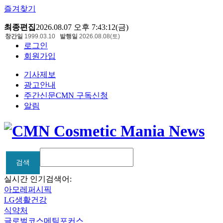
즐겨찾기
최종편집
2026.08.07 오후 7:43:12(금)
창간일
1999.03.10
발행일
2026.08.08(토)
로그인
회원가입
기사제보
광고안내
주간신문CMN 구독신청
알림
검색
검색
실시간 인기검색어:
아모레퍼시픽
LG생활건강
식약처
글로벌코스메틱포커스