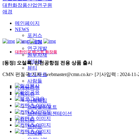
대한화장품산업연구원
애경
메인페이지
NEWS
포커스
마케팅
연구개발
대한민국 베스트 화장품
원부자재
인터뷰
[동정] 오설록, 인천공항점 전용 상품 출시
뷰티
CMN 편집국 기자 <webmaster@cmn.co.kr>
보도자료
[기사입력 : 2024-11-2
사람들
마케팅리뷰
기획이슈
기획특집
스페셜리포트
브랜드프리젠테이션
커뮤니티
트렌드
신제품