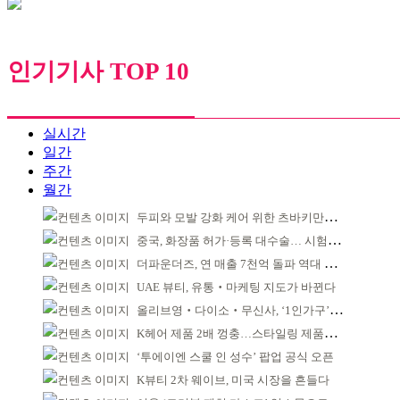
인기기사 TOP 10
실시간
일간
주간
월간
두피와 모발 강화 케어 위한 츠바키만의 솔루션 제시
중국, 화장품 허가·등록 대수술… 시험자료 공용 허용
더파운더즈, 연 매출 7천억 돌파 역대 최대 실적
UAE 뷰티, 유통‧마케팅 지도가 바뀐다
올리브영‧다이소‧무신사, ‘1인가구’가 이끈다
K헤어 제품 2배 껑충…스타일링 제품도 인기
‘투에이엔 스쿨 인 성수’ 팝업 공식 오픈
K뷰티 2차 웨이브, 미국 시장을 흔들다