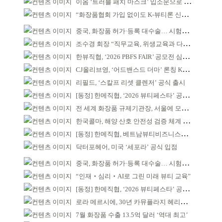
이옴 ‘트러블 패치 마스크’ 입소문으로 판매 확대
“화장품협회 가입 없이도 K-뷰티론 신청 가능”
중국, 화장품 허가·등록 대수술… 시험자료 공용 허용
조수경 회장 “직무교육, 위생교육과 다르다”
한뷰직협, ‘2026 PBFS FAIR’ 공모전 심사 성료
CJ올리브영, ‘어드밴스드 더마’ 론칭 K더마 육성 박차
리필드, ‘스칼프 리셋 클렌저’ 공식 출시
[동정] 한메직협, ‘2026 뷰티페스타’ 공동 주최
전 세계 화장품 규제기관장, 서울에 모인다
한국콜마, 해양 산호 안전성 검증 체계 구축
[동정] 한메직협, 베트남뷰티비즈니스협회와 MOU
닥터포헤어, 미국 ‘세포라’ 공식 입점
중국, 화장품 허가·등록 대수술… 시험자료 공용 허용
“인재‧심리‧AI로 그린 미래 뷰티 교육”
[동정] 한메직협, ‘2026 뷰티페스타’ 공동 주최
로라 메르시에, 30년 카뮤플라지 헤리티지 담아
7월 화장품 수출 13.5억 달러 ‘역대 최고’