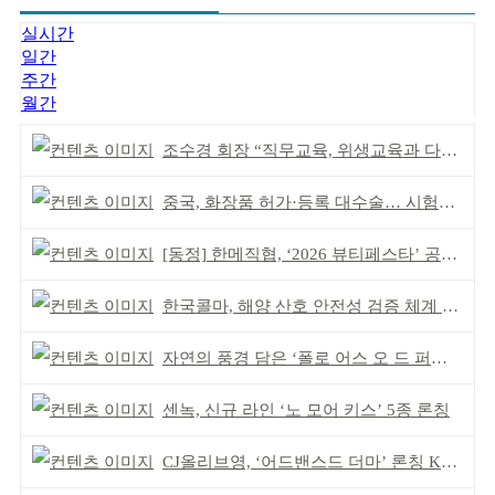
실시간
일간
주간
월간
조수경 회장 “직무교육, 위생교육과 다르다”
중국, 화장품 허가·등록 대수술… 시험자료 공용 허용
[동정] 한메직협, ‘2026 뷰티페스타’ 공동 주최
한국콜마, 해양 산호 안전성 검증 체계 구축
자연의 풍경 담은 ‘폴로 어스 오 드 퍼퓸’ 4종 출시
센녹, 신규 라인 ‘노 모어 키스’ 5종 론칭
CJ올리브영, ‘어드밴스드 더마’ 론칭 K더마 육성 박차