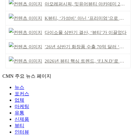
아모레퍼시픽, 밋유어뷰티 아카데미 2기 발대식
K뷰티, ‘가성비’ 아닌 ‘프리미엄’으로 승부걸어야
다이소몰 상반기 결산, ‘뷰티’가 이끌었다
’26년 상반기 화장품 수출 70억 달러 ‘역대 최고’
2026년 뷰티 핵심 트렌드, ‘F.I.N.D’로 읽는다
CMN 주요 뉴스 페이지
뉴스
포커스
업체
마케팅
유통
신제품
뷰티
인터뷰