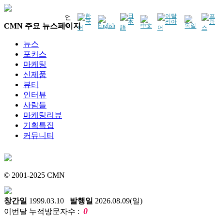
언
CMN 주요 뉴스페이지
어
뉴스
포커스
마케팅
신제품
뷰티
인터뷰
사람들
마케팅리뷰
기획특집
커뮤니티
© 2001-2025 CMN
창간일
1999.03.10
발행일
2026.08.09(일)
0
이번달 누적방문자수 :