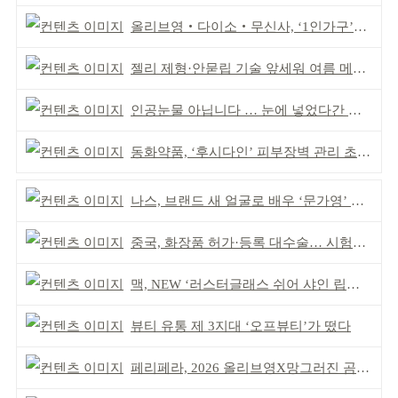
올리브영‧다이소‧무신사, ‘1인가구’가 이끈다
젤리 제형·안묻립 기술 앞세워 여름 메이크업 시장 공략
인공눈물 아닙니다 … 눈에 넣었다간 각막 손상
동화약품, ‘후시다인’ 피부장벽 관리 초점 ‘리브랜딩’
나스, 브랜드 새 얼굴로 배우 ‘문가영’ 발탁
중국, 화장품 허가·등록 대수술… 시험자료 공용 허용
맥, NEW ‘러스터글래스 쉬어 샤인 립스틱’ 출시
뷰티 유통 제 3지대 ‘오프뷰티’가 떴다
페리페라, 2026 올리브영X망그러진 곰 콜라보