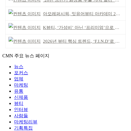
’26년 상반기 화장품 수출 70억 달러 ‘역대 최고’
아모레퍼시픽, 밋유어뷰티 아카데미 2기 발대식
K뷰티, ‘가성비’ 아닌 ‘프리미엄’으로 승부걸어야
2026년 뷰티 핵심 트렌드, ‘F.I.N.D’로 읽는다
CMN 주요 뉴스 페이지
뉴스
포커스
업체
마케팅
유통
신제품
뷰티
인터뷰
사람들
마케팅리뷰
기획특집