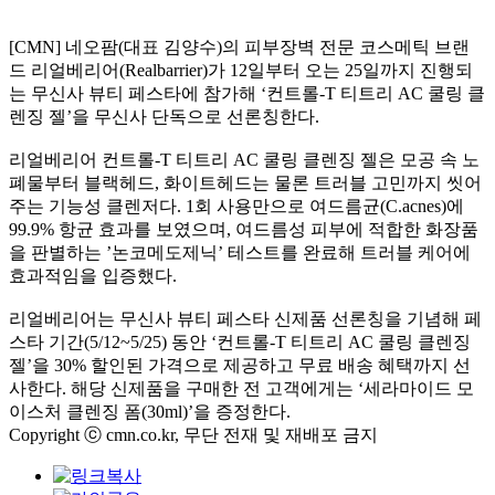
[CMN] 네오팜(대표 김양수)의 피부장벽 전문 코스메틱 브랜
드 리얼베리어(Realbarrier)가 12일부터 오는 25일까지 진행되
는 무신사 뷰티 페스타에 참가해 ‘컨트롤-T 티트리 AC 쿨링 클
렌징 젤’을 무신사 단독으로 선론칭한다.
리얼베리어 컨트롤-T 티트리 AC 쿨링 클렌징 젤은 모공 속 노
폐물부터 블랙헤드, 화이트헤드는 물론 트러블 고민까지 씻어
주는 기능성 클렌저다. 1회 사용만으로 여드름균(C.acnes)에
99.9% 항균 효과를 보였으며, 여드름성 피부에 적합한 화장품
을 판별하는 ’논코메도제닉’ 테스트를 완료해 트러블 케어에
효과적임을 입증했다.
리얼베리어는 무신사 뷰티 페스타 신제품 선론칭을 기념해 페
스타 기간(5/12~5/25) 동안 ‘컨트롤-T 티트리 AC 쿨링 클렌징
젤’을 30% 할인된 가격으로 제공하고 무료 배송 혜택까지 선
사한다. 해당 신제품을 구매한 전 고객에게는 ‘세라마이드 모
이스처 클렌징 폼(30ml)’을 증정한다.
Copyright ⓒ cmn.co.kr, 무단 전재 및 재배포 금지