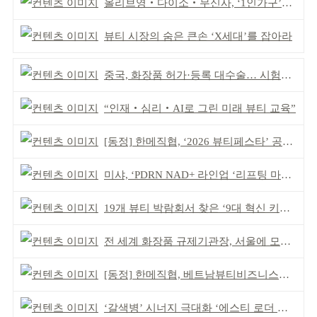
올리브영‧다이소‧무신사, ‘1인가구’가 이끈다
뷰티 시장의 숨은 큰손 ‘X세대’를 잡아라
중국, 화장품 허가·등록 대수술… 시험자료 공용 허용
“인재‧심리‧AI로 그린 미래 뷰티 교육”
[동정] 한메직협, ‘2026 뷰티페스타’ 공동 주최
미샤, ‘PDRN NAD+ 라인업 ‘리프팅 마스크’ 출시
19개 뷰티 박람회서 찾은 ‘9대 혁신 키워드’
전 세계 화장품 규제기관장, 서울에 모인다
[동정] 한메직협, 베트남뷰티비즈니스협회와 MOU
‘갈색병’ 시너지 극대화 ‘에스티 로더 스킨부스터’ 출시