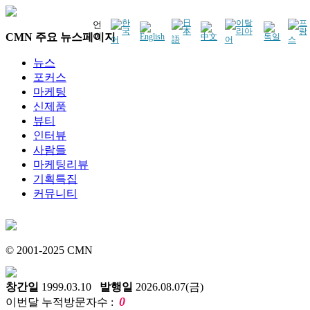
언
CMN 주요 뉴스페이지
어
뉴스
포커스
마케팅
신제품
뷰티
인터뷰
사람들
마케팅리뷰
기획특집
커뮤니티
© 2001-2025 CMN
창간일
1999.03.10
발행일
2026.08.07(금)
0
이번달 누적방문자수 :