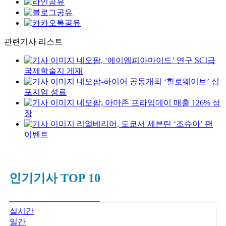
관련기사 리스트
네오팜, ‘에이엠피아마이드’ 연구 SCI급
국제학술지 게재
네오팜-하이어 공동개최 ‘힐로웨이브’ 심
포지엄 성료
네오팜, 아마존 프라임데이 매출 126% 성
장
리얼베리어, 도쿄서 세븐틴 ‘조슈아’ 팬
이벤트
인기기사 TOP 10
실시간
일간