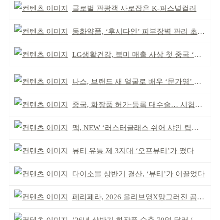
글로벌 관광객 사로잡은 K-퍼스널컬러
동화약품, ‘후시다인’ 피부장벽 관리 초점 ‘리브랜딩’
LG생활건강, 북미 매출 사상 첫 중국 ‘추월’
나스, 브랜드 새 얼굴로 배우 ‘문가영’ 발탁
중국, 화장품 허가·등록 대수술… 시험자료 공용 허용
맥, NEW ‘러스터글래스 쉬어 샤인 립스틱’ 출시
뷰티 유통 제 3지대 ‘오프뷰티’가 떴다
다이소몰 상반기 결산, ‘뷰티’가 이끌었다
페리페라, 2026 올리브영X망그러진 곰 콜라보