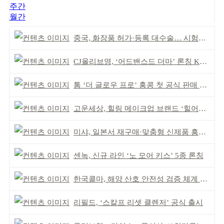
주간
월간
중국, 화장품 허가·등록 대수술… 시험자료 공용 허용
CJ올리브영, ‘어드밴스드 더마’ 론칭 K더마 육성 박차
톰 ‘더 글로우 프로’ 홍콩 첫 공식 판매 완판
고운세상, 힐링 메이크업 브랜드 ‘힐어스’ 론칭
미샤, 일본서 재구매·맞춤형 신제품 흥행 ‘쌍끌이’
센녹, 신규 라인 ‘노 모어 키스’ 5종 론칭
한국콜마, 해양 산호 안전성 검증 체계 구축
리필드, ‘스칼프 리셋 클렌저’ 공식 출시