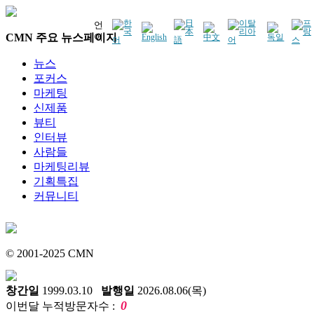
언
CMN 주요 뉴스페이지
어
뉴스
포커스
마케팅
신제품
뷰티
인터뷰
사람들
마케팅리뷰
기획특집
커뮤니티
© 2001-2025 CMN
창간일
1999.03.10
발행일
2026.08.06(목)
0
이번달 누적방문자수 :