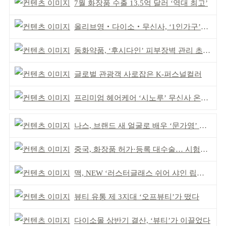
7월 화장품 수출 13.5억 달러 ‘역대 최고’
올리브영‧다이소‧무신사, ‘1인가구’가 이끈다
동화약품, ‘후시다인’ 피부장벽 관리 초점 ‘리브랜딩’
글로벌 관광객 사로잡은 K-퍼스널컬러
프리미엄 헤어케어 ‘시노루’ 무신사 온라인 입점
나스, 브랜드 새 얼굴로 배우 ‘문가영’ 발탁
중국, 화장품 허가·등록 대수술… 시험자료 공용 허용
맥, NEW ‘러스터글래스 쉬어 샤인 립스틱’ 출시
뷰티 유통 제 3지대 ‘오프뷰티’가 떴다
다이소몰 상반기 결산, ‘뷰티’가 이끌었다