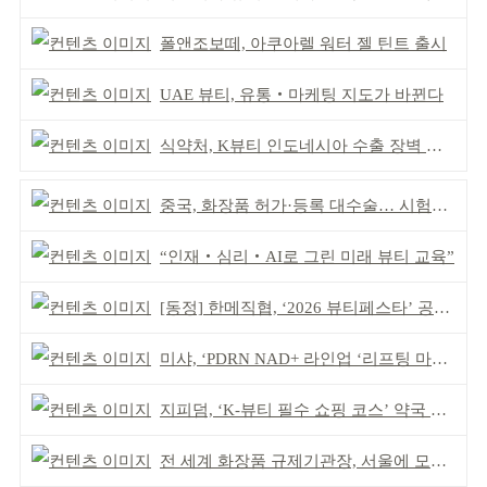
폴앤조보떼, 아쿠아렐 워터 젤 틴트 출시
UAE 뷰티, 유통‧마케팅 지도가 바뀐다
식약처, K뷰티 인도네시아 수출 장벽 완화 성과
중국, 화장품 허가·등록 대수술… 시험자료 공용 허용
“인재‧심리‧AI로 그린 미래 뷰티 교육”
[동정] 한메직협, ‘2026 뷰티페스타’ 공동 주최
미샤, ‘PDRN NAD+ 라인업 ‘리프팅 마스크’ 출시
지피덤, ‘K-뷰티 필수 쇼핑 코스’ 약국 공략
전 세계 화장품 규제기관장, 서울에 모인다