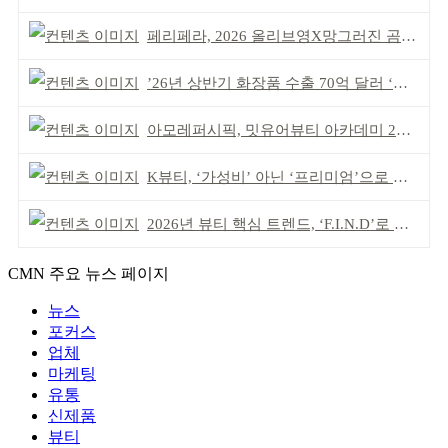
페리페라, 2026 올리브영X망그러진 곰 콜라보
’26년 상반기 화장품 수출 70억 달러 ‘역대 최고’
아모레퍼시픽, 밋유어뷰티 아카데미 2기 발대식
K뷰티, ‘가성비’ 아닌 ‘프리미엄’으로 승부걸어야
2026년 뷰티 핵심 트렌드, ‘F.I.N.D’로 읽는다
CMN 주요 뉴스 페이지
뉴스
포커스
업체
마케팅
유통
신제품
뷰티