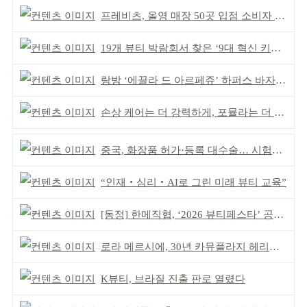
프레비츠, 올영 매장 50곳 입점 소비자 접점 강화
19개 뷰티 박람회서 찾은 ‘9대 혁신 키워드’
랑방 ‘에끌라 드 아르페쥬’ 하퍼스 바자 화보 공개
손상 케어는 더 강력하게, 포뮬라는 더 산뜻하게!
중국, 화장품 허가·등록 대수술… 시험자료 공용 허용
“인재‧심리‧AI로 그린 미래 뷰티 교육”
[동정] 한메직협, ‘2026 뷰티페스타’ 공동 주최
로라 메르시에, 30년 카뮤플라지 헤리티지 담아
K뷰티, 브라질 진출 판로 열렸다