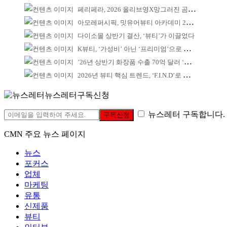
페리페라, 2026 올리브영X망그러진 곰 콜라보
아모레퍼시픽, 밋유어뷰티 아카데미 2기 발대식
다이소몰 상반기 결산, ‘뷰티’가 이끌었다
K뷰티, ‘가성비’ 아닌 ‘프리미엄’으로 승부걸어야
’26년 상반기 화장품 수출 70억 달러 ‘역대 최고’
2026년 뷰티 핵심 트렌드, ‘F.I.N.D’로 읽는다
뉴스레터구독신청
뉴스레터 구독합니다.
구독신청
CMN 주요 뉴스 페이지
뉴스
포커스
업체
마케팅
유통
신제품
뷰티