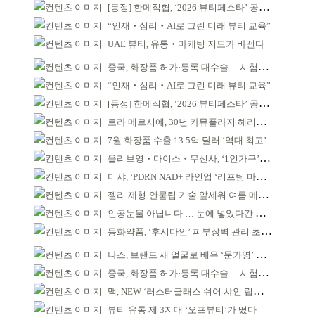
[동정] 한메직협, ‘2026 뷰티페스타’ 공동 주최
“인재‧심리‧AI로 그린 미래 뷰티 교육”
UAE 뷰티, 유통‧마케팅 지도가 바뀐다
중국, 화장품 허가·등록 대수술… 시험자료 공용 허용
“인재‧심리‧AI로 그린 미래 뷰티 교육”
[동정] 한메직협, ‘2026 뷰티페스타’ 공동 주최
로라 메르시에, 30년 카뮤플라지 헤리티지 담아
7월 화장품 수출 13.5억 달러 ‘역대 최고’
올리브영‧다이소‧무신사, ‘1인가구’가 이끈다
미샤, ‘PDRN NAD+ 라인업 ‘리프팅 마스크’ 출시
젤리 제형·안묻립 기술 앞세워 여름 메이크업 시장 공략
인공눈물 아닙니다 … 눈에 넣었다간 각막 손상
동화약품, ‘후시다인’ 피부장벽 관리 초점 ‘리브랜딩’
나스, 브랜드 새 얼굴로 배우 ‘문가영’ 발탁
중국, 화장품 허가·등록 대수술… 시험자료 공용 허용
맥, NEW ‘러스터글래스 쉬어 샤인 립스틱’ 출시
뷰티 유통 제 3지대 ‘오프뷰티’가 떴다