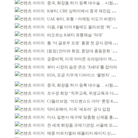
중국, 화장품 허가·등록 대수술… 시험자료 공용 허용
K뷰티, CBE 상하이에서 중국 재진입 기회 모색
UAE 뷰티, 유통‧마케팅 지도가 바뀐다
이옴, 6월 이어 8월에도 올리브영 ‘픽’ 선정
떠오르는 K뷰티 유통채널 ‘약국’
톰 ‘더 글로우 프로’ 홍콩 첫 공식 판매 완판
[동정] 안미려 회장, 중앙대 총동문회 ‘명예회원’ 추대
궁중비책, 미국 아마존 프라임데이 역대 최대 실적
뷰티 시장의 숨은 큰손 ‘X세대’를 잡아라
EOA, 모공 지우개 디바이스 ‘풀텐자’ 조기 완판
중국, 화장품 허가·등록 대수술… 시험자료 공용 허용
조수경 회장 “직무교육, 위생교육과 다르다”
CJ올리브영, ‘어드밴스드 더마’ 론칭 K더마 육성 박차
닥터포헤어, 미국 ‘세포라’ 공식 입점
미샤, 일본서 재구매·맞춤형 신제품 흥행 ‘쌍끌이’
전 세계 화장품 규제기관장, 서울에 모인다
메종 마르지엘라 레플리카 레이지 선데이 모닝 디퓨저