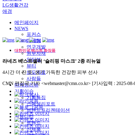
LG생활건강
애경
메인페이지
NEWS
포커스
마케팅
연구개발
대한민국 베스트 화장품
원부자재
인터뷰
라네즈 베스트셀러 ‘슬리핑 마스크’ 2종 리뉴얼
뷰티
4시간 더 잔 듯, 생기 가득한 건강한 피부 선사
보도자료
사람들
CMN 편집국 기자 <webmaster@cmn.co.kr>
[기사입력 : 2025-08-0
마케팅리뷰
기획이슈
기획특집
스페셜리포트
브랜드프리젠테이션
커뮤니티
트렌드
신제품