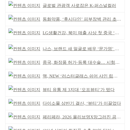
글로벌 관광객 사로잡은 K-퍼스널컬러
동화약품, ‘후시다인’ 피부장벽 관리 초점 ‘리브랜딩’
LG생활건강, 북미 매출 사상 첫 중국 ‘추월’
나스, 브랜드 새 얼굴로 배우 ‘문가영’ 발탁
중국, 화장품 허가·등록 대수술… 시험자료 공용 허용
맥, NEW ‘러스터글래스 쉬어 샤인 립스틱’ 출시
뷰티 유통 제 3지대 ‘오프뷰티’가 떴다
다이소몰 상반기 결산, ‘뷰티’가 이끌었다
페리페라, 2026 올리브영X망그러진 곰 콜라보