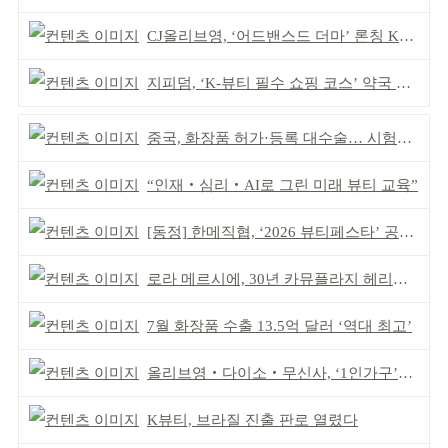
CJ올리브영, ‘어드밴스드 더마’ 론칭 K더마 육성 박차
지피덤, ‘K-뷰티 필수 쇼핑 코스’ 약국 공략
중국, 화장품 허가·등록 대수술… 시험자료 공용 허용
“인재‧심리‧AI로 그린 미래 뷰티 교육”
[동정] 한메직협, ‘2026 뷰티페스타’ 공동 주최
로라 메르시에, 30년 카뮤플라지 헤리티지 담아
7월 화장품 수출 13.5억 달러 ‘역대 최고’
올리브영‧다이소‧무신사, ‘1인가구’가 이끈다
K뷰티, 브라질 진출 판로 열렸다