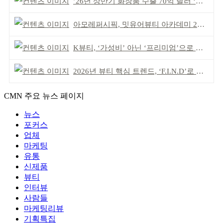
’26년 상반기 화장품 수출 70억 달러 ‘역대 최고’
아모레퍼시픽, 밋유어뷰티 아카데미 2기 발대식
K뷰티, ‘가성비’ 아닌 ‘프리미엄’으로 승부걸어야
2026년 뷰티 핵심 트렌드, ‘F.I.N.D’로 읽는다
CMN 주요 뉴스 페이지
뉴스
포커스
업체
마케팅
유통
신제품
뷰티
인터뷰
사람들
마케팅리뷰
기획특집