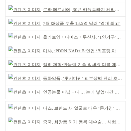
로라 메르시에, 30년 카뮤플라지 헤리티지 담아
7월 화장품 수출 13.5억 달러 ‘역대 최고’
올리브영‧다이소‧무신사, ‘1인가구’가 이끈다
미샤, ‘PDRN NAD+ 라인업 ‘리프팅 마스크’ 출시
젤리 제형·안묻립 기술 앞세워 여름 메이크업 시장 공략
동화약품, ‘후시다인’ 피부장벽 관리 초점 ‘리브랜딩’
인공눈물 아닙니다 … 눈에 넣었다간 각막 손상
나스, 브랜드 새 얼굴로 배우 ‘문가영’ 발탁
중국, 화장품 허가·등록 대수술… 시험자료 공용 허용