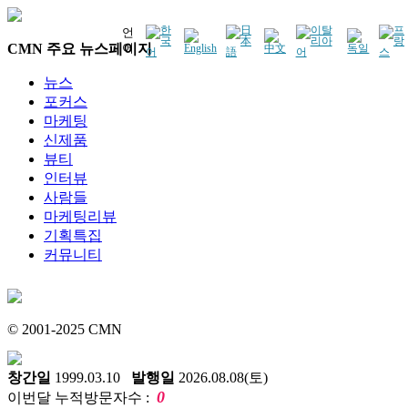
언
CMN 주요 뉴스페이지
어
뉴스
포커스
마케팅
신제품
뷰티
인터뷰
사람들
마케팅리뷰
기획특집
커뮤니티
© 2001-2025 CMN
창간일
1999.03.10
발행일
2026.08.08(토)
0
이번달 누적방문자수 :