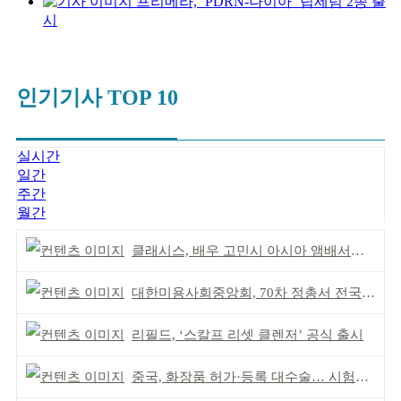
프리메라, ‘PDRN-나이아’ 립세럼 2종 출
시
인기기사 TOP 10
실시간
일간
주간
월간
클래시스, 배우 고민시 아시아 앰배서더로 선정
대한미용사회중앙회, 70차 정총서 전국 회원 단결 다짐
리필드, ‘스칼프 리셋 클렌저’ 공식 출시
중국, 화장품 허가·등록 대수술… 시험자료 공용 허용