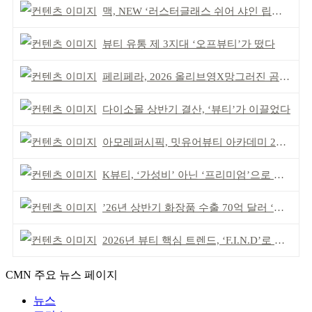
맥, NEW ‘러스터글래스 쉬어 샤인 립스틱’ 출시
뷰티 유통 제 3지대 ‘오프뷰티’가 떴다
페리페라, 2026 올리브영X망그러진 곰 콜라보
다이소몰 상반기 결산, ‘뷰티’가 이끌었다
아모레퍼시픽, 밋유어뷰티 아카데미 2기 발대식
K뷰티, ‘가성비’ 아닌 ‘프리미엄’으로 승부걸어야
’26년 상반기 화장품 수출 70억 달러 ‘역대 최고’
2026년 뷰티 핵심 트렌드, ‘F.I.N.D’로 읽는다
CMN 주요 뉴스 페이지
뉴스