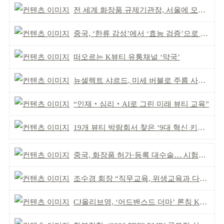
전 세계 화장품 규제기관장, 서울에 모인다
중국, ‘한류 감성’에서 ‘효능 검증’으로 중심 이동
떠오르는 K뷰티 유통채널 ‘약국’
뉴셀렉트 샤르드, 미세 버블로 주름 사이 공략
“인재‧심리‧AI로 그린 미래 뷰티 교육”
19개 뷰티 박람회서 찾은 ‘9대 혁신 키워드’
중국, 화장품 허가·등록 대수술… 시험자료 공용 허용
조수경 회장 “직무교육, 위생교육과 다르다”
CJ올리브영, ‘어드밴스드 더마’ 론칭 K더마 육성 박차