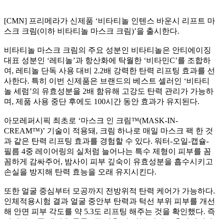
[CMN] 프리메라가 신제품 ‘비타티놀 인텐스 바운시 리프트 마
스크 크림(이하 비타티놀 마스크 크림)’을 출시한다.
비타티놀 마스크 크림의 주요 성분인 비타티놀은 안티에이징
대표 성분인 ‘레티놀’과 항산화에 탁월한 ‘비타민C’를 조합하
여, 레티놀 단독 사용 대비 2.2배 강력한 탄력 리프팅 효과를 선
사한다. 특히 이번 신제품은 브랜드의 베스트 셀러인 ‘비타티
놀 세럼’의 유효성분을 2배 함유해 고강도 탄력 관리가 가능하
며, 제품 사용 중단 후에도 100시간 동안 효과가 유지된다.
아모레퍼시픽 최초로 ‘마스크 인 크림™(MASK-IN-
CREAM™)’ 기술이 적용돼, 크림 하나로 매일 마스크 팩 한 것
과 같은 탄력 리프팅 효과를 경험할 수 있다. 워터-오일-캡슐-
필름 4중 레이어링의 실처럼 늘어나는 특수 제형이 피부를 꼼
꼼하게 감싸주어, 밤사이 피부 깊숙이 유효성분을 흡수시키고
손실을 방지해 탄력 효능을 오래 유지시킨다.
또한 얼굴 중심부터 모공까지 전방위적 탄력 케어가 가능하다.
인체적용시험 결과 얼굴 중안부 탄력과 턱선 부위 피부를 개선
해 안면 피부 각도를 약 5.3도 리프팅 해주는 것을 확인했다. 즉