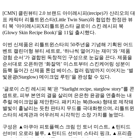
[CMN] 클린뷰티 2.0 브랜드 아이레시피(irecipe)가 산리오의 대
표 캐릭터 리틀트윈스타(Little Twin Stars)와 협업한 한정판 뷰
티 북 ‘아이레시피X리틀트윈스타 글로이 스킨 레시피 북
(Glowy Skin Recipe Book)’을 11일 출시했다.
이번 신제품은 리틀트윈스타의 50주년을 기념해 기획된 어드
벤트 캘린더형 뷰티 세트로, ‘하나씩 열어가는 재미’와 ‘제품
경험 순서’가 결합된 독창적인 구성으로 눈길을 끈다. 제품을
순서대로 오픈하면 ‘화잘먹’ 미스트부터 스킨케어링 성분이
듬뿍 들어간 신제품 톤업 베이스, 컬러 립밤까지 이어지는 ‘별
빛윤광(Starglow) 메이크업 루틴’을 완성할 수 있다.
‘글로이 스킨 레시피 북’은 “Starlight recipe, starglow story”를 콘
셉트로, 피부 본연의 결을 살리며 은은한 윤광을 연출하는 내
추럴 메이크업을 제안한다. 패키지는 북(Book) 형태로 제작돼
별빛이 흩날리는 듯한 판타지 무드를 극대화했으며, 리틀트윈
스타의 세계관과 어우러져 시각적인 소장 가치를 높였다.
구성은 ▲아쿠아 피토플렉스 크림 인 토너 미스트, ▲틴티드
선비비 오로라 블루, ▲틴티드 선비비 스타리 핑크, ▲프리즘