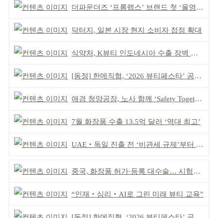
더파운더즈 ‘프롬랩스’ 브랜드 첫 ‘올영픽’ 선정
닥터지, 일본 시장 현지 소비자 접점 확대
식약처, K뷰티 인도네시아 수출 장벽 완화 성과
[동정] 한메직협, ‘2026 뷰티페스타’ 공동 주최
애경 청양공장, 노사 함께 ‘Safety Together’ 개최
7월 화장품 수출 13.5억 달러 ‘역대 최고’
UAE‧독일 진출 전 ‘비관세 규제’부터 챙겨야
중국, 화장품 허가·등록 대수술… 시험자료 공용 허용
“인재‧심리‧AI로 그린 미래 뷰티 교육”
[동정] 한메직협, ‘2026 뷰티페스타’ 공동 주최