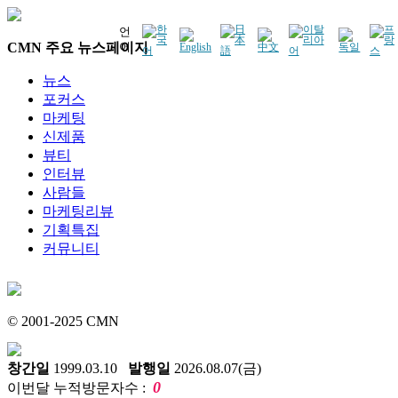
언
CMN 주요 뉴스페이지
어
뉴스
포커스
마케팅
신제품
뷰티
인터뷰
사람들
마케팅리뷰
기획특집
커뮤니티
© 2001-2025 CMN
창간일
1999.03.10
발행일
2026.08.07(금)
0
이번달 누적방문자수 :