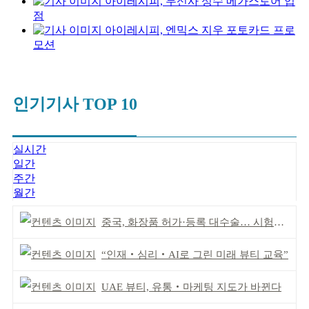
아이레시피, 무신사 성수 메가스토어 입
점
아이레시피, 엔믹스 지우 포토카드 프로
모션
인기기사 TOP 10
실시간
일간
주간
월간
중국, 화장품 허가·등록 대수술… 시험자료 공용 허용
“인재‧심리‧AI로 그린 미래 뷰티 교육”
UAE 뷰티, 유통‧마케팅 지도가 바뀐다