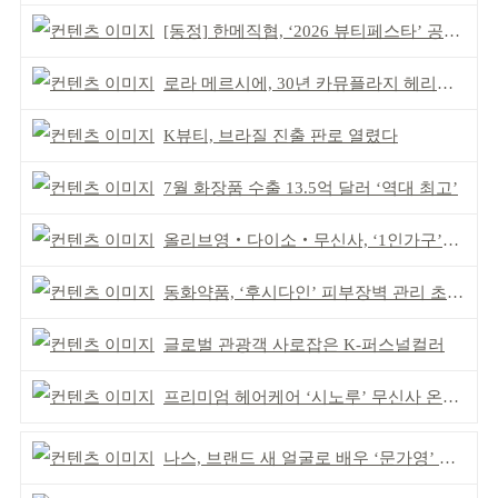
[동정] 한메직협, ‘2026 뷰티페스타’ 공동 주최
로라 메르시에, 30년 카뮤플라지 헤리티지 담아
K뷰티, 브라질 진출 판로 열렸다
7월 화장품 수출 13.5억 달러 ‘역대 최고’
올리브영‧다이소‧무신사, ‘1인가구’가 이끈다
동화약품, ‘후시다인’ 피부장벽 관리 초점 ‘리브랜딩’
글로벌 관광객 사로잡은 K-퍼스널컬러
프리미엄 헤어케어 ‘시노루’ 무신사 온라인 입점
나스, 브랜드 새 얼굴로 배우 ‘문가영’ 발탁