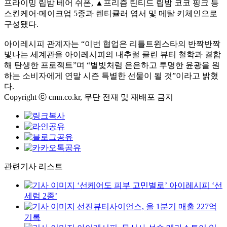
프라이밍 립밤 베어 쉬폰, ▲프리즘 틴티드 립밤 코코 핑크 등
스킨케어·메이크업 5종과 렌티큘러 엽서 및 메탈 키체인으로
구성됐다.
아이레시피 관계자는 “이번 협업은 리틀트윈스타의 반짝반짝
빛나는 세계관을 아이레시피의 내추럴 클린 뷰티 철학과 결합
해 탄생한 프로젝트”며 “별빛처럼 은은하고 투명한 윤광을 원
하는 소비자에게 연말 시즌 특별한 선물이 될 것”이라고 밝혔
다.
Copyright ⓒ cmn.co.kr, 무단 전재 및 재배포 금지
관련기사 리스트
‘선케어도 피부 고민별로’ 아이레시피 ‘선
세럼 2종’
선진뷰티사이언스, 올 1분기 매출 227억
기록