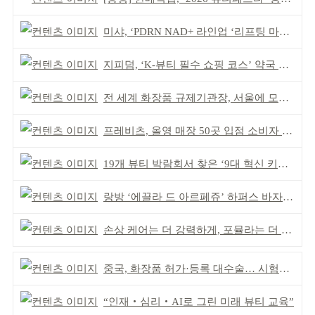
미샤, ‘PDRN NAD+ 라인업 ‘리프팅 마스크’ 출시
지피덤, ‘K-뷰티 필수 쇼핑 코스’ 약국 공략
전 세계 화장품 규제기관장, 서울에 모인다
프레비츠, 올영 매장 50곳 입점 소비자 접점 강화
19개 뷰티 박람회서 찾은 ‘9대 혁신 키워드’
랑방 ‘에끌라 드 아르페쥬’ 하퍼스 바자 화보 공개
손상 케어는 더 강력하게, 포뮬라는 더 산뜻하게!
중국, 화장품 허가·등록 대수술… 시험자료 공용 허용
“인재‧심리‧AI로 그린 미래 뷰티 교육”