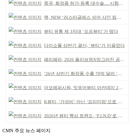
중국, 화장품 허가·등록 대수술… 시험자료 공용 허용
맥, NEW ‘러스터글래스 쉬어 샤인 립스틱’ 출시
뷰티 유통 제 3지대 ‘오프뷰티’가 떴다
다이소몰 상반기 결산, ‘뷰티’가 이끌었다
페리페라, 2026 올리브영X망그러진 곰 콜라보
’26년 상반기 화장품 수출 70억 달러 ‘역대 최고’
아모레퍼시픽, 밋유어뷰티 아카데미 2기 발대식
K뷰티, ‘가성비’ 아닌 ‘프리미엄’으로 승부걸어야
2026년 뷰티 핵심 트렌드, ‘F.I.N.D’로 읽는다
CMN 주요 뉴스 페이지