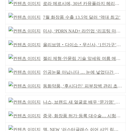
로라 메르시에, 30년 카뮤플라지 헤리티지 담아
7월 화장품 수출 13.5억 달러 ‘역대 최고’
미샤, ‘PDRN NAD+ 라인업 ‘리프팅 마스크’ 출시
올리브영‧다이소‧무신사, ‘1인가구’가 이끈다
젤리 제형·안묻립 기술 앞세워 여름 메이크업 시장 공략
인공눈물 아닙니다 … 눈에 넣었다간 각막 손상
동화약품, ‘후시다인’ 피부장벽 관리 초점 ‘리브랜딩’
나스, 브랜드 새 얼굴로 배우 ‘문가영’ 발탁
중국, 화장품 허가·등록 대수술… 시험자료 공용 허용
맥, NEW ‘러스터글래스 쉬어 샤인 립스틱’ 출시