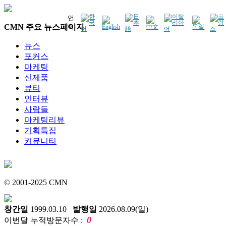
언
CMN 주요 뉴스페이지
어
뉴스
포커스
마케팅
신제품
뷰티
인터뷰
사람들
마케팅리뷰
기획특집
커뮤니티
© 2001-2025 CMN
창간일
1999.03.10
발행일
2026.08.09(일)
0
이번달 누적방문자수 :