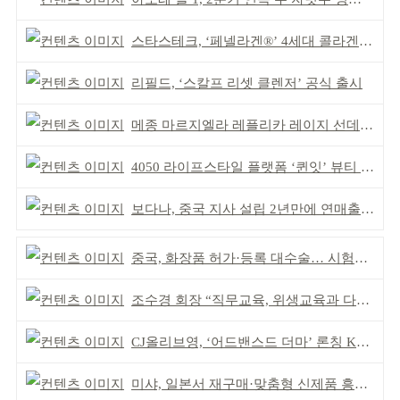
스타스테크, ‘페넬라겐®’ 4세대 콜라겐 원료 호평
리필드, ‘스칼프 리셋 클렌저’ 공식 출시
메종 마르지엘라 레플리카 레이지 선데이 모닝 디퓨저
4050 라이프스타일 플랫폼 ‘퀸잇’ 뷰티 성장세
보다나, 중국 지사 설립 2년만에 연매출 120억 돌파
중국, 화장품 허가·등록 대수술… 시험자료 공용 허용
조수경 회장 “직무교육, 위생교육과 다르다”
CJ올리브영, ‘어드밴스드 더마’ 론칭 K더마 육성 박차
미샤, 일본서 재구매·맞춤형 신제품 흥행 ‘쌍끌이’