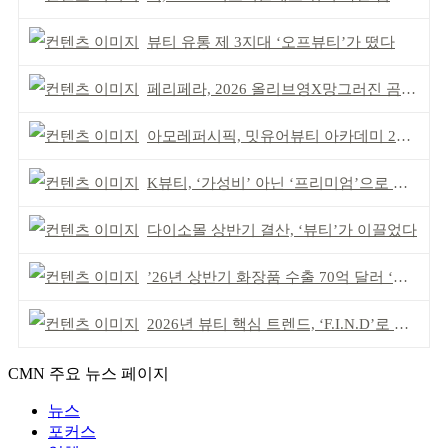
뷰티 유통 제 3지대 ‘오프뷰티’가 떴다
페리페라, 2026 올리브영X망그러진 곰 콜라보
아모레퍼시픽, 밋유어뷰티 아카데미 2기 발대식
K뷰티, ‘가성비’ 아닌 ‘프리미엄’으로 승부걸어야
다이소몰 상반기 결산, ‘뷰티’가 이끌었다
’26년 상반기 화장품 수출 70억 달러 ‘역대 최고’
2026년 뷰티 핵심 트렌드, ‘F.I.N.D’로 읽는다
CMN 주요 뉴스 페이지
뉴스
포커스