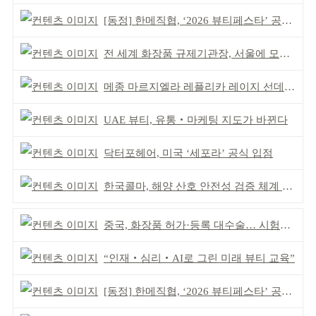
[동정] 한메직협, ‘2026 뷰티페스타’ 공동 주최
전 세계 화장품 규제기관장, 서울에 모인다
메종 마르지엘라 레플리카 레이지 선데이 모닝 디퓨저
UAE 뷰티, 유통‧마케팅 지도가 바뀐다
닥터포헤어, 미국 ‘세포라’ 공식 입점
한국콜마, 해양 산호 안전성 검증 체계 구축
중국, 화장품 허가·등록 대수술… 시험자료 공용 허용
“인재‧심리‧AI로 그린 미래 뷰티 교육”
[동정] 한메직협, ‘2026 뷰티페스타’ 공동 주최