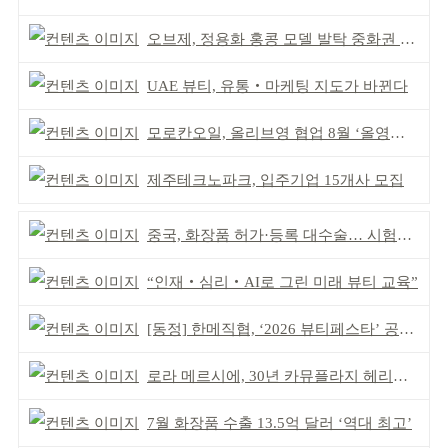
오브제, 정용화 홍콩 모델 발탁 중화권 공략 강화
UAE 뷰티, 유통‧마케팅 지도가 바뀐다
모로칸오일, 올리브영 협업 8월 ‘올영픽’ 선정
제주테크노파크, 입주기업 15개사 모집
중국, 화장품 허가·등록 대수술… 시험자료 공용 허용
“인재‧심리‧AI로 그린 미래 뷰티 교육”
[동정] 한메직협, ‘2026 뷰티페스타’ 공동 주최
로라 메르시에, 30년 카뮤플라지 헤리티지 담아
7월 화장품 수출 13.5억 달러 ‘역대 최고’