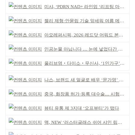
미샤, ‘PDRN NAD+ 라인업 ‘리프팅 마스크’ 출시
젤리 제형·안묻립 기술 앞세워 여름 메이크업 시장 공략
아모레퍼시픽, 2026 레드닷 어워드 본상 2개 수상
인공눈물 아닙니다 … 눈에 넣었다간 각막 손상
올리브영‧다이소‧무신사, ‘1인가구’가 이끈다
나스, 브랜드 새 얼굴로 배우 ‘문가영’ 발탁
중국, 화장품 허가·등록 대수술… 시험자료 공용 허용
뷰티 유통 제 3지대 ‘오프뷰티’가 떴다
맥, NEW ‘러스터글래스 쉬어 샤인 립스틱’ 출시