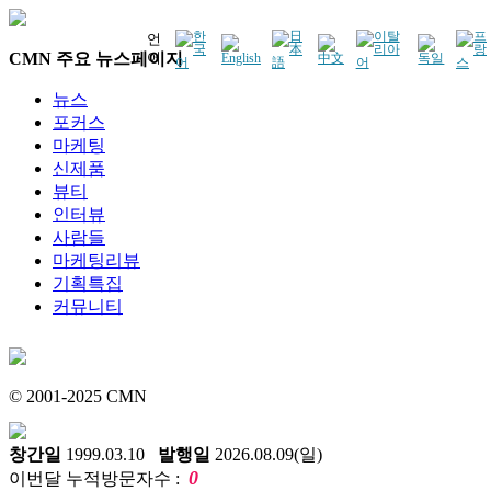
언
CMN 주요 뉴스페이지
어
뉴스
포커스
마케팅
신제품
뷰티
인터뷰
사람들
마케팅리뷰
기획특집
커뮤니티
© 2001-2025 CMN
창간일
1999.03.10
발행일
2026.08.09(일)
0
이번달 누적방문자수 :