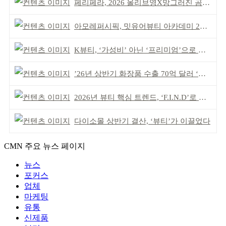
페리페라, 2026 올리브영X망그러진 곰 콜라보
아모레퍼시픽, 밋유어뷰티 아카데미 2기 발대식
K뷰티, ‘가성비’ 아닌 ‘프리미엄’으로 승부걸어야
’26년 상반기 화장품 수출 70억 달러 ‘역대 최고’
2026년 뷰티 핵심 트렌드, ‘F.I.N.D’로 읽는다
다이소몰 상반기 결산, ‘뷰티’가 이끌었다
CMN 주요 뉴스 페이지
뉴스
포커스
업체
마케팅
유통
신제품