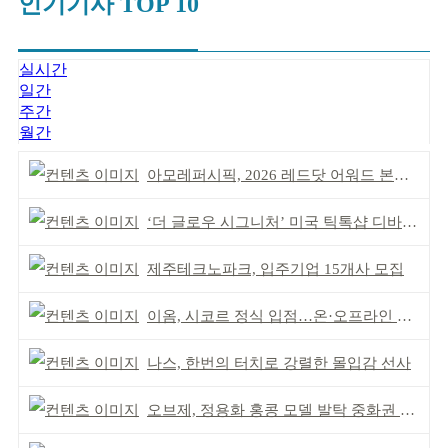
인기기사 TOP 10
실시간
일간
주간
월간
아모레퍼시픽, 2026 레드닷 어워드 본상 2개 수상
‘더 글로우 시그니처’ 미국 틱톡샵 디바이스 부문 1위
제주테크노파크, 입주기업 15개사 모집
이옴, 시코르 정식 입점…온·오프라인 유통망 확대
나스, 한번의 터치로 강렬한 몰입감 선사
오브제, 정용화 홍콩 모델 발탁 중화권 공략 강화