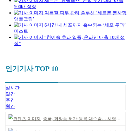
세르본 ‘튜닝엑스’ 론칭 초기 대비 매출
500배 성장
여름철 피부 관리 솔루션 ‘세르본 분사형
앰플크림’
6시간 내 세포까지 흡수되는 ‘세포 투과’
미스트
“한예슬 효과 입증, 온라인 매출 10배 성
장”
인기기사 TOP 10
실시간
일간
주간
월간
중국, 화장품 허가·등록 대수술… 시험자료 공용 허용