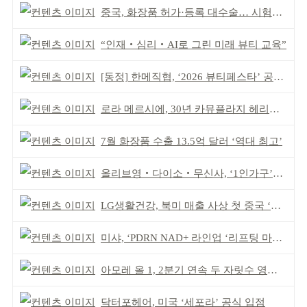
중국, 화장품 허가·등록 대수술… 시험자료 공용 허용
“인재‧심리‧AI로 그린 미래 뷰티 교육”
[동정] 한메직협, ‘2026 뷰티페스타’ 공동 주최
로라 메르시에, 30년 카뮤플라지 헤리티지 담아
7월 화장품 수출 13.5억 달러 ‘역대 최고’
올리브영‧다이소‧무신사, ‘1인가구’가 이끈다
LG생활건강, 북미 매출 사상 첫 중국 ‘추월’
미샤, ‘PDRN NAD+ 라인업 ‘리프팅 마스크’ 출시
아모레 올 1, 2분기 연속 두 자릿수 영업이익률 기록
닥터포헤어, 미국 ‘세포라’ 공식 입점