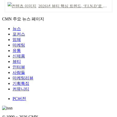
2026년 뷰티 핵심 트렌드, ‘F.I.N.D’로 읽는다
CMN 주요 뉴스 페이지
뉴스
포커스
업체
마케팅
유통
신제품
뷰티
인터뷰
사람들
마케팅리뷰
기획특집
커뮤니티
PC버전
© 1999 ~ 2026 CMN