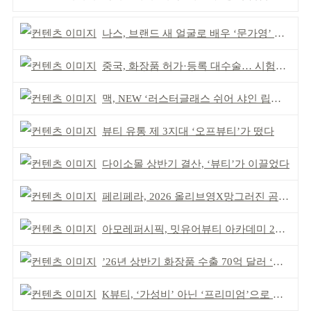
나스, 브랜드 새 얼굴로 배우 ‘문가영’ 발탁
중국, 화장품 허가·등록 대수술… 시험자료 공용 허용
맥, NEW ‘러스터글래스 쉬어 샤인 립스틱’ 출시
뷰티 유통 제 3지대 ‘오프뷰티’가 떴다
다이소몰 상반기 결산, ‘뷰티’가 이끌었다
페리페라, 2026 올리브영X망그러진 곰 콜라보
아모레퍼시픽, 밋유어뷰티 아카데미 2기 발대식
’26년 상반기 화장품 수출 70억 달러 ‘역대 최고’
K뷰티, ‘가성비’ 아닌 ‘프리미엄’으로 승부걸어야