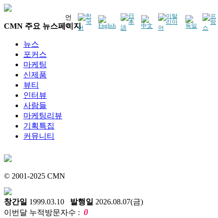
언
CMN 주요 뉴스페이지
어
뉴스
포커스
마케팅
신제품
뷰티
인터뷰
사람들
마케팅리뷰
기획특집
커뮤니티
© 2001-2025 CMN
창간일
1999.03.10
발행일
2026.08.07(금)
0
이번달 누적방문자수 :