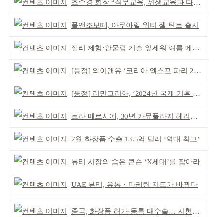
조수경 회장 “직무교육, 위생교육과 다르다”
폴앤조보떼, 아쿠아렐 워터 젤 틴트 출시
젤리 제형·안묻립 기술 앞세워 여름 메이크업 시장 공략
[동정] 와이앤유 ‘코리아 엑스포 파리 2026’ 참가
[동정] 리만코리아, ‘2024년 국제 기후 포럼’ 참석
로라 메르시에, 30년 카뮤플라지 헤리티지 담아
7월 화장품 수출 13.5억 달러 ‘역대 최고’
뷰티 시장의 숨은 큰손 ‘X세대’를 잡아라
UAE 뷰티, 유통‧마케팅 지도가 바뀐다
중국, 화장품 허가·등록 대수술… 시험자료 공용 허용