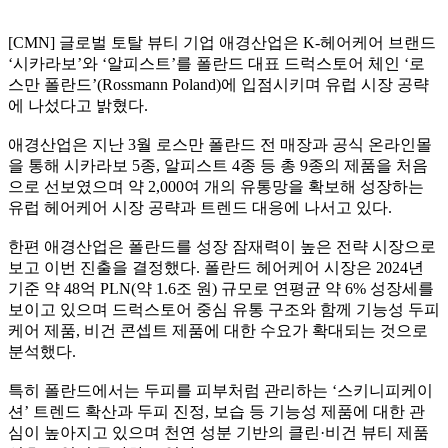
[CMN] 글로벌 토탈 뷰티 기업 애경산업은 K-헤어케어 브랜드
‘시카라보’와 ‘알피스트’를 폴란드 대표 드럭스토어 체인 ‘로
스만 폴란드’(Rossmann Poland)에 입점시키며 유럽 시장 공략
에 나섰다고 밝혔다.
애경산업은 지난 3월 로스만 폴란드 전 매장과 공식 온라인몰
을 통해 시카라보 5종, 알피스트 4종 등 총 9종의 제품을 처음
으로 선보였으며 약 2,000여 개의 유통망을 확보해 성장하는
유럽 헤어케어 시장 공략과 트렌드 대응에 나서고 있다.
한편 애경산업은 폴란드를 성장 잠재력이 높은 전략 시장으로
보고 이번 진출을 결정했다. 폴란드 헤어케어 시장은 2024년
기준 약 48억 PLN(약 1.6조 원) 규모로 연평균 약 6% 성장세를
보이고 있으며 드럭스토어 중심 유통 구조와 함께 기능성 두피
케어 제품, 비건 콘셉트 제품에 대한 수요가 확대되는 것으로
분석했다.
특히 폴란드에서는 두피를 피부처럼 관리하는 ‘스키니피케이
션’ 트렌드 확산과 두피 진정, 보습 등 기능성 제품에 대한 관
심이 높아지고 있으며 천연 성분 기반의 클린·비건 뷰티 제품