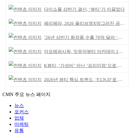
다이소몰 상반기 결산, ‘뷰티’가 이끌었다
페리페라, 2026 올리브영X망그러진 곰 콜라보
’26년 상반기 화장품 수출 70억 달러 ‘역대 최고’
아모레퍼시픽, 밋유어뷰티 아카데미 2기 발대식
K뷰티, ‘가성비’ 아닌 ‘프리미엄’으로 승부걸어야
2026년 뷰티 핵심 트렌드, ‘F.I.N.D’로 읽는다
CMN 주요 뉴스 페이지
뉴스
포커스
업체
마케팅
유통