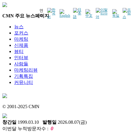
언
CMN 주요 뉴스페이지
어
뉴스
포커스
마케팅
신제품
뷰티
인터뷰
사람들
마케팅리뷰
기획특집
커뮤니티
© 2001-2025 CMN
창간일
1999.03.10
발행일
2026.08.07(금)
0
이번달 누적방문자수 :