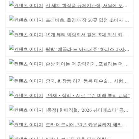
전 세계 화장품 규제기관장, 서울에 모인다
프레비츠, 올영 매장 50곳 입점 소비자 접점 강화
19개 뷰티 박람회서 찾은 ‘9대 혁신 키워드’
랑방 ‘에끌라 드 아르페쥬’ 하퍼스 바자 화보 공개
손상 케어는 더 강력하게, 포뮬라는 더 산뜻하게!
중국, 화장품 허가·등록 대수술… 시험자료 공용 허용
“인재‧심리‧AI로 그린 미래 뷰티 교육”
[동정] 한메직협, ‘2026 뷰티페스타’ 공동 주최
로라 메르시에, 30년 카뮤플라지 헤리티지 담아