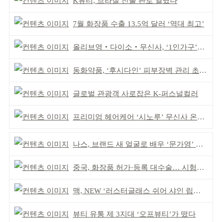
K뷰티, 브라질 진출 판로 열렸다
7월 화장품 수출 13.5억 달러 ‘역대 최고’
올리브영‧다이소‧무신사, ‘1인가구’가 이끈다
동화약품, ‘후시다인’ 피부장벽 관리 초점 ‘리브랜딩’
글로벌 관광객 사로잡은 K-퍼스널컬러
프리미엄 헤어케어 ‘시노루’ 무신사 온라인 입점
나스, 브랜드 새 얼굴로 배우 ‘문가영’ 발탁
중국, 화장품 허가·등록 대수술… 시험자료 공용 허용
맥, NEW ‘러스터글래스 쉬어 샤인 립스틱’ 출시
뷰티 유통 제 3지대 ‘오프뷰티’가 떴다