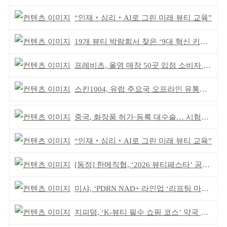
“인재‧심리‧AI로 그린 미래 뷰티 교육”
19개 뷰티 박람회서 찾은 ‘9대 혁신 키워드’
프레비츠, 올영 매장 50곳 입점 소비자 접점 강화
스킨1004, 유럽 주요국 오프라인 유통망 확대
중국, 화장품 허가·등록 대수술… 시험자료 공용 허용
“인재‧심리‧AI로 그린 미래 뷰티 교육”
[동정] 한메직협, ‘2026 뷰티페스타’ 공동 주최
미샤, ‘PDRN NAD+ 라인업 ‘리프팅 마스크’ 출시
지피덤, ‘K-뷰티 필수 쇼핑 코스’ 약국 공략