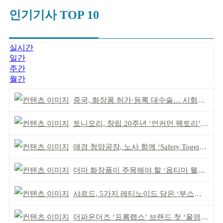
인기기사 TOP 10
실시간
일간
주간
월간
중국, 화장품 허가·등록 대수술… 시험자료 공용 허용
토니모리, 창립 20주년 ‘언커먼 팩토리’ 팝업 성료
애경 청양공장, 노사 함께 ‘Safety Together’ 개최
더마 화장품이 주목해야 할 ‘옵티마 웰니스 뮤지엄 약국’
샤르드, 5가지 레티노이드 담은 ‘부스팅 세럼’ 출시
더파운더즈 ‘프롬랩스’ 브랜드 첫 ‘올영픽’ 선정