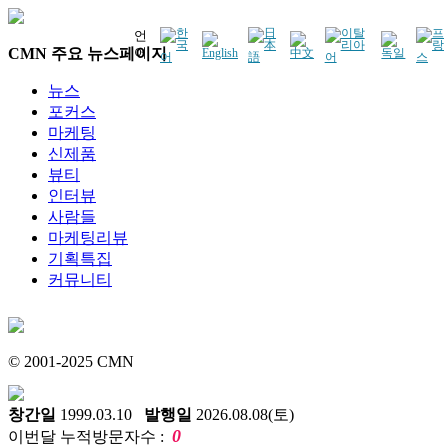
언
CMN 주요 뉴스페이지
어
뉴스
포커스
마케팅
신제품
뷰티
인터뷰
사람들
마케팅리뷰
기획특집
커뮤니티
© 2001-2025 CMN
창간일
1999.03.10
발행일
2026.08.08(토)
0
이번달 누적방문자수 :