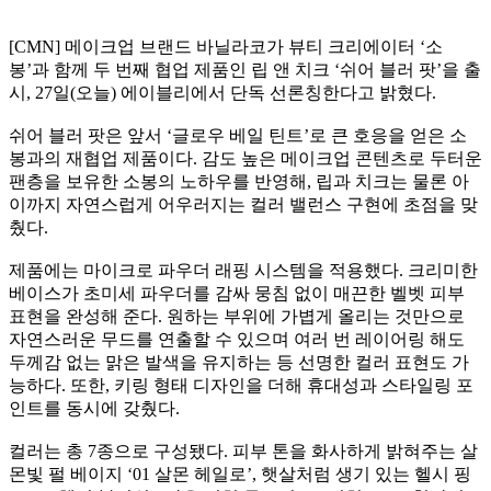
[CMN] 메이크업 브랜드 바닐라코가 뷰티 크리에이터 ‘소
봉’과 함께 두 번째 협업 제품인 립 앤 치크 ‘쉬어 블러 팟’을 출
시, 27일(오늘) 에이블리에서 단독 선론칭한다고 밝혔다.
쉬어 블러 팟은 앞서 ‘글로우 베일 틴트’로 큰 호응을 얻은 소
봉과의 재협업 제품이다. 감도 높은 메이크업 콘텐츠로 두터운
팬층을 보유한 소봉의 노하우를 반영해, 립과 치크는 물론 아
이까지 자연스럽게 어우러지는 컬러 밸런스 구현에 초점을 맞
췄다.
제품에는 마이크로 파우더 래핑 시스템을 적용했다. 크리미한
베이스가 초미세 파우더를 감싸 뭉침 없이 매끈한 벨벳 피부
표현을 완성해 준다. 원하는 부위에 가볍게 올리는 것만으로
자연스러운 무드를 연출할 수 있으며 여러 번 레이어링 해도
두께감 없는 맑은 발색을 유지하는 등 선명한 컬러 표현도 가
능하다. 또한, 키링 형태 디자인을 더해 휴대성과 스타일링 포
인트를 동시에 갖췄다.
컬러는 총 7종으로 구성됐다. 피부 톤을 화사하게 밝혀주는 살
몬빛 펄 베이지 ‘01 살몬 헤일로’, 햇살처럼 생기 있는 헬시 핑