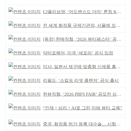
CJ올리브영, ‘어드밴스드 더마’ 론칭 K더마 육성 박차
전 세계 화장품 규제기관장, 서울에 모인다
[동정] 한메직협, ‘2026 뷰티페스타’ 공동 주최
닥터포헤어, 미국 ‘세포라’ 공식 입점
미샤, 일본서 재구매·맞춤형 신제품 흥행 ‘쌍끌이’
리필드, ‘스칼프 리셋 클렌저’ 공식 출시
한뷰직협, ‘2026 PBFS FAIR’ 공모전 심사 성료
“인재‧심리‧AI로 그린 미래 뷰티 교육”
중국, 화장품 허가·등록 대수술… 시험자료 공용 허용