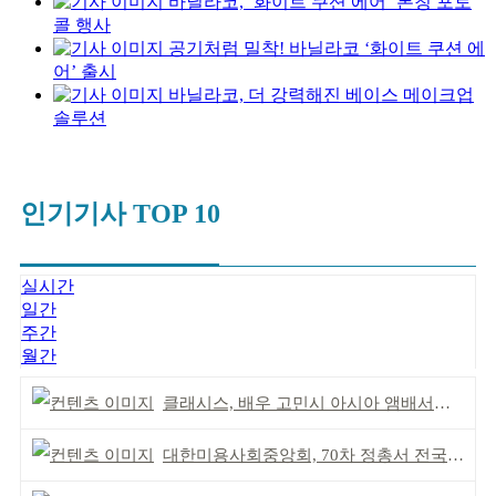
바닐라코, ‘화이트 쿠션 에어’ 론칭 포토
콜 행사
공기처럼 밀착! 바닐라코 ‘화이트 쿠션 에
어’ 출시
바닐라코, 더 강력해진 베이스 메이크업
솔루션
인기기사 TOP 10
실시간
일간
주간
월간
클래시스, 배우 고민시 아시아 앰배서더로 선정
대한미용사회중앙회, 70차 정총서 전국 회원 단결 다짐