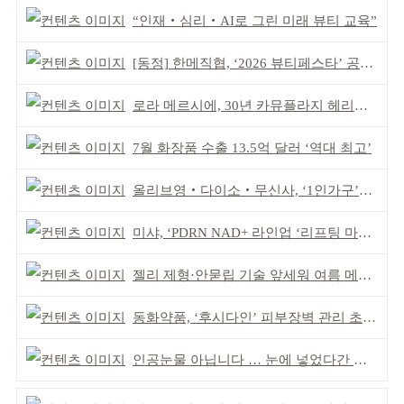
“인재‧심리‧AI로 그린 미래 뷰티 교육”
[동정] 한메직협, ‘2026 뷰티페스타’ 공동 주최
로라 메르시에, 30년 카뮤플라지 헤리티지 담아
7월 화장품 수출 13.5억 달러 ‘역대 최고’
올리브영‧다이소‧무신사, ‘1인가구’가 이끈다
미샤, ‘PDRN NAD+ 라인업 ‘리프팅 마스크’ 출시
젤리 제형·안묻립 기술 앞세워 여름 메이크업 시장 공략
동화약품, ‘후시다인’ 피부장벽 관리 초점 ‘리브랜딩’
인공눈물 아닙니다 … 눈에 넣었다간 각막 손상