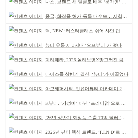
나스, 브랜드 새 얼굴로 배우 ‘문가영’ 발탁
중국, 화장품 허가·등록 대수술… 시험자료 공용 허용
맥, NEW ‘러스터글래스 쉬어 샤인 립스틱’ 출시
뷰티 유통 제 3지대 ‘오프뷰티’가 떴다
페리페라, 2026 올리브영X망그러진 곰 콜라보
다이소몰 상반기 결산, ‘뷰티’가 이끌었다
아모레퍼시픽, 밋유어뷰티 아카데미 2기 발대식
K뷰티, ‘가성비’ 아닌 ‘프리미엄’으로 승부걸어야
’26년 상반기 화장품 수출 70억 달러 ‘역대 최고’
2026년 뷰티 핵심 트렌드, ‘F.I.N.D’로 읽는다