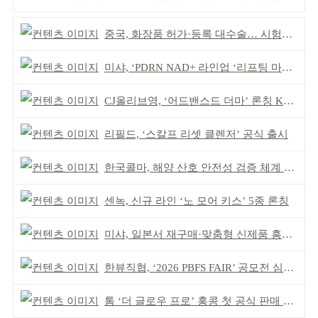
중국, 화장품 허가·등록 대수술… 시험자료 공용 허용
미샤, ‘PDRN NAD+ 라인업 ‘리프팅 마스크’ 출시
CJ올리브영, ‘어드밴스드 더마’ 론칭 K더마 육성 박차
리필드, ‘스칼프 리셋 클렌저’ 공식 출시
한국콜마, 해양 산호 안전성 검증 체계 구축
센녹, 신규 라인 ‘노 모어 키스’ 5종 론칭
미샤, 일본서 재구매·맞춤형 신제품 흥행 ‘쌍끌이’
한뷰직협, ‘2026 PBFS FAIR’ 공모전 심사 성료
톰 ‘더 글로우 프로’ 홍콩 첫 공식 판매 완판