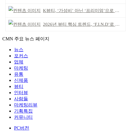
K뷰티, ‘가성비’ 아닌 ‘프리미엄’으로 승부걸어야
2026년 뷰티 핵심 트렌드, ‘F.I.N.D’로 읽는다
CMN 주요 뉴스 페이지
뉴스
포커스
업체
마케팅
유통
신제품
뷰티
인터뷰
사람들
마케팅리뷰
기획특집
커뮤니티
PC버전