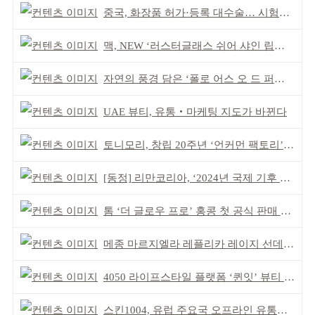
중국, 화장품 허가·등록 대수술… 시험자료 공용 허용
맥, NEW ‘러스터글래스 쉬어 샤인 립스틱’ 출시
자연의 풍경 담은 ‘폴로 어스 오 드 퍼퓸’ 4종 출시
UAE 뷰티, 유통‧마케팅 지도가 바뀐다
토니모리, 창립 20주년 ‘언커먼 팩토리’ 팝업 성료
[동정] 리만코리아, ‘2024년 국제 기후 포럼’ 참석
톰 ‘더 글로우 프로’ 홍콩 첫 공식 판매 완판
메종 마르지엘라 레플리카 레이지 선데이 모닝 디퓨저
4050 라이프스타일 플랫폼 ‘퀸잇’ 뷰티 성장세
스킨1004, 유럽 주요국 오프라인 유통망 확대