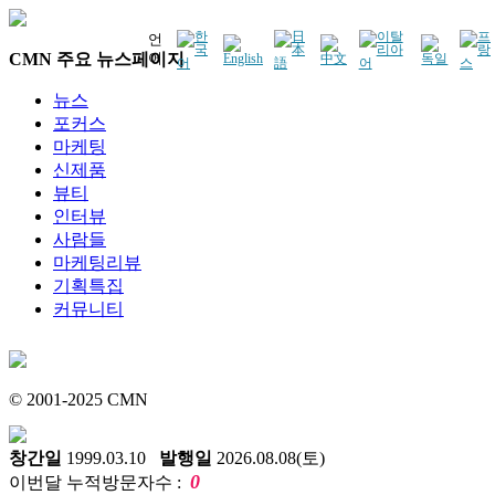
언
CMN 주요 뉴스페이지
어
뉴스
포커스
마케팅
신제품
뷰티
인터뷰
사람들
마케팅리뷰
기획특집
커뮤니티
© 2001-2025 CMN
창간일
1999.03.10
발행일
2026.08.08(토)
0
이번달 누적방문자수 :