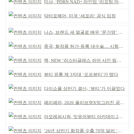
미샤, ‘PDRN NAD+ 라인업 ‘리프팅 마스크’ 출시
닥터포헤어, 미국 ‘세포라’ 공식 입점
나스, 브랜드 새 얼굴로 배우 ‘문가영’ 발탁
중국, 화장품 허가·등록 대수술… 시험자료 공용 허용
맥, NEW ‘러스터글래스 쉬어 샤인 립스틱’ 출시
뷰티 유통 제 3지대 ‘오프뷰티’가 떴다
다이소몰 상반기 결산, ‘뷰티’가 이끌었다
페리페라, 2026 올리브영X망그러진 곰 콜라보
아모레퍼시픽, 밋유어뷰티 아카데미 2기 발대식
’26년 상반기 화장품 수출 70억 달러 ‘역대 최고’