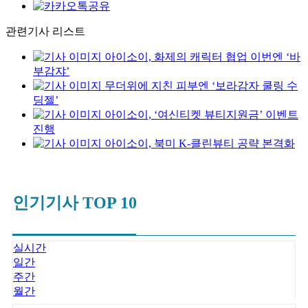
관련기사 리스트
아이소이, 화제의 캐릭터 협업 이번엔 ‘바
부감쟈’
무더위에 지친 피부엔 ‘보라감자 쿨링 수
딩젤’
아이소이, ‘여신티켓 뷰티지원금’ 이벤트
진행
아이소이, 북미 K-클린뷰티 공략 본격화
인기기사 TOP 10
실시간
일간
주간
월간