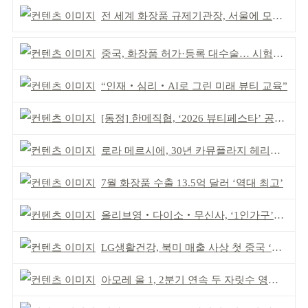
전 세계 화장품 규제기관장, 서울에 모인다
중국, 화장품 허가·등록 대수술… 시험자료 공용 허용
“인재‧심리‧AI로 그린 미래 뷰티 교육”
[동정] 한메직협, ‘2026 뷰티페스타’ 공동 주최
로라 메르시에, 30년 카뮤플라지 헤리티지 담아
7월 화장품 수출 13.5억 달러 ‘역대 최고’
올리브영‧다이소‧무신사, ‘1인가구’가 이끈다
LG생활건강, 북미 매출 사상 첫 중국 ‘추월’
아모레 올 1, 2분기 연속 두 자릿수 영업이익률 기록