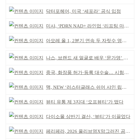
닥터포헤어, 미국 ‘세포라’ 공식 입점
미샤, ‘PDRN NAD+ 라인업 ‘리프팅 마스크’ 출시
아모레 올 1, 2분기 연속 두 자릿수 영업이익률 기록
나스, 브랜드 새 얼굴로 배우 ‘문가영’ 발탁
중국, 화장품 허가·등록 대수술… 시험자료 공용 허용
맥, NEW ‘러스터글래스 쉬어 샤인 립스틱’ 출시
뷰티 유통 제 3지대 ‘오프뷰티’가 떴다
다이소몰 상반기 결산, ‘뷰티’가 이끌었다
페리페라, 2026 올리브영X망그러진 곰 콜라보