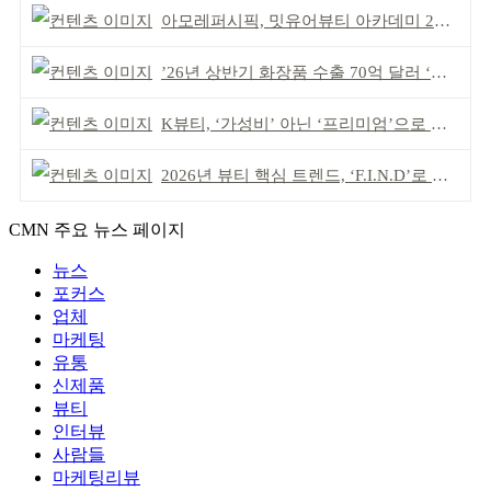
아모레퍼시픽, 밋유어뷰티 아카데미 2기 발대식
’26년 상반기 화장품 수출 70억 달러 ‘역대 최고’
K뷰티, ‘가성비’ 아닌 ‘프리미엄’으로 승부걸어야
2026년 뷰티 핵심 트렌드, ‘F.I.N.D’로 읽는다
CMN 주요 뉴스 페이지
뉴스
포커스
업체
마케팅
유통
신제품
뷰티
인터뷰
사람들
마케팅리뷰