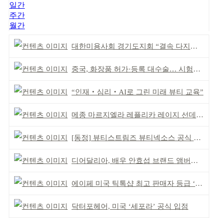
일간
주간
월간
대한미용사회 경기도지회 “결속 다지며 재도약 모색”
중국, 화장품 허가·등록 대수술… 시험자료 공용 허용
“인재‧심리‧AI로 그린 미래 뷰티 교육”
메종 마르지엘라 레플리카 레이지 선데이 모닝 디퓨저
[동정] 뷰티스트림즈 뷰티넥소스 공식 론칭
디어달리아, 배우 안효섭 브랜드 앰버서더 발탁
에이페 미국 틱톡샵 최고 판매자 등급 ‘Tier 5’ 달성
닥터포헤어, 미국 ‘세포라’ 공식 입점