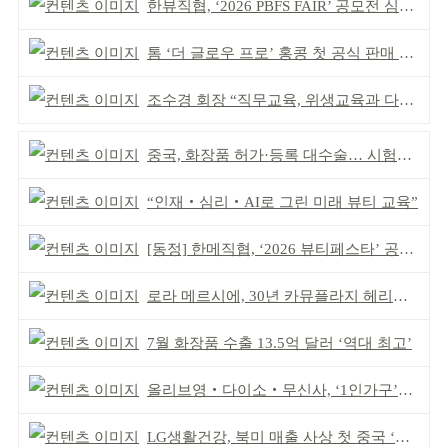
한뷰직협, ‘2026 PBFS FAIR’ 공모전 심사 성료
톰 ‘더 글로우 프로’ 홍콩 첫 공식 판매 완판
조수경 회장 “직무교육, 위생교육과 다르다”
중국, 화장품 허가·등록 대수술… 시험자료 공용 허용
“인재‧심리‧AI로 그린 미래 뷰티 교육”
[동정] 한메직협, ‘2026 뷰티페스타’ 공동 주최
로라 메르시에, 30년 카뮤플라지 헤리티지 담아
7월 화장품 수출 13.5억 달러 ‘역대 최고’
올리브영‧다이소‧무신사, ‘1인가구’가 이끈다
LG생활건강, 북미 매출 사상 첫 중국 ‘추월’