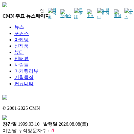
언
CMN 주요 뉴스페이지
어
뉴스
포커스
마케팅
신제품
뷰티
인터뷰
사람들
마케팅리뷰
기획특집
커뮤니티
© 2001-2025 CMN
창간일
1999.03.10
발행일
2026.08.08(토)
0
이번달 누적방문자수 :