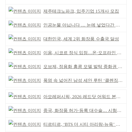
제주테크노파크, 입주기업 15개사 모집
인공눈물 아닙니다 … 눈에 넣었다간 각막 손상
대한민국, 세계 2위 화장품 수출국 달성
이옴, 시코르 정식 입점…온·오프라인 유통망 확대
오브제, 정용화 홍콩 모델 발탁 중화권 공략 강화
폭염 속 넓어진 남성 세안 루틴 ‘클렌징’ 거래액 급증
아모레퍼시픽, 2026 레드닷 어워드 본상 2개 수상
중국, 화장품 허가·등록 대수술… 시험자료 공용 허용
티르티르, ‘BTS 더 시티 아리랑-뉴욕’ 참여