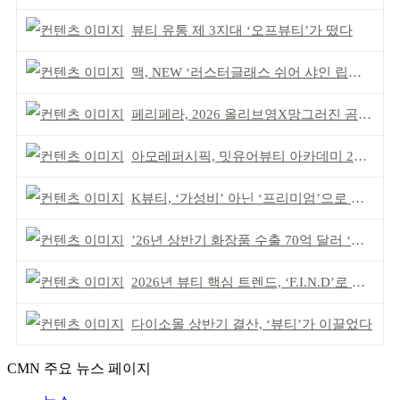
뷰티 유통 제 3지대 ‘오프뷰티’가 떴다
맥, NEW ‘러스터글래스 쉬어 샤인 립스틱’ 출시
페리페라, 2026 올리브영X망그러진 곰 콜라보
아모레퍼시픽, 밋유어뷰티 아카데미 2기 발대식
K뷰티, ‘가성비’ 아닌 ‘프리미엄’으로 승부걸어야
’26년 상반기 화장품 수출 70억 달러 ‘역대 최고’
2026년 뷰티 핵심 트렌드, ‘F.I.N.D’로 읽는다
다이소몰 상반기 결산, ‘뷰티’가 이끌었다
CMN 주요 뉴스 페이지