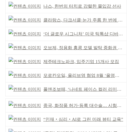
나스, 한번의 터치로 강렬한 몰입감 선사
클라랑스, 다크서클·눈가 주름 한 번에 더블 케어
‘더 글로우 시그니처’ 미국 틱톡샵 디바이스 부문 1위
오브제, 정용화 홍콩 모델 발탁 중화권 공략 강화
제주테크노파크, 입주기업 15개사 모집
모로칸오일, 올리브영 협업 8월 ‘올영픽’ 선정
폴앤조보떼, ‘나네트 페이스 컬러 리미티드’ 출시
중국, 화장품 허가·등록 대수술… 시험자료 공용 허용
“인재‧심리‧AI로 그린 미래 뷰티 교육”