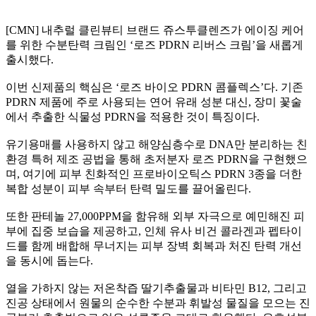
[CMN] 내추럴 클린뷰티 브랜드 쥬스투클렌즈가 에이징 케어
를 위한 수분탄력 크림인 ‘로즈 PDRN 리버스 크림’을 새롭게
출시했다.
이번 신제품의 핵심은 ‘로즈 바이오 PDRN 콤플렉스’다. 기존
PDRN 제품에 주로 사용되는 연어 유래 성분 대신, 장미 꽃술
에서 추출한 식물성 PDRN을 적용한 것이 특징이다.
유기용매를 사용하지 않고 해양심층수로 DNA만 분리하는 친
환경 특허 제조 공법을 통해 초저분자 로즈 PDRN을 구현했으
며, 여기에 피부 친화적인 프로바이오틱스 PDRN 3종을 더한
복합 성분이 피부 속부터 탄력 밀도를 끌어올린다.
또한 판테놀 27,000PPM을 함유해 외부 자극으로 예민해진 피
부에 집중 보습을 제공하고, 인체 유사 비건 콜라겐과 펩타이
드를 함께 배합해 무너지는 피부 장벽 회복과 처진 탄력 개선
을 동시에 돕는다.
열을 가하지 않는 저온착즙 딸기추출물과 비타민 B12, 그리고
진공 상태에서 원물의 순수한 수분과 휘발성 물질을 모으는 진