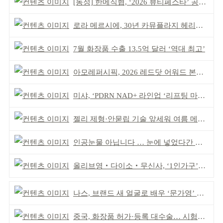
[동정] 한메직협, ‘2026 뷰티페스타’ 공동 주최
로라 메르시에, 30년 카뮤플라지 헤리티지 담아
7월 화장품 수출 13.5억 달러 ‘역대 최고’
아모레퍼시픽, 2026 레드닷 어워드 본상 2개 수상
미샤, ‘PDRN NAD+ 라인업 ‘리프팅 마스크’ 출시
젤리 제형·안묻립 기술 앞세워 여름 메이크업 시장 공략
인공눈물 아닙니다 … 눈에 넣었다간 각막 손상
올리브영‧다이소‧무신사, ‘1인가구’가 이끈다
나스, 브랜드 새 얼굴로 배우 ‘문가영’ 발탁
중국, 화장품 허가·등록 대수술… 시험자료 공용 허용