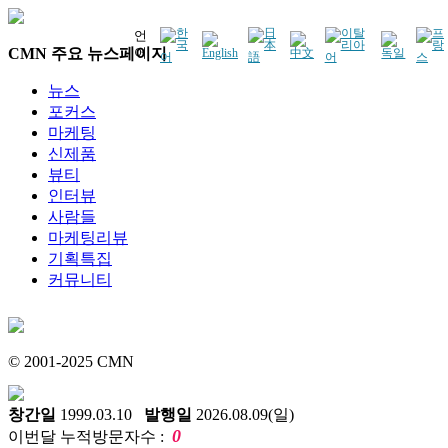
언
CMN 주요 뉴스페이지
어
뉴스
포커스
마케팅
신제품
뷰티
인터뷰
사람들
마케팅리뷰
기획특집
커뮤니티
© 2001-2025 CMN
창간일
1999.03.10
발행일
2026.08.09(일)
0
이번달 누적방문자수 :