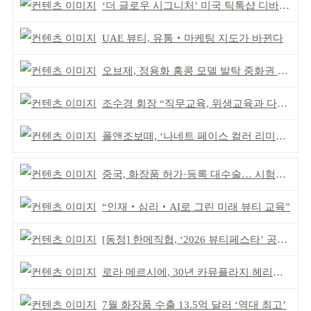
‘더 글로우 시그니처’ 미국 틱톡샵 디바이스 부문 1위
UAE 뷰티, 유통‧마케팅 지도가 바뀐다
오브제, 정용화 홍콩 모델 발탁 중화권 공략 강화
조수경 회장 “직무교육, 위생교육과 다르다”
폴앤조보떼, ‘나네트 페이스 컬러 리미티드’ 출시
중국, 화장품 허가·등록 대수술… 시험자료 공용 허용
“인재‧심리‧AI로 그린 미래 뷰티 교육”
[동정] 한메직협, ‘2026 뷰티페스타’ 공동 주최
로라 메르시에, 30년 카뮤플라지 헤리티지 담아
7월 화장품 수출 13.5억 달러 ‘역대 최고’