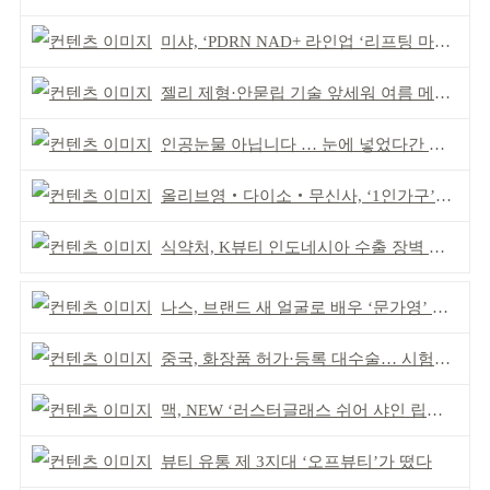
미샤, ‘PDRN NAD+ 라인업 ‘리프팅 마스크’ 출시
젤리 제형·안묻립 기술 앞세워 여름 메이크업 시장 공략
인공눈물 아닙니다 … 눈에 넣었다간 각막 손상
올리브영‧다이소‧무신사, ‘1인가구’가 이끈다
식약처, K뷰티 인도네시아 수출 장벽 완화 성과
나스, 브랜드 새 얼굴로 배우 ‘문가영’ 발탁
중국, 화장품 허가·등록 대수술… 시험자료 공용 허용
맥, NEW ‘러스터글래스 쉬어 샤인 립스틱’ 출시
뷰티 유통 제 3지대 ‘오프뷰티’가 떴다