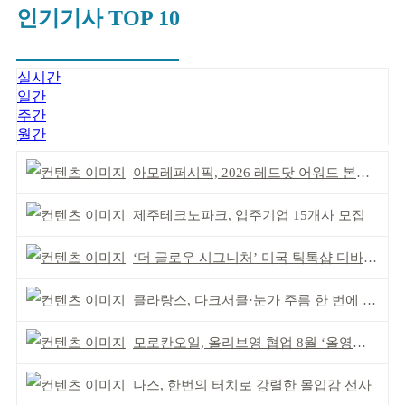
인기기사 TOP 10
실시간
일간
주간
월간
아모레퍼시픽, 2026 레드닷 어워드 본상 2개 수상
제주테크노파크, 입주기업 15개사 모집
‘더 글로우 시그니처’ 미국 틱톡샵 디바이스 부문 1위
클라랑스, 다크서클·눈가 주름 한 번에 더블 케어
모로칸오일, 올리브영 협업 8월 ‘올영픽’ 선정
나스, 한번의 터치로 강렬한 몰입감 선사