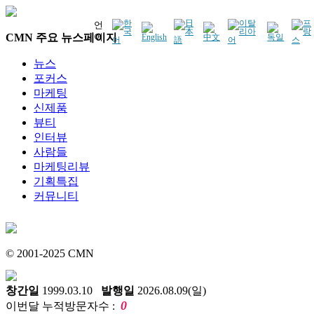
언
CMN 주요 뉴스페이지
어
뉴스
포커스
마케팅
신제품
뷰티
인터뷰
사람들
마케팅리뷰
기획특집
커뮤니티
© 2001-2025 CMN
창간일
1999.03.10
발행일
2026.08.09(일)
0
이번달 누적방문자수 :