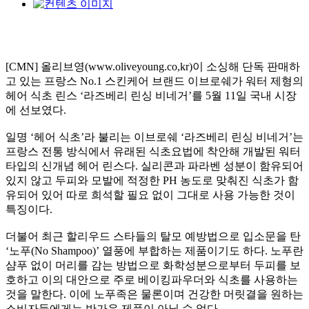
[CMN]
올리브영
(www.oliveyoung.co,kr)
이 소싱해 단독 판매하
고 있는 프랑스
No.1
스킨케어 브랜드 이브로쉐가 워터 제형의
헤어 식초 린스
‘
라즈베리 린싱 비네거
’
를
5
월
11
일 국내 시장
에 선보였다
.
일명
‘
헤어 식초
’
라 불리는 이브로쉐
‘
라즈베리 린싱 비네거
’
는
프랑스 전통 방식에서 유래된 식초요법에 착안해 개발된 워터
타입의 신개념 헤어 린스다
.
실리콘과 파라벤 성분이 함유되어
있지 않고 두피와 모발에 적정한
PH
농도로 맞춰진 식초가 함
유되어 있어 따로 희석할 필요 없이 그대로 사용 가능한 것이
특징이다
.
더불어 최근 할리우드 스타들의 탈모 예방법으로 입소문을 탄
‘
노푸
(No Shampoo)’
열풍에 부합하는 제품이기도 하다
.
노푸란
샴푸 없이 머리를 감는 방법으로 화학성분으로부터 두피를 보
호하고 이의 대안으로 주로 베이킹파우더와 식초를 사용하는
것을 말한다
.
이에 노푸족은 물론이며 건강한 머릿결을 원하는
소비자들에게는 반가운 제품이 아닐 수 없다
.