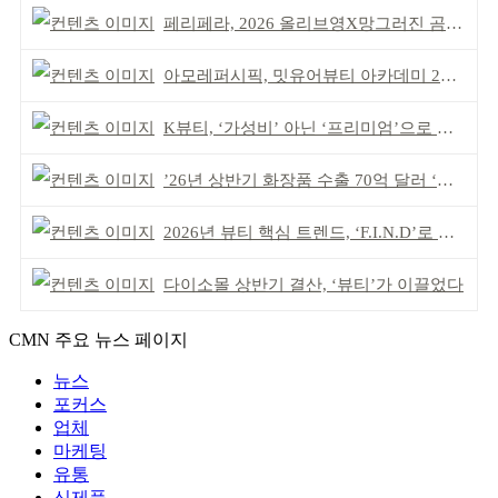
페리페라, 2026 올리브영X망그러진 곰 콜라보
아모레퍼시픽, 밋유어뷰티 아카데미 2기 발대식
K뷰티, ‘가성비’ 아닌 ‘프리미엄’으로 승부걸어야
’26년 상반기 화장품 수출 70억 달러 ‘역대 최고’
2026년 뷰티 핵심 트렌드, ‘F.I.N.D’로 읽는다
다이소몰 상반기 결산, ‘뷰티’가 이끌었다
CMN 주요 뉴스 페이지
뉴스
포커스
업체
마케팅
유통
신제품