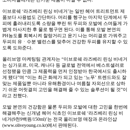
이브로쉐
‘
라즈베리 린싱 비네거
’
는 일반 헤어 트리트먼트 제
품보다 사용법도 간단하다
.
머리를 헹구는 마지막 단계에서 두
피에 흘러내리도록 소량을 뿌린 뒤 두피와 모발에 스며들게 가
볍게 마사지한 후 물로 헹구면 된다
.
이를 통해 모발 본연의
PH
농도를 회복시켜 찰랑거리고 윤기 나는 머리결로 가꿔주고
두피의 유
ㆍ
수분 밸런스를 맞추어 건강한 두피를 유지할 수 있
도록 도와준다
.
올리브영 마케팅팀 관계자는
“
이브로쉐 라즈베리 린싱 비네거
는 싱가포르
,
미국
,
캐나다 등 글로벌 전역에서 베스트셀러로
선정됐을 만큼 그 제품력을 먼저 인정받아 한국에서도 출시하
게 됐다
”
며
“
이는 최근 화제가 되고 있는
‘
노푸
’
트렌드와도 잘
맞는 제품일뿐 아니라 유해환경이나 여름철 자외선으로 상하
기 쉬운 머릿결의 고민을 해결해 줄 수 있는 솔루션이 될 것
”
이
라고 전했다
.
모발 본연의 건강함은 물론 두피와 모발에 대한 고민을 한번에
해결해주는 신개념 헤어 식초인 이브로쉐
‘
라즈베리 린싱 비
네거
(9
천
9
백원
/150ml)’
는 전국 올리브영 매장과 온라인샵
(www.oliveyoung.co.kr)
에서 판매된다
.