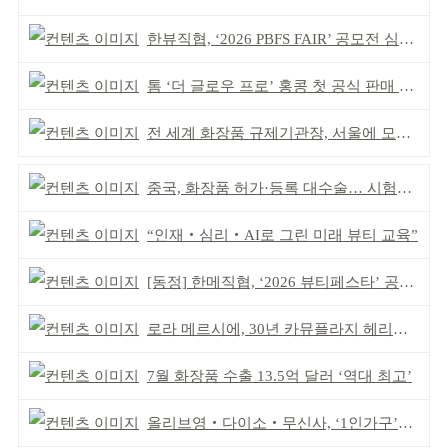
한뷰직협, ‘2026 PBFS FAIR’ 공모전 심사 성료
톰 ‘더 글로우 프로’ 홍콩 첫 공식 판매 완판
전 세계 화장품 규제기관장, 서울에 모인다
중국, 화장품 허가·등록 대수술… 시험자료 공용 허용
“인재‧심리‧AI로 그린 미래 뷰티 교육”
[동정] 한메직협, ‘2026 뷰티페스타’ 공동 주최
로라 메르시에, 30년 카뮤플라지 헤리티지 담아
7월 화장품 수출 13.5억 달러 ‘역대 최고’
올리브영‧다이소‧무신사, ‘1인가구’가 이끈다