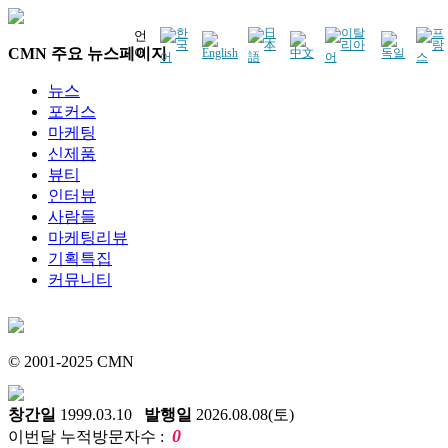
언
CMN 주요 뉴스페이지
어
뉴스
포커스
마케팅
신제품
뷰티
인터뷰
사람들
마케팅리뷰
기획특집
커뮤니티
© 2001-2025 CMN
창간일
1999.03.10
발행일
2026.08.08(토)
0
이번달 누적방문자수 :