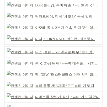
LG생활건강, 북미 매출 사상 첫 중국 ‘추월’
닥터포헤어, 미국 ‘세포라’ 공식 입점
아모레 올 1, 2분기 연속 두 자릿수 영업이익률 기록
미샤, ‘PDRN NAD+ 라인업 ‘리프팅 마스크’ 출시
나스, 브랜드 새 얼굴로 배우 ‘문가영’ 발탁
중국, 화장품 허가·등록 대수술… 시험자료 공용 허용
맥, NEW ‘러스터글래스 쉬어 샤인 립스틱’ 출시
뷰티 유통 제 3지대 ‘오프뷰티’가 떴다
다이소몰 상반기 결산, ‘뷰티’가 이끌었다