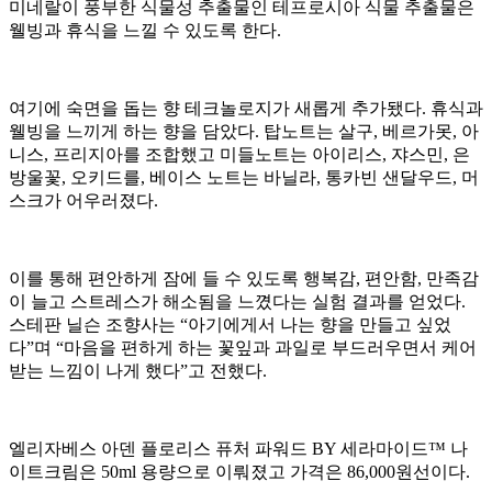
미네랄이 풍부한 식물성 추출물인 테프로시아 식물 추출물은
웰빙과 휴식을 느낄 수 있도록 한다.
여기에 숙면을 돕는 향 테크놀로지가 새롭게 추가됐다. 휴식과
웰빙을 느끼게 하는 향을 담았다. 탑노트는 살구, 베르가못, 아
니스, 프리지아를 조합했고 미들노트는 아이리스, 쟈스민, 은
방울꽃, 오키드를, 베이스 노트는 바닐라, 통카빈 샌달우드, 머
스크가 어우러졌다.
이를 통해 편안하게 잠에 들 수 있도록 행복감, 편안함, 만족감
이 늘고 스트레스가 해소됨을 느꼈다는 실험 결과를 얻었다.
스테판 닐슨 조향사는 “아기에게서 나는 향을 만들고 싶었
다”며 “마음을 편하게 하는 꽃잎과 과일로 부드러우면서 케어
받는 느낌이 나게 했다”고 전했다.
엘리자베스 아덴 플로리스 퓨처 파워드 BY 세라마이드™ 나
이트크림은 50ml 용량으로 이뤄졌고 가격은 86,000원선이다.