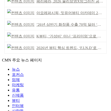
페리페라, 2026 올리브영X망그러진 곰 콜라보
아모레퍼시픽, 밋유어뷰티 아카데미 2기 발대식
’26년 상반기 화장품 수출 70억 달러 ‘역대 최고’
K뷰티, ‘가성비’ 아닌 ‘프리미엄’으로 승부걸어야
2026년 뷰티 핵심 트렌드, ‘F.I.N.D’로 읽는다
CMN 주요 뉴스 페이지
뉴스
포커스
업체
마케팅
유통
신제품
뷰티
인터뷰
사람들