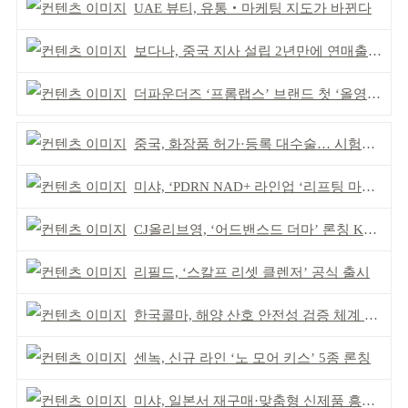
UAE 뷰티, 유통‧마케팅 지도가 바뀐다
보다나, 중국 지사 설립 2년만에 연매출 120억 돌파
더파운더즈 ‘프롬랩스’ 브랜드 첫 ‘올영픽’ 선정
중국, 화장품 허가·등록 대수술… 시험자료 공용 허용
미샤, ‘PDRN NAD+ 라인업 ‘리프팅 마스크’ 출시
CJ올리브영, ‘어드밴스드 더마’ 론칭 K더마 육성 박차
리필드, ‘스칼프 리셋 클렌저’ 공식 출시
한국콜마, 해양 산호 안전성 검증 체계 구축
센녹, 신규 라인 ‘노 모어 키스’ 5종 론칭
미샤, 일본서 재구매·맞춤형 신제품 흥행 ‘쌍끌이’