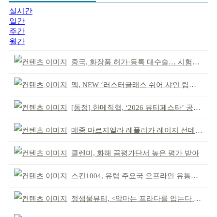
실시간
일간
주간
월간
중국, 화장품 허가·등록 대수술… 시험자료 공용 허용
맥, NEW ‘러스터글래스 쉬어 샤인 립스틱’ 출시
[동정] 한메직협, ‘2026 뷰티페스타’ 공동 주최
메종 마르지엘라 레플리카 레이지 선데이 모닝 디퓨저
클렌미, 화해 꼼평가단서 높은 평가 받아
스킨1004, 유럽 주요국 오프라인 유통망 확대
정샘물뷰티, <악마는 프라다를 입는다 2> 특별한 협업