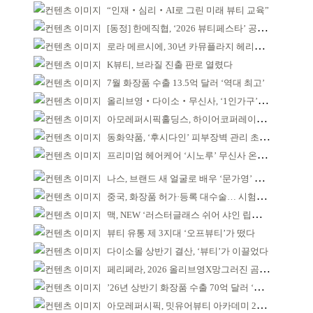
“인재‧심리‧AI로 그린 미래 뷰티 교육”
[동정] 한메직협, ‘2026 뷰티페스타’ 공동 주최
로라 메르시에, 30년 카뮤플라지 헤리티지 담아
K뷰티, 브라질 진출 판로 열렸다
7월 화장품 수출 13.5억 달러 ‘역대 최고’
올리브영‧다이소‧무신사, ‘1인가구’가 이끈다
아모레퍼시픽홀딩스, 하이어코퍼레이션과 투자계약
동화약품, ‘후시다인’ 피부장벽 관리 초점 ‘리브랜딩’
프리미엄 헤어케어 ‘시노루’ 무신사 온라인 입점
나스, 브랜드 새 얼굴로 배우 ‘문가영’ 발탁
중국, 화장품 허가·등록 대수술… 시험자료 공용 허용
맥, NEW ‘러스터글래스 쉬어 샤인 립스틱’ 출시
뷰티 유통 제 3지대 ‘오프뷰티’가 떴다
다이소몰 상반기 결산, ‘뷰티’가 이끌었다
페리페라, 2026 올리브영X망그러진 곰 콜라보
’26년 상반기 화장품 수출 70억 달러 ‘역대 최고’
아모레퍼시픽, 밋유어뷰티 아카데미 2기 발대식