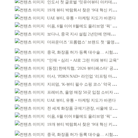
인도서 첫 글로벌 ‘밋유어뷰티 아카데미’ 출범
19개 뷰티 박람회서 찾은 ‘9대 혁신 키워드’
UAE 뷰티, 유통‧마케팅 지도가 바뀐다
이옴, 6월 이어 8월에도 올리브영 ‘픽’ 선정
보다나, 중국 지사 설립 2년만에 연매출 120억 돌파
더파운더즈 ‘프롬랩스’ 브랜드 첫 ‘올영픽’ 선정
중국, 화장품 허가·등록 대수술… 시험자료 공용 허용
“인재‧심리‧AI로 그린 미래 뷰티 교육”
[동정] 한메직협, ‘2026 뷰티페스타’ 공동 주최
미샤, ‘PDRN NAD+ 라인업 ‘리프팅 마스크’ 출시
지피덤, ‘K-뷰티 필수 쇼핑 코스’ 약국 공략
프레비츠, 올영 매장 50곳 입점 소비자 접점 강화
UAE 뷰티, 유통‧마케팅 지도가 바뀐다
전 세계 화장품 규제기관장, 서울에 모인다
이옴, 6월 이어 8월에도 올리브영 ‘픽’ 선정
19개 뷰티 박람회서 찾은 ‘9대 혁신 키워드’
중국, 화장품 허가·등록 대수술… 시험자료 공용 허용