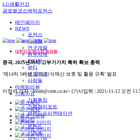
LG생활건강
글로벌코스메틱포커스
메인페이지
NEWS
포커스
마케팅
연구개발
대한민국 베스트 화장품
원부자재
인터뷰
중국, 2025년까지 고부가가치 특허 확보 총력
뷰티
'제14차 5개년 국가 지식재산 보호 및 활용 규획' 발표
보도자료
사람들
마케팅리뷰
이정아 기자 <leeah@cmn.co.kr>
[기사입력 : 2021-11-12 오전 11:5
기획이슈
기획특집
스페셜리포트
브랜드프리젠테이션
커뮤니티
트렌드
신제품
오피니언