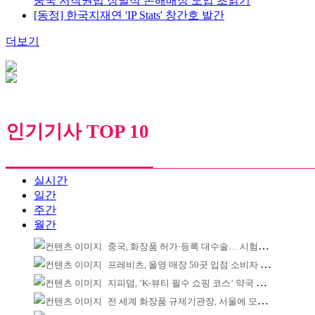
중국 저작권법 징벌적 손해배상 도입 초읽기
[동정] 한국지재연 'IP Stats' 창간호 발간
더보기
인기기사 TOP 10
실시간
일간
주간
월간
중국, 화장품 허가·등록 대수술… 시험자료 공용 허용
프레비츠, 올영 매장 50곳 입점 소비자 접점 강화
지피덤, ‘K-뷰티 필수 쇼핑 코스’ 약국 공략
전 세계 화장품 규제기관장, 서울에 모인다