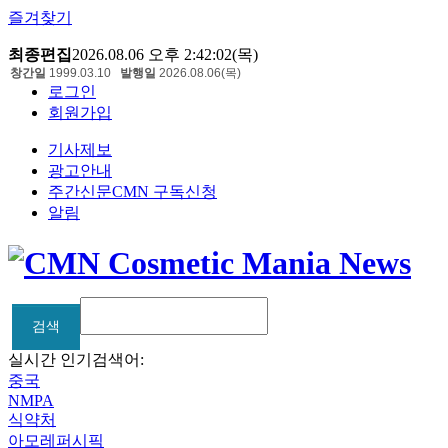
즐겨찾기
최종편집
2026.08.06 오후 2:42:02(목)
창간일
1999.03.10
발행일
2026.08.06(목)
로그인
회원가입
기사제보
광고안내
주간신문CMN 구독신청
알림
검색
검색
실시간 인기검색어:
중국
NMPA
식약처
아모레퍼시픽