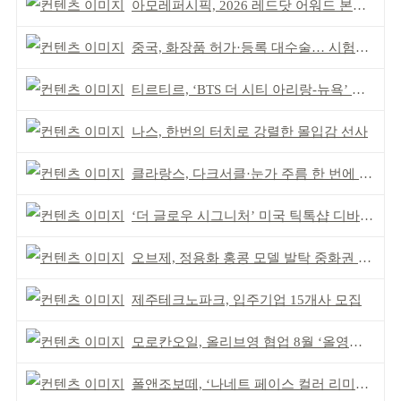
아모레퍼시픽, 2026 레드닷 어워드 본상 2개 수상
중국, 화장품 허가·등록 대수술… 시험자료 공용 허용
티르티르, ‘BTS 더 시티 아리랑-뉴욕’ 참여
나스, 한번의 터치로 강렬한 몰입감 선사
클라랑스, 다크서클·눈가 주름 한 번에 더블 케어
‘더 글로우 시그니처’ 미국 틱톡샵 디바이스 부문 1위
오브제, 정용화 홍콩 모델 발탁 중화권 공략 강화
제주테크노파크, 입주기업 15개사 모집
모로칸오일, 올리브영 협업 8월 ‘올영픽’ 선정
폴앤조보떼, ‘나네트 페이스 컬러 리미티드’ 출시