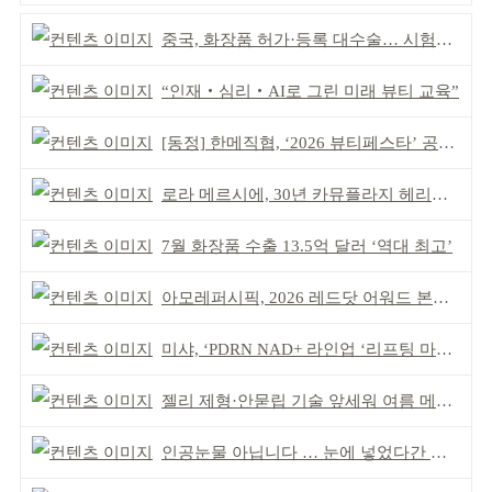
중국, 화장품 허가·등록 대수술… 시험자료 공용 허용
“인재‧심리‧AI로 그린 미래 뷰티 교육”
[동정] 한메직협, ‘2026 뷰티페스타’ 공동 주최
로라 메르시에, 30년 카뮤플라지 헤리티지 담아
7월 화장품 수출 13.5억 달러 ‘역대 최고’
아모레퍼시픽, 2026 레드닷 어워드 본상 2개 수상
미샤, ‘PDRN NAD+ 라인업 ‘리프팅 마스크’ 출시
젤리 제형·안묻립 기술 앞세워 여름 메이크업 시장 공략
인공눈물 아닙니다 … 눈에 넣었다간 각막 손상