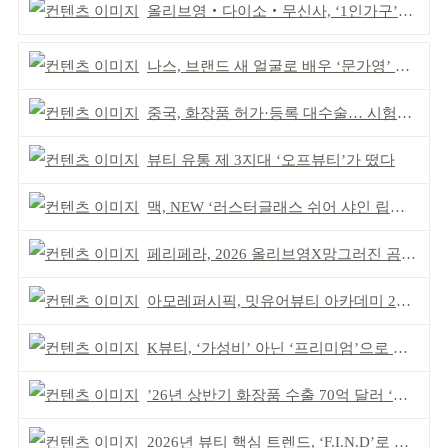
올리브영‧다이소‧무신사, ‘1인가구’가 이끈다
나스, 브랜드 새 얼굴로 배우 ‘문가영’ 발탁
중국, 화장품 허가·등록 대수술… 시험자료 공용 허용
뷰티 유통 제 3지대 ‘오프뷰티’가 떴다
맥, NEW ‘러스터글래스 쉬어 샤인 립스틱’ 출시
페리페라, 2026 올리브영X망그러진 곰 콜라보
아모레퍼시픽, 밋유어뷰티 아카데미 2기 발대식
K뷰티, ‘가성비’ 아닌 ‘프리미엄’으로 승부걸어야
’26년 상반기 화장품 수출 70억 달러 ‘역대 최고’
2026년 뷰티 핵심 트렌드, ‘F.I.N.D’로 읽는다