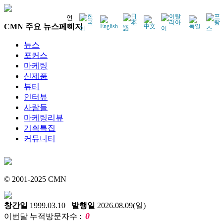
언
CMN 주요 뉴스페이지
어
뉴스
포커스
마케팅
신제품
뷰티
인터뷰
사람들
마케팅리뷰
기획특집
커뮤니티
© 2001-2025 CMN
창간일
1999.03.10
발행일
2026.08.09(일)
0
이번달 누적방문자수 :