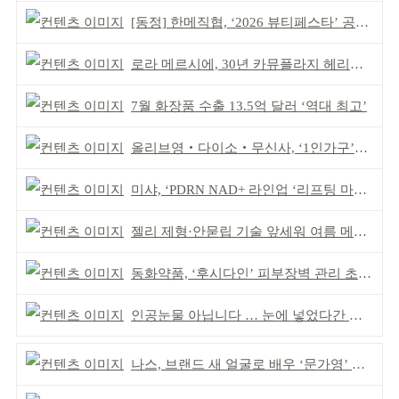
[동정] 한메직협, ‘2026 뷰티페스타’ 공동 주최
로라 메르시에, 30년 카뮤플라지 헤리티지 담아
7월 화장품 수출 13.5억 달러 ‘역대 최고’
올리브영‧다이소‧무신사, ‘1인가구’가 이끈다
미샤, ‘PDRN NAD+ 라인업 ‘리프팅 마스크’ 출시
젤리 제형·안묻립 기술 앞세워 여름 메이크업 시장 공략
동화약품, ‘후시다인’ 피부장벽 관리 초점 ‘리브랜딩’
인공눈물 아닙니다 … 눈에 넣었다간 각막 손상
나스, 브랜드 새 얼굴로 배우 ‘문가영’ 발탁