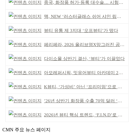
중국, 화장품 허가·등록 대수술… 시험자료 공용 허용
맥, NEW ‘러스터글래스 쉬어 샤인 립스틱’ 출시
뷰티 유통 제 3지대 ‘오프뷰티’가 떴다
페리페라, 2026 올리브영X망그러진 곰 콜라보
다이소몰 상반기 결산, ‘뷰티’가 이끌었다
아모레퍼시픽, 밋유어뷰티 아카데미 2기 발대식
K뷰티, ‘가성비’ 아닌 ‘프리미엄’으로 승부걸어야
’26년 상반기 화장품 수출 70억 달러 ‘역대 최고’
2026년 뷰티 핵심 트렌드, ‘F.I.N.D’로 읽는다
CMN 주요 뉴스 페이지