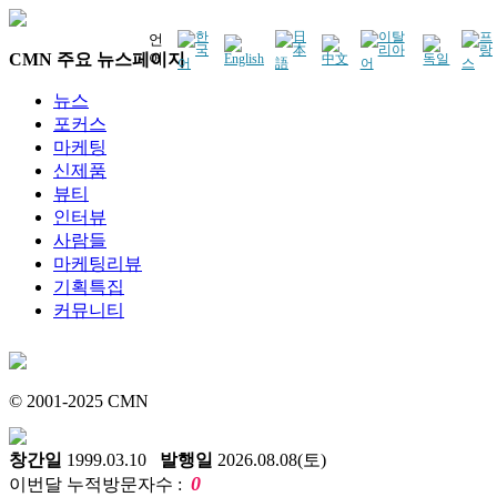
언
CMN 주요 뉴스페이지
어
뉴스
포커스
마케팅
신제품
뷰티
인터뷰
사람들
마케팅리뷰
기획특집
커뮤니티
© 2001-2025 CMN
창간일
1999.03.10
발행일
2026.08.08(토)
0
이번달 누적방문자수 :