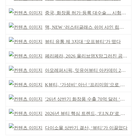
중국, 화장품 허가·등록 대수술… 시험자료 공용 허용
맥, NEW ‘러스터글래스 쉬어 샤인 립스틱’ 출시
뷰티 유통 제 3지대 ‘오프뷰티’가 떴다
페리페라, 2026 올리브영X망그러진 곰 콜라보
아모레퍼시픽, 밋유어뷰티 아카데미 2기 발대식
K뷰티, ‘가성비’ 아닌 ‘프리미엄’으로 승부걸어야
’26년 상반기 화장품 수출 70억 달러 ‘역대 최고’
2026년 뷰티 핵심 트렌드, ‘F.I.N.D’로 읽는다
다이소몰 상반기 결산, ‘뷰티’가 이끌었다