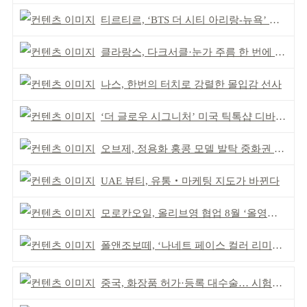
티르티르, ‘BTS 더 시티 아리랑-뉴욕’ 참여
클라랑스, 다크서클·눈가 주름 한 번에 더블 케어
나스, 한번의 터치로 강렬한 몰입감 선사
‘더 글로우 시그니처’ 미국 틱톡샵 디바이스 부문 1위
오브제, 정용화 홍콩 모델 발탁 중화권 공략 강화
UAE 뷰티, 유통‧마케팅 지도가 바뀐다
모로칸오일, 올리브영 협업 8월 ‘올영픽’ 선정
폴앤조보떼, ‘나네트 페이스 컬러 리미티드’ 출시
중국, 화장품 허가·등록 대수술… 시험자료 공용 허용