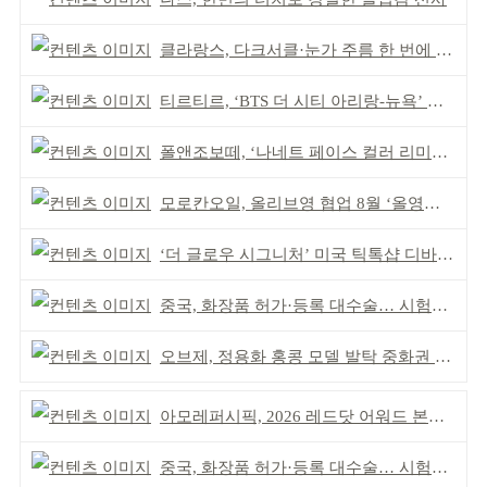
클라랑스, 다크서클·눈가 주름 한 번에 더블 케어
티르티르, ‘BTS 더 시티 아리랑-뉴욕’ 참여
폴앤조보떼, ‘나네트 페이스 컬러 리미티드’ 출시
모로칸오일, 올리브영 협업 8월 ‘올영픽’ 선정
‘더 글로우 시그니처’ 미국 틱톡샵 디바이스 부문 1위
중국, 화장품 허가·등록 대수술… 시험자료 공용 허용
오브제, 정용화 홍콩 모델 발탁 중화권 공략 강화
아모레퍼시픽, 2026 레드닷 어워드 본상 2개 수상
중국, 화장품 허가·등록 대수술… 시험자료 공용 허용