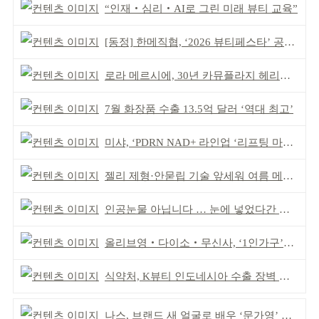
“인재‧심리‧AI로 그린 미래 뷰티 교육”
[동정] 한메직협, ‘2026 뷰티페스타’ 공동 주최
로라 메르시에, 30년 카뮤플라지 헤리티지 담아
7월 화장품 수출 13.5억 달러 ‘역대 최고’
미샤, ‘PDRN NAD+ 라인업 ‘리프팅 마스크’ 출시
젤리 제형·안묻립 기술 앞세워 여름 메이크업 시장 공략
인공눈물 아닙니다 … 눈에 넣었다간 각막 손상
올리브영‧다이소‧무신사, ‘1인가구’가 이끈다
식약처, K뷰티 인도네시아 수출 장벽 완화 성과
나스, 브랜드 새 얼굴로 배우 ‘문가영’ 발탁