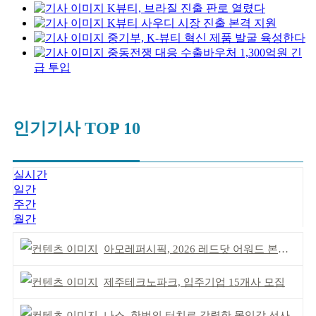
K뷰티, 브라질 진출 판로 열렸다
K뷰티 사우디 시장 진출 본격 지원
중기부, K-뷰티 혁신 제품 발굴 육성한다
중동전쟁 대응 수출바우처 1,300억원 긴
급 투입
인기기사 TOP 10
실시간
일간
주간
월간
아모레퍼시픽, 2026 레드닷 어워드 본상 2개 수상
제주테크노파크, 입주기업 15개사 모집
나스, 한번의 터치로 강렬한 몰입감 선사