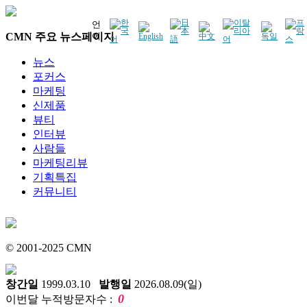
언
CMN 주요 뉴스페이지
어
뉴스
포커스
마케팅
신제품
뷰티
인터뷰
사람들
마케팅리뷰
기획특집
커뮤니티
© 2001-2025 CMN
창간일
1999.03.10
발행일
2026.08.09(일)
0
이번달 누적방문자수 :