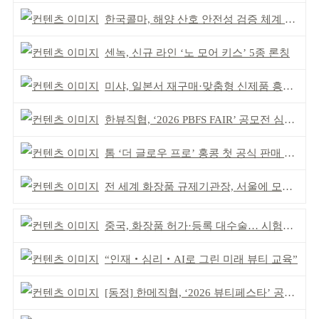
한국콜마, 해양 산호 안전성 검증 체계 구축
센녹, 신규 라인 ‘노 모어 키스’ 5종 론칭
미샤, 일본서 재구매·맞춤형 신제품 흥행 ‘쌍끌이’
한뷰직협, ‘2026 PBFS FAIR’ 공모전 심사 성료
톰 ‘더 글로우 프로’ 홍콩 첫 공식 판매 완판
전 세계 화장품 규제기관장, 서울에 모인다
중국, 화장품 허가·등록 대수술… 시험자료 공용 허용
“인재‧심리‧AI로 그린 미래 뷰티 교육”
[동정] 한메직협, ‘2026 뷰티페스타’ 공동 주최