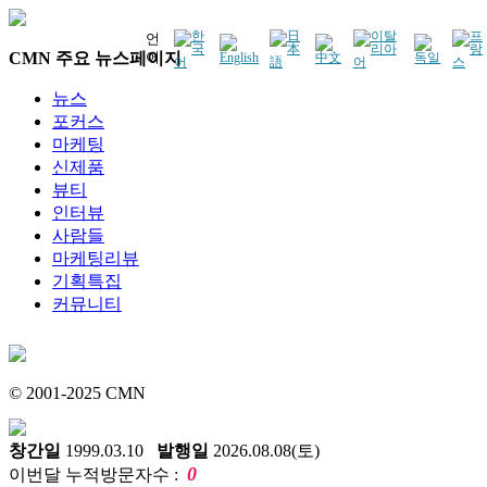
언
CMN 주요 뉴스페이지
어
뉴스
포커스
마케팅
신제품
뷰티
인터뷰
사람들
마케팅리뷰
기획특집
커뮤니티
© 2001-2025 CMN
창간일
1999.03.10
발행일
2026.08.08(토)
0
이번달 누적방문자수 :