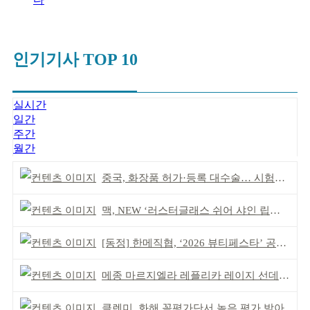
인기기사 TOP 10
실시간
일간
주간
월간
중국, 화장품 허가·등록 대수술… 시험자료 공용 허용
맥, NEW ‘러스터글래스 쉬어 샤인 립스틱’ 출시
[동정] 한메직협, ‘2026 뷰티페스타’ 공동 주최
메종 마르지엘라 레플리카 레이지 선데이 모닝 디퓨저
클렌미, 화해 꼼평가단서 높은 평가 받아