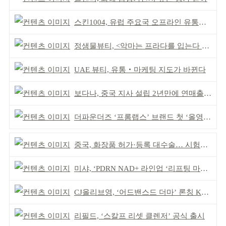
스킨1004, 유럽 주요국 오프라인 유통망 확대
정샘물뷰티, <악마는 프라다를 입는다 2> 특별한 협업
UAE 뷰티, 유통‧마케팅 지도가 바뀐다
보다나, 중국 지사 설립 2년만에 연매출 120억 돌파
더파운더즈 ‘프롬랩스’ 브랜드 첫 ‘올영픽’ 선정
중국, 화장품 허가·등록 대수술… 시험자료 공용 허용
미샤, ‘PDRN NAD+ 라인업 ‘리프팅 마스크’ 출시
CJ올리브영, ‘어드밴스드 더마’ 론칭 K더마 육성 박차
리필드, ‘스칼프 리셋 클렌저’ 공식 출시