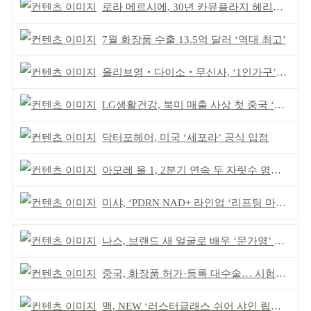
로라 메르시에, 30년 카뮤플라지 헤리티지 담아
7월 화장품 수출 13.5억 달러 ‘역대 최고’
올리브영‧다이소‧무신사, ‘1인가구’가 이끈다
LG생활건강, 북미 매출 사상 첫 중국 ‘추월’
닥터포헤어, 미국 ‘세포라’ 공식 입점
아모레 올 1, 2분기 연속 두 자릿수 영업이익률 기록
미샤, ‘PDRN NAD+ 라인업 ‘리프팅 마스크’ 출시
나스, 브랜드 새 얼굴로 배우 ‘문가영’ 발탁
중국, 화장품 허가·등록 대수술… 시험자료 공용 허용
맥, NEW ‘러스터글래스 쉬어 샤인 립스틱’ 출시