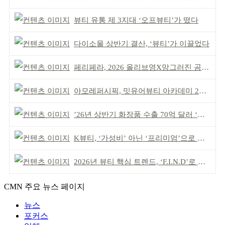
뷰티 유통 제 3지대 ‘오프뷰티’가 떴다
다이소몰 상반기 결산, ‘뷰티’가 이끌었다
페리페라, 2026 올리브영X망그러진 곰 콜라보
아모레퍼시픽, 밋유어뷰티 아카데미 2기 발대식
’26년 상반기 화장품 수출 70억 달러 ‘역대 최고’
K뷰티, ‘가성비’ 아닌 ‘프리미엄’으로 승부걸어야
2026년 뷰티 핵심 트렌드, ‘F.I.N.D’로 읽는다
CMN 주요 뉴스 페이지
뉴스
포커스