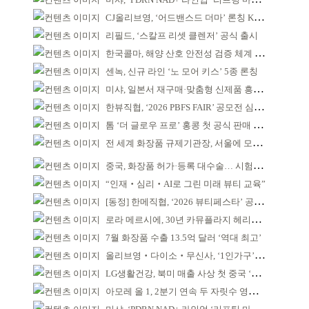
CJ올리브영, ‘어드밴스드 더마’ 론칭 K더마 육성 박차
리필드, ‘스칼프 리셋 클렌저’ 공식 출시
한국콜마, 해양 산호 안전성 검증 체계 구축
센녹, 신규 라인 ‘노 모어 키스’ 5종 론칭
미샤, 일본서 재구매·맞춤형 신제품 흥행 ‘쌍끌이’
한뷰직협, ‘2026 PBFS FAIR’ 공모전 심사 성료
톰 ‘더 글로우 프로’ 홍콩 첫 공식 판매 완판
전 세계 화장품 규제기관장, 서울에 모인다
중국, 화장품 허가·등록 대수술… 시험자료 공용 허용
“인재‧심리‧AI로 그린 미래 뷰티 교육”
[동정] 한메직협, ‘2026 뷰티페스타’ 공동 주최
로라 메르시에, 30년 카뮤플라지 헤리티지 담아
7월 화장품 수출 13.5억 달러 ‘역대 최고’
올리브영‧다이소‧무신사, ‘1인가구’가 이끈다
LG생활건강, 북미 매출 사상 첫 중국 ‘추월’
아모레 올 1, 2분기 연속 두 자릿수 영업이익률 기록