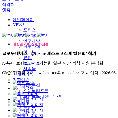
식약처
앳홈
메인페이지
NEWS
포커스
마케팅
연구개발
대한민국 베스트 화장품
원부자재
인터뷰
글로우데이즈, ‘@cosme 베스트코스메 발표회’ 참가
뷰티
K-뷰티 브랜드 지속 가능한 일본 시장 정착 지원 본격화
보도자료
사람들
CMN 편집국 기자 <webmaster@cmn.co.kr>
[기사입력 : 2026-06-1
마케팅리뷰
기획이슈
기획특집
스페셜리포트
브랜드프리젠테이션
커뮤니티
트렌드
신제품