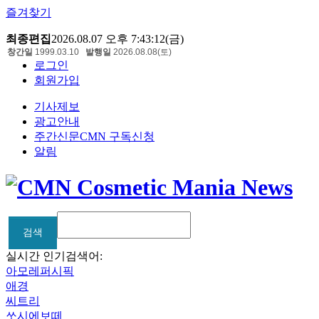
즐겨찾기
최종편집
2026.08.07 오후 7:43:12(금)
창간일
1999.03.10
발행일
2026.08.08(토)
로그인
회원가입
기사제보
광고안내
주간신문CMN 구독신청
알림
검색
검색
실시간 인기검색어:
아모레퍼시픽
애경
씨트리
쏘시에보떼