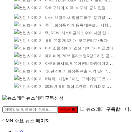
미샤, ‘PDRN NAD+ 라인업 ‘리프팅 마스크’ 출시
닥터포헤어, 미국 ‘세포라’ 공식 입점
나스, 브랜드 새 얼굴로 배우 ‘문가영’ 발탁
중국, 화장품 허가·등록 대수술… 시험자료 공용 허용
맥, NEW ‘러스터글래스 쉬어 샤인 립스틱’ 출시
뷰티 유통 제 3지대 ‘오프뷰티’가 떴다
다이소몰 상반기 결산, ‘뷰티’가 이끌었다
페리페라, 2026 올리브영X망그러진 곰 콜라보
아모레퍼시픽, 밋유어뷰티 아카데미 2기 발대식
’26년 상반기 화장품 수출 70억 달러 ‘역대 최고’
K뷰티, ‘가성비’ 아닌 ‘프리미엄’으로 승부걸어야
2026년 뷰티 핵심 트렌드, ‘F.I.N.D’로 읽는다
뉴스레터구독신청
뉴스레터 구독합니다.
구독신청
CMN 주요 뉴스 페이지
뉴스