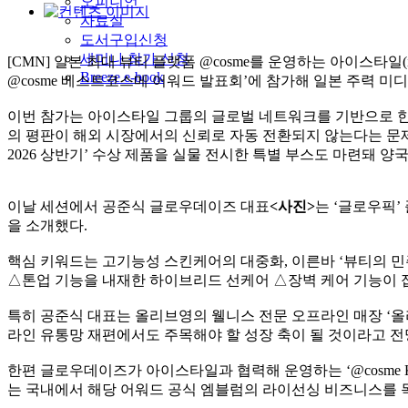
오피니언
자료실
도서구입신청
세미나 참가 신청
[CMN] 일본 최대 뷰티 플랫폼 @cosme를 운영하는 아이스타일(
Breeze e-book
@cosme 베스트코스메 어워드 발표회’에 참가해 일본 주력 미
이번 참가는 아이스타일 그룹의 글로벌 네트워크를 기반으로 한
의 평판이 해외 시장에서의 신뢰로 자동 전환되지 않는다는 문제
2026 상반기’ 수상 제품을 실물 전시한 특별 부스도 마련돼 양
이날 세션에서 공준식 글로우데이즈 대표
<사진>
는 ‘글로우픽
을 소개했다.
핵심 키워드는 고기능성 스킨케어의 대중화, 이른바 ‘뷰티의 민
△톤업 기능을 내재한 하이브리드 선케어 △장벽 케어 기능이 접
특히 공준식 대표는 올리브영의 웰니스 전문 오프라인 매장 ‘올리브
라인 유통망 재편에서도 주목해야 할 성장 축이 될 것이라고 전
한편 글로우데이즈가 아이스타일과 협력해 운영하는 ‘@cosme
는 국내에서 해당 어워드 공식 엠블럼의 라이선싱 비즈니스를 독