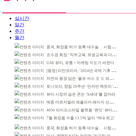
실시간
일간
주간
월간
중국, 화장품 허가·등록 대수술… 시험자료 공용 허용
조수경 회장 “직무교육, 위생교육과 다르다”
UAE 뷰티, 유통‧마케팅 지도가 바뀐다
[동정] 리만코리아, ‘2024년 국제 기후 포럼’ 참석
자연의 풍경 담은 ‘폴로 어스 오 드 퍼퓸’ 4종 출시
토니모리, 창립 20주년 ‘언커먼 팩토리’ 팝업 성료
뷰티 시장의 숨은 큰손 ‘X세대’를 잡아라
메종 마르지엘라 레플리카 레이지 선데이 모닝 디퓨저
4050 라이프스타일 플랫폼 ‘퀸잇’ 뷰티 성장세
7월 화장품 수출 13.5억 달러 ‘역대 최고’
중국, 화장품 허가·등록 대수술… 시험자료 공용 허용
미샤, ‘PDRN NAD+ 라인업 ‘리프팅 마스크’ 출시