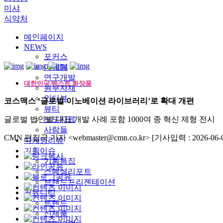
미샤
식약처
메인페이지
NEWS
포커스
마케팅
연구개발
대한민국 베스트 화장품
원부자재
인터뷰
코스맥스 ‘글로벌 이노베이션 라이브러리’로 확대 개편
뷰티
글로벌 법인별 대표 개발 사례 포함 1000여 종 혁신 제형 전시
보도자료
사람들
CMN 편집국 기자 <webmaster@cmn.co.kr>
[기사입력 : 2026-06-0
마케팅리뷰
기획이슈
기획특집
스페셜리포트
브랜드프리젠테이션
커뮤니티
트렌드
신제품