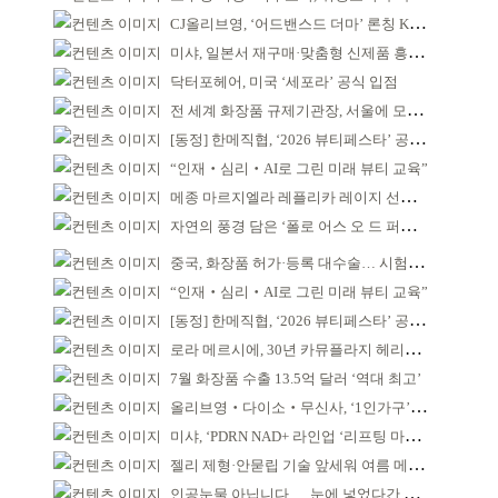
CJ올리브영, ‘어드밴스드 더마’ 론칭 K더마 육성 박차
미샤, 일본서 재구매·맞춤형 신제품 흥행 ‘쌍끌이’
닥터포헤어, 미국 ‘세포라’ 공식 입점
전 세계 화장품 규제기관장, 서울에 모인다
[동정] 한메직협, ‘2026 뷰티페스타’ 공동 주최
“인재‧심리‧AI로 그린 미래 뷰티 교육”
메종 마르지엘라 레플리카 레이지 선데이 모닝 디퓨저
자연의 풍경 담은 ‘폴로 어스 오 드 퍼퓸’ 4종 출시
중국, 화장품 허가·등록 대수술… 시험자료 공용 허용
“인재‧심리‧AI로 그린 미래 뷰티 교육”
[동정] 한메직협, ‘2026 뷰티페스타’ 공동 주최
로라 메르시에, 30년 카뮤플라지 헤리티지 담아
7월 화장품 수출 13.5억 달러 ‘역대 최고’
올리브영‧다이소‧무신사, ‘1인가구’가 이끈다
미샤, ‘PDRN NAD+ 라인업 ‘리프팅 마스크’ 출시
젤리 제형·안묻립 기술 앞세워 여름 메이크업 시장 공략
인공눈물 아닙니다 … 눈에 넣었다간 각막 손상