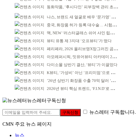
동화약품, ‘후시다인’ 피부장벽 관리 초점 ‘리브랜딩’
나스, 브랜드 새 얼굴로 배우 ‘문가영’ 발탁
중국, 화장품 허가·등록 대수술… 시험자료 공용 허용
맥, NEW ‘러스터글래스 쉬어 샤인 립스틱’ 출시
뷰티 유통 제 3지대 ‘오프뷰티’가 떴다
페리페라, 2026 올리브영X망그러진 곰 콜라보
아모레퍼시픽, 밋유어뷰티 아카데미 2기 발대식
다이소몰 상반기 결산, ‘뷰티’가 이끌었다
K뷰티, ‘가성비’ 아닌 ‘프리미엄’으로 승부걸어야
’26년 상반기 화장품 수출 70억 달러 ‘역대 최고’
2026년 뷰티 핵심 트렌드, ‘F.I.N.D’로 읽는다
뉴스레터구독신청
뉴스레터 구독합니다.
구독신청
CMN 주요 뉴스 페이지
뉴스