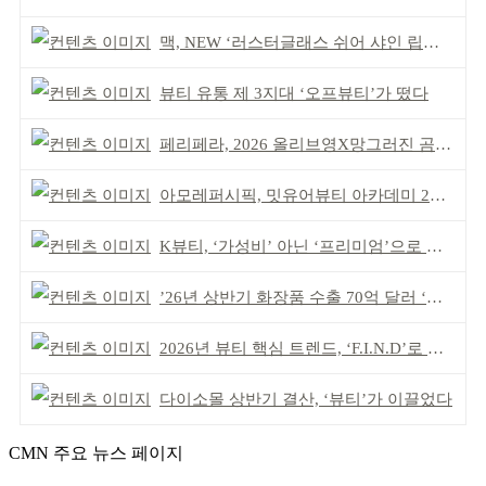
맥, NEW ‘러스터글래스 쉬어 샤인 립스틱’ 출시
뷰티 유통 제 3지대 ‘오프뷰티’가 떴다
페리페라, 2026 올리브영X망그러진 곰 콜라보
아모레퍼시픽, 밋유어뷰티 아카데미 2기 발대식
K뷰티, ‘가성비’ 아닌 ‘프리미엄’으로 승부걸어야
’26년 상반기 화장품 수출 70억 달러 ‘역대 최고’
2026년 뷰티 핵심 트렌드, ‘F.I.N.D’로 읽는다
다이소몰 상반기 결산, ‘뷰티’가 이끌었다
CMN 주요 뉴스 페이지