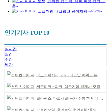
보브, 진화된 립스틱 ‘슈퍼 피팅 립퀴드’
출시
실크처럼 매끄럽고 원석처럼 우아한~
인기기사 TOP 10
실시간
일간
주간
월간
아모레퍼시픽, 2026 레드닷 어워드 본상 2개 수상
제주테크노파크, 입주기업 15개사 모집
클라랑스, 다크서클·눈가 주름 한 번에 더블 케어
모로칸오일, 올리브영 협업 8월 ‘올영픽’ 선정