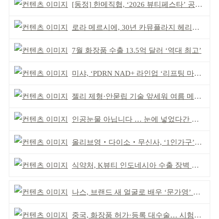
[동정] 한메직협, ‘2026 뷰티페스타’ 공동 주최
로라 메르시에, 30년 카뮤플라지 헤리티지 담아
7월 화장품 수출 13.5억 달러 ‘역대 최고’
미샤, ‘PDRN NAD+ 라인업 ‘리프팅 마스크’ 출시
젤리 제형·안묻립 기술 앞세워 여름 메이크업 시장 공략
인공눈물 아닙니다 … 눈에 넣었다간 각막 손상
올리브영‧다이소‧무신사, ‘1인가구’가 이끈다
식약처, K뷰티 인도네시아 수출 장벽 완화 성과
나스, 브랜드 새 얼굴로 배우 ‘문가영’ 발탁
중국, 화장품 허가·등록 대수술… 시험자료 공용 허용