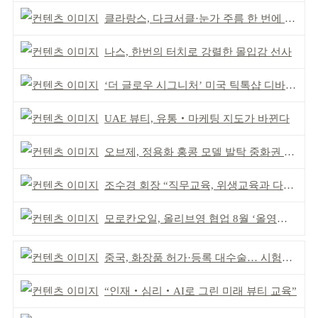
클라랑스, 다크서클·눈가 주름 한 번에 더블 케어
나스, 한번의 터치로 강렬한 몰입감 선사
‘더 글로우 시그니처’ 미국 틱톡샵 디바이스 부문 1위
UAE 뷰티, 유통‧마케팅 지도가 바뀐다
오브제, 정용화 홍콩 모델 발탁 중화권 공략 강화
조수경 회장 “직무교육, 위생교육과 다르다”
모로칸오일, 올리브영 협업 8월 ‘올영픽’ 선정
중국, 화장품 허가·등록 대수술… 시험자료 공용 허용
“인재‧심리‧AI로 그린 미래 뷰티 교육”