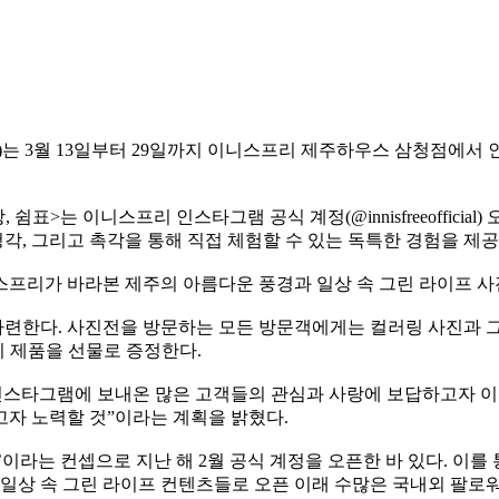
)
는
3
월
13
일부터
29
일까지 이니스프리 제주하우스 삼청점에서 
상
,
쉼표
>
는 이니스프리 인스타그램 공식 계정
(@innisfreeofficial)
청각
,
그리고 촉각을 통해 직접 체험할 수 있는 독특한 경험을 제
프리가 바라본 제주의 아름다운 풍경과 일상 속 그린 라이프 사
마련한다
.
사진전을 방문하는 모든 방문객에게는 컬러링 사진과 
리 제품을 선물로 증정한다
.
인스타그램에 보내온 많은 고객들의 관심과 사랑에 보답하고자 
고자 노력할 것
”
이라는 계획을 밝혔다
.
’
이라는 컨셉으로 지난 해
2
월 공식 계정을 오픈한 바 있다
.
이를 
상 속 그린 라이프 컨텐츠들로 오픈 이래 수많은 국내외 팔로워