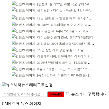
[동정] CJ올리브영, 개발 직군 공채 ‘AI 과제’ 신설
올리브영‧다이소‧무신사, ‘1인가구’가 이끈다
나스, 브랜드 새 얼굴로 배우 ‘문가영’ 발탁
맥, NEW ‘러스터글래스 쉬어 샤인 립스틱’ 출시
뷰티 유통 제 3지대 ‘오프뷰티’가 떴다
다이소몰 상반기 결산, ‘뷰티’가 이끌었다
페리페라, 2026 올리브영X망그러진 곰 콜라보
’26년 상반기 화장품 수출 70억 달러 ‘역대 최고’
아모레퍼시픽, 밋유어뷰티 아카데미 2기 발대식
2026년 뷰티 핵심 트렌드, ‘F.I.N.D’로 읽는다
K뷰티, ‘가성비’ 아닌 ‘프리미엄’으로 승부걸어야
[동정] 설화수 ‘여름의 미학’ 특별 전시 개최
뉴스레터구독신청
뉴스레터 구독합니다.
구독신청
CMN 주요 뉴스 페이지