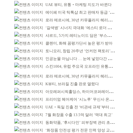
UAE 뷰티, 유통‧마케팅 지도가 바뀐다
에이페 미국 틱톡샵 최고 판매자 등급 ‘Tier 5’ 달성
로라 메르시에, 30년 카뮤플라지 헤리티지 담아
‘갈색병’ 시너지 극대화 ‘에스티 로더 스킨부스터’ 출시
샤르드, 5가지 레티노이드 담은 ‘부스팅 세럼’ 출시
클렌미, 화해 꼼평가단서 높은 평가 받아
토니모리, 창립 20주년 ‘언커먼 팩토리’ 팝업 성료
인공눈물 아닙니다 … 눈에 넣었다간 각막 손상
스킨1004, 유럽 주요국 오프라인 유통망 확대
로라 메르시에, 30년 카뮤플라지 헤리티지 담아
K뷰티, 브라질 진출 판로 열렸다
아모레퍼시픽홀딩스, 하이어코퍼레이션과 투자계약
프리미엄 헤어케어 ‘시노루’ 무신사 온라인 입점
UAE‧독일 진출 전 ‘비관세 규제’부터 챙겨야
7월 화장품 수출 13.5억 달러 ‘역대 최고’
동화약품, ‘후시다인’ 피부장벽 관리 초점 ‘리브랜딩’
‘화장품 안전성 평가 전문 인력 양성 교육’ 실시