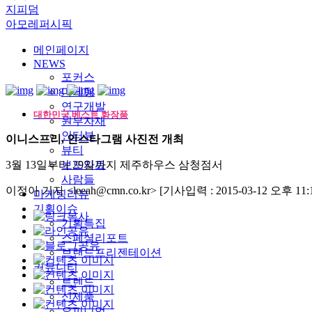
지피덤
아모레퍼시픽
메인페이지
NEWS
포커스
마케팅
연구개발
대한민국 베스트 화장품
원부자재
인터뷰
이니스프리, 인스타그램 사진전 개최
뷰티
3월 13일부터 29일까지 제주하우스 삼청점서
보도자료
사람들
이정아 기자 <leeah@cmn.co.kr>
[기사입력 : 2015-03-12 오후 11:1
마케팅리뷰
기획이슈
기획특집
스페셜리포트
브랜드프리젠테이션
커뮤니티
트렌드
신제품
오피니언