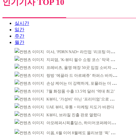
인기기사 TOP 10
실시간
일간
주간
월간
미샤, ‘PDRN NAD+ 라인업 ‘리프팅 마스크’ 출시
지피덤, ‘K-뷰티 필수 쇼핑 코스’ 약국 공략
프레비츠, 올영 매장 50곳 입점 소비자 접점 강화
랑방 ‘에끌라 드 아르페쥬’ 하퍼스 바자 화보 공개
손상 케어는 더 강력하게, 포뮬라는 더 산뜻하게!
7월 화장품 수출 13.5억 달러 ‘역대 최고’
K뷰티, ‘가성비’ 아닌 ‘프리미엄’으로 승부걸어야
UAE 뷰티, 유통‧마케팅 지도가 바뀐다
K뷰티, 브라질 진출 판로 열렸다
아모레퍼시픽홀딩스, 하이어코퍼레이션과 투자계약
이옴, 6월 이어 8월에도 올리브영 ‘픽’ 선정