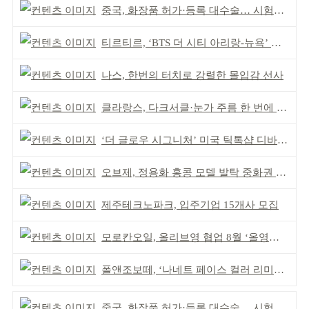
중국, 화장품 허가·등록 대수술… 시험자료 공용 허용
티르티르, ‘BTS 더 시티 아리랑-뉴욕’ 참여
나스, 한번의 터치로 강렬한 몰입감 선사
클라랑스, 다크서클·눈가 주름 한 번에 더블 케어
‘더 글로우 시그니처’ 미국 틱톡샵 디바이스 부문 1위
오브제, 정용화 홍콩 모델 발탁 중화권 공략 강화
제주테크노파크, 입주기업 15개사 모집
모로칸오일, 올리브영 협업 8월 ‘올영픽’ 선정
폴앤조보떼, ‘나네트 페이스 컬러 리미티드’ 출시
중국, 화장품 허가·등록 대수술… 시험자료 공용 허용