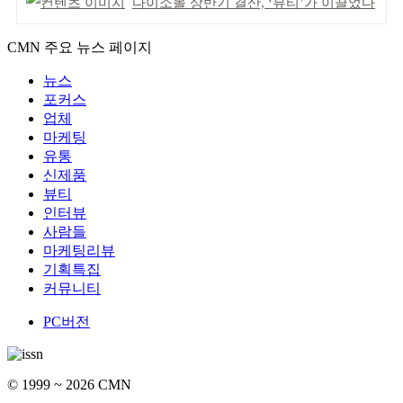
다이소몰 상반기 결산, ‘뷰티’가 이끌었다
CMN 주요 뉴스 페이지
뉴스
포커스
업체
마케팅
유통
신제품
뷰티
인터뷰
사람들
마케팅리뷰
기획특집
커뮤니티
PC버전
© 1999 ~ 2026 CMN