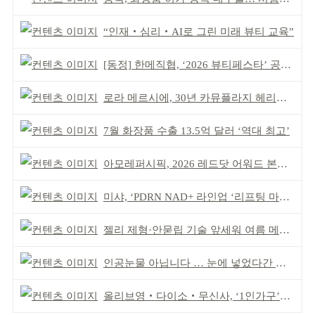
“인재‧심리‧AI로 그린 미래 뷰티 교육”
[동정] 한메직협, ‘2026 뷰티페스타’ 공동 주최
로라 메르시에, 30년 카뮤플라지 헤리티지 담아
7월 화장품 수출 13.5억 달러 ‘역대 최고’
아모레퍼시픽, 2026 레드닷 어워드 본상 2개 수상
미샤, ‘PDRN NAD+ 라인업 ‘리프팅 마스크’ 출시
젤리 제형·안묻립 기술 앞세워 여름 메이크업 시장 공략
인공눈물 아닙니다 … 눈에 넣었다간 각막 손상
올리브영‧다이소‧무신사, ‘1인가구’가 이끈다