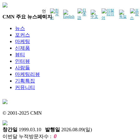
언
CMN 주요 뉴스페이지
어
뉴스
포커스
마케팅
신제품
뷰티
인터뷰
사람들
마케팅리뷰
기획특집
커뮤니티
© 2001-2025 CMN
창간일
1999.03.10
발행일
2026.08.09(일)
0
이번달 누적방문자수 :