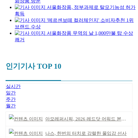
화장품 방문
서울화장품, 정부과제로 탈모기능성 허가
획득
'메르센보떼 컬러체인지' 소비자추천 1위
브랜드 수상
서울화장품 무역의 날 1,000만불 탑 수상
쾌거
인기기사 TOP 10
실시간
일간
주간
월간
아모레퍼시픽, 2026 레드닷 어워드 본상 2개 수상
나스, 한번의 터치로 강렬한 몰입감 선사