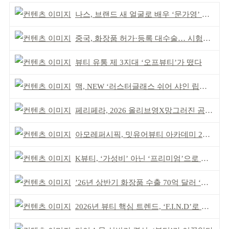
나스, 브랜드 새 얼굴로 배우 ‘문가영’ 발탁
중국, 화장품 허가·등록 대수술… 시험자료 공용 허용
뷰티 유통 제 3지대 ‘오프뷰티’가 떴다
맥, NEW ‘러스터글래스 쉬어 샤인 립스틱’ 출시
페리페라, 2026 올리브영X망그러진 곰 콜라보
아모레퍼시픽, 밋유어뷰티 아카데미 2기 발대식
K뷰티, ‘가성비’ 아닌 ‘프리미엄’으로 승부걸어야
’26년 상반기 화장품 수출 70억 달러 ‘역대 최고’
2026년 뷰티 핵심 트렌드, ‘F.I.N.D’로 읽는다