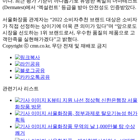
이다
.
최근 평가 기준이 까다롭기로 유명한 독일의 더마테스트
(Dermatest)
에서
‘
엑설런트
’
등급을 받아 안전성도 인증받았다
.
서울화장품 관계자는
“2022
소비자추천 브랜드 대상은 소비자
가 직접 선정하는 상이기에 더욱 큰 의미가 있다
”
며
“
앞으로도
시장을 선도하는
1
위 브랜드로서
,
우수한 품질의 제품으로 고
객만족을 실현해가겠다
”
고 밝혔다
.
Copyright ⓒ cmn.co.kr, 무단 전재 및 재배포 금지
관련기사 리스트
K뷰티 지원 나선 정상혁 신한은행장 서울
화장품 방문
서울화장품, 정부과제로 탈모기능성 허가
획득
서울화장품 무역의 날 1,000만불 탑 수상
쾌거