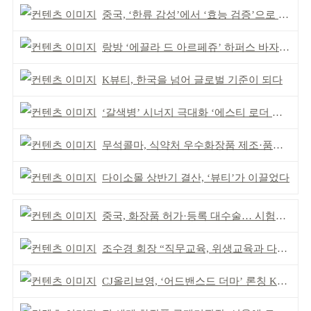
중국, ‘한류 감성’에서 ‘효능 검증’으로 중심 이동
랑방 ‘에끌라 드 아르페쥬’ 하퍼스 바자 화보 공개
K뷰티, 한국을 넘어 글로벌 기준이 되다
‘갈색병’ 시너지 극대화 ‘에스티 로더 스킨부스터’ 출시
무석콜마, 식약처 우수화장품 제조·품질관리 체계 인정
다이소몰 상반기 결산, ‘뷰티’가 이끌었다
중국, 화장품 허가·등록 대수술… 시험자료 공용 허용
조수경 회장 “직무교육, 위생교육과 다르다”
CJ올리브영, ‘어드밴스드 더마’ 론칭 K더마 육성 박차