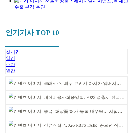
서울화장품‧에이치엘사이언스, 비대면
수출 본격 추진
인기기사 TOP 10
실시간
일간
주간
월간
클래시스, 배우 고민시 아시아 앰배서더로 선정
대한미용사회중앙회, 70차 정총서 전국 회원 단결 다짐
중국, 화장품 허가·등록 대수술… 시험자료 공용 허용
한뷰직협, ‘2026 PBFS FAIR’ 공모전 심사 성료