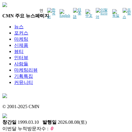
언
CMN 주요 뉴스페이지
어
뉴스
포커스
마케팅
신제품
뷰티
인터뷰
사람들
마케팅리뷰
기획특집
커뮤니티
© 2001-2025 CMN
창간일
1999.03.10
발행일
2026.08.08(토)
0
이번달 누적방문자수 :