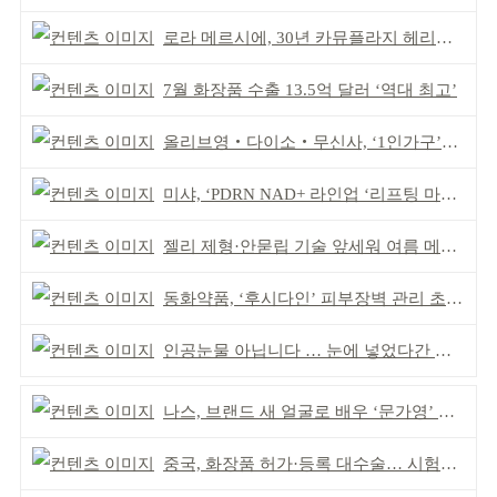
로라 메르시에, 30년 카뮤플라지 헤리티지 담아
7월 화장품 수출 13.5억 달러 ‘역대 최고’
올리브영‧다이소‧무신사, ‘1인가구’가 이끈다
미샤, ‘PDRN NAD+ 라인업 ‘리프팅 마스크’ 출시
젤리 제형·안묻립 기술 앞세워 여름 메이크업 시장 공략
동화약품, ‘후시다인’ 피부장벽 관리 초점 ‘리브랜딩’
인공눈물 아닙니다 … 눈에 넣었다간 각막 손상
나스, 브랜드 새 얼굴로 배우 ‘문가영’ 발탁
중국, 화장품 허가·등록 대수술… 시험자료 공용 허용