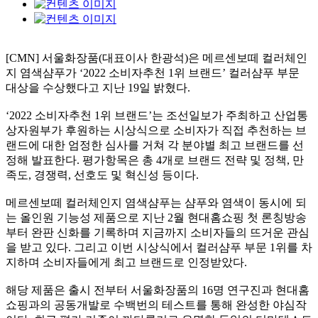
[CMN]
서울화장품
(
대표이사 한광석
)
은 메르센보떼 컬러체인
지 염색샴푸가
‘2022
소비자추천
1
위 브랜드
’
컬러샴푸 부문
대상을 수상했다고 지난
19
일 밝혔다
.
‘2022
소비자추천
1
위 브랜드
’
는 조선일보가 주최하고 산업통
상자원부가 후원하는 시상식으로 소비자가 직접 추천하는 브
랜드에 대한 엄정한 심사를 거쳐 각 분야별 최고 브랜드를 선
정해 발표한다
.
평가항목은 총
4
개로 브랜드 전략 및 정책
,
만
족도
,
경쟁력
,
선호도 및 혁신성 등이다
.
메르센보떼 컬러체인지 염색샴푸는 샴푸와 염색이 동시에 되
는 올인원 기능성 제품으로 지난
2
월 현대홈쇼핑 첫 론칭방송
부터 완판 신화를 기록하며 지금까지 소비자들의 뜨거운 관심
을 받고 있다
.
그리고 이번 시상식에서 컬러샴푸 부문
1
위를 차
지하며 소비자들에게 최고 브랜드로 인정받았다
.
해당 제품은 출시 전부터 서울화장품의
16
명 연구진과 현대홈
쇼핑과의 공동개발로 수백번의 테스트를 통해 완성한 야심작