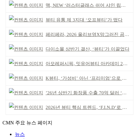
맥, NEW ‘러스터글래스 쉬어 샤인 립스틱’ 출시
뷰티 유통 제 3지대 ‘오프뷰티’가 떴다
페리페라, 2026 올리브영X망그러진 곰 콜라보
다이소몰 상반기 결산, ‘뷰티’가 이끌었다
아모레퍼시픽, 밋유어뷰티 아카데미 2기 발대식
K뷰티, ‘가성비’ 아닌 ‘프리미엄’으로 승부걸어야
’26년 상반기 화장품 수출 70억 달러 ‘역대 최고’
2026년 뷰티 핵심 트렌드, ‘F.I.N.D’로 읽는다
CMN 주요 뉴스 페이지
뉴스