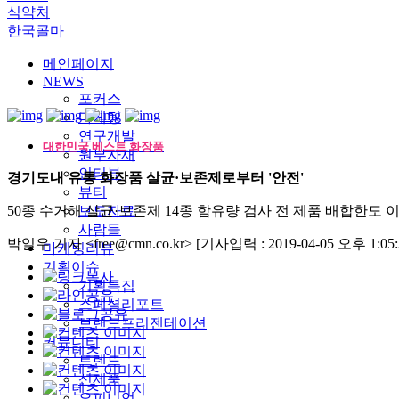
식약처
한국콜마
메인페이지
NEWS
포커스
마케팅
연구개발
대한민국 베스트 화장품
원부자재
인터뷰
경기도내 유통 화장품 살균·보존제로부터 '안전'
뷰티
50종 수거해 살균·보존제 14종 함유량 검사 전 제품 배합한도 
보도자료
사람들
박일우 기자 <free@cmn.co.kr>
[기사입력 : 2019-04-05 오후 1:05:
마케팅리뷰
기획이슈
기획특집
스페셜리포트
브랜드프리젠테이션
커뮤니티
트렌드
신제품
오피니언