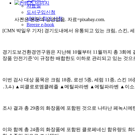
자료실
도서구입신청
세미나 참가 신청
사진은 본문과 상관없음. 자료=pixabay.com.
Breeze e-book
[CMN 박일우 기자] 경기도내에서 유통되고 있는 크림, 스킨,
경기도보건환경연구원은 지난해 10월부터 11월까지 총 3회에 걸
장품 안전기준’이 규정한 배합한도 이하로 관리되고 있는 것으로
이번 검사 대상 품목은 크림 18종, 로션 5종, 세럼 11종, 
․3,4-) ▲피클로로엠클레졸 ▲메틸파라벤 ▲에틸파라벤 ▲
조사 결과 총 29종의 화장품에 포함된 것으로 나타난 페녹시에탄올
이와 함께 총 24종의 화장품에 포함된 클로페네신 함유량도 최대