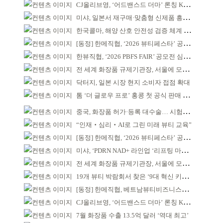
CJ올리브영, ‘어드밴스드 더마’ 론칭 K더마 육성 박차
미샤, 일본서 재구매·맞춤형 신제품 흥행 ‘쌍끌이’
한국콜마, 해양 산호 안전성 검증 체계 구축
[동정] 한메직협, ‘2026 뷰티페스타’ 공동 주최
한뷰직협, ‘2026 PBFS FAIR’ 공모전 심사 성료
전 세계 화장품 규제기관장, 서울에 모인다
닥터지, 일본 시장 현지 소비자 접점 확대
톰 ‘더 글로우 프로’ 홍콩 첫 공식 판매 완판
중국, 화장품 허가·등록 대수술… 시험자료 공용 허용
“인재‧심리‧AI로 그린 미래 뷰티 교육”
[동정] 한메직협, ‘2026 뷰티페스타’ 공동 주최
미샤, ‘PDRN NAD+ 라인업 ‘리프팅 마스크’ 출시
전 세계 화장품 규제기관장, 서울에 모인다
19개 뷰티 박람회서 찾은 ‘9대 혁신 키워드’
[동정] 한메직협, 베트남뷰티비즈니스협회와 MOU
CJ올리브영, ‘어드밴스드 더마’ 론칭 K더마 육성 박차
7월 화장품 수출 13.5억 달러 ‘역대 최고’