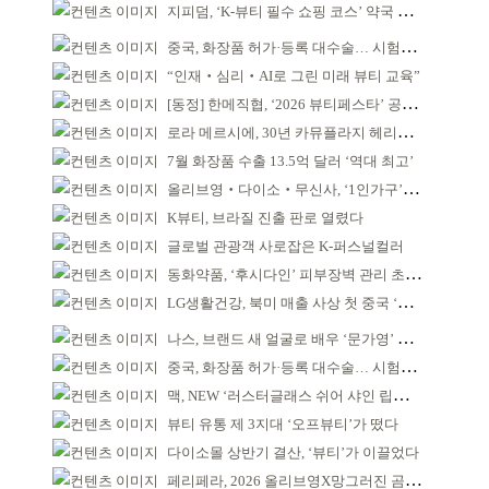
지피덤, ‘K-뷰티 필수 쇼핑 코스’ 약국 공략
중국, 화장품 허가·등록 대수술… 시험자료 공용 허용
“인재‧심리‧AI로 그린 미래 뷰티 교육”
[동정] 한메직협, ‘2026 뷰티페스타’ 공동 주최
로라 메르시에, 30년 카뮤플라지 헤리티지 담아
7월 화장품 수출 13.5억 달러 ‘역대 최고’
올리브영‧다이소‧무신사, ‘1인가구’가 이끈다
K뷰티, 브라질 진출 판로 열렸다
글로벌 관광객 사로잡은 K-퍼스널컬러
동화약품, ‘후시다인’ 피부장벽 관리 초점 ‘리브랜딩’
LG생활건강, 북미 매출 사상 첫 중국 ‘추월’
나스, 브랜드 새 얼굴로 배우 ‘문가영’ 발탁
중국, 화장품 허가·등록 대수술… 시험자료 공용 허용
맥, NEW ‘러스터글래스 쉬어 샤인 립스틱’ 출시
뷰티 유통 제 3지대 ‘오프뷰티’가 떴다
다이소몰 상반기 결산, ‘뷰티’가 이끌었다
페리페라, 2026 올리브영X망그러진 곰 콜라보