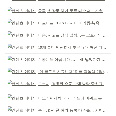
중국, 화장품 허가·등록 대수술… 시험자료 공용 허용
티르티르, ‘BTS 더 시티 아리랑-뉴욕’ 참여
이옴, 시코르 정식 입점…온·오프라인 유통망 확대
19개 뷰티 박람회서 찾은 ‘9대 혁신 키워드’
인공눈물 아닙니다 … 눈에 넣었다간 각막 손상
‘더 글로우 시그니처’ 미국 틱톡샵 디바이스 부문 1위
오브제, 정용화 홍콩 모델 발탁 중화권 공략 강화
아모레퍼시픽, 2026 레드닷 어워드 본상 2개 수상
중국, 화장품 허가·등록 대수술… 시험자료 공용 허용