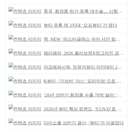
중국, 화장품 허가·등록 대수술… 시험자료 공용 허용
뷰티 유통 제 3지대 ‘오프뷰티’가 떴다
맥, NEW ‘러스터글래스 쉬어 샤인 립스틱’ 출시
페리페라, 2026 올리브영X망그러진 곰 콜라보
아모레퍼시픽, 밋유어뷰티 아카데미 2기 발대식
K뷰티, ‘가성비’ 아닌 ‘프리미엄’으로 승부걸어야
’26년 상반기 화장품 수출 70억 달러 ‘역대 최고’
2026년 뷰티 핵심 트렌드, ‘F.I.N.D’로 읽는다
다이소몰 상반기 결산, ‘뷰티’가 이끌었다