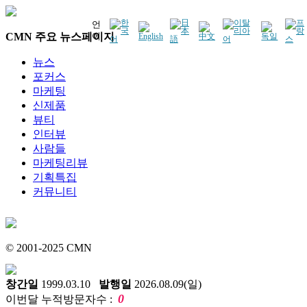
언
CMN 주요 뉴스페이지
어
뉴스
포커스
마케팅
신제품
뷰티
인터뷰
사람들
마케팅리뷰
기획특집
커뮤니티
© 2001-2025 CMN
창간일
1999.03.10
발행일
2026.08.09(일)
0
이번달 누적방문자수 :