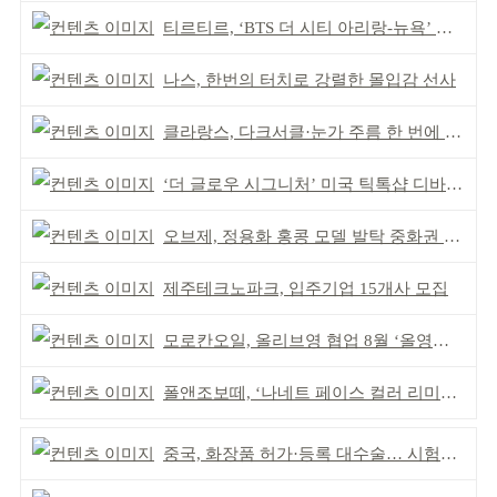
티르티르, ‘BTS 더 시티 아리랑-뉴욕’ 참여
나스, 한번의 터치로 강렬한 몰입감 선사
클라랑스, 다크서클·눈가 주름 한 번에 더블 케어
‘더 글로우 시그니처’ 미국 틱톡샵 디바이스 부문 1위
오브제, 정용화 홍콩 모델 발탁 중화권 공략 강화
제주테크노파크, 입주기업 15개사 모집
모로칸오일, 올리브영 협업 8월 ‘올영픽’ 선정
폴앤조보떼, ‘나네트 페이스 컬러 리미티드’ 출시
중국, 화장품 허가·등록 대수술… 시험자료 공용 허용