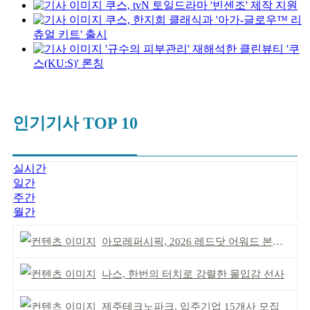
쿠스, tvN 토일드라마 '빈센조' 제작 지원
쿠스, 한지희 클래식과 '아가-글로우™ 리
츄얼 키트' 출시
'규수의 피부관리' 재해석한 클린뷰티 '쿠
스(KU:S)' 론칭
인기기사 TOP 10
실시간
일간
주간
월간
아모레퍼시픽, 2026 레드닷 어워드 본상 2개 수상
나스, 한번의 터치로 강렬한 몰입감 선사
제주테크노파크, 입주기업 15개사 모집