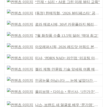
“인재‧심리‧AI로 그린 미래 뷰티 교육”
[동정] 한메직협, ‘2026 뷰티페스타’ 공동 주최
로라 메르시에, 30년 카뮤플라지 헤리티지 담아
7월 화장품 수출 13.5억 달러 ‘역대 최고’
아모레퍼시픽, 2026 레드닷 어워드 본상 2개 수상
미샤, ‘PDRN NAD+ 라인업 ‘리프팅 마스크’ 출시
젤리 제형·안묻립 기술 앞세워 여름 메이크업 시장 공략
인공눈물 아닙니다 … 눈에 넣었다간 각막 손상
올리브영‧다이소‧무신사, ‘1인가구’가 이끈다
나스, 브랜드 새 얼굴로 배우 ‘문가영’ 발탁