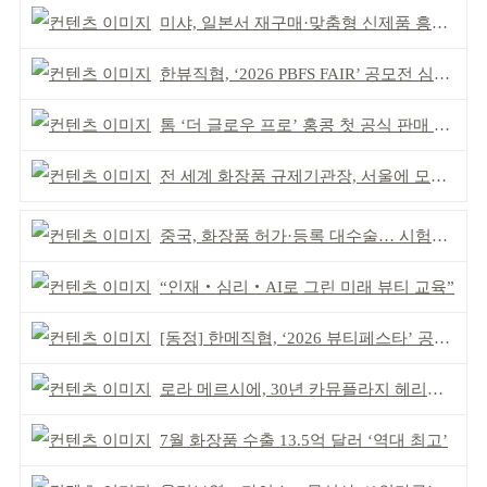
미샤, 일본서 재구매·맞춤형 신제품 흥행 ‘쌍끌이’
한뷰직협, ‘2026 PBFS FAIR’ 공모전 심사 성료
톰 ‘더 글로우 프로’ 홍콩 첫 공식 판매 완판
전 세계 화장품 규제기관장, 서울에 모인다
중국, 화장품 허가·등록 대수술… 시험자료 공용 허용
“인재‧심리‧AI로 그린 미래 뷰티 교육”
[동정] 한메직협, ‘2026 뷰티페스타’ 공동 주최
로라 메르시에, 30년 카뮤플라지 헤리티지 담아
7월 화장품 수출 13.5억 달러 ‘역대 최고’