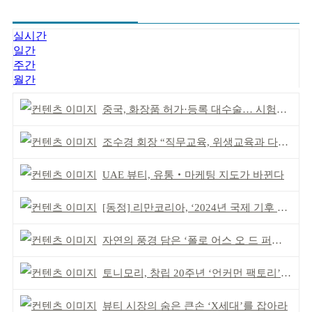
실시간
일간
주간
월간
중국, 화장품 허가·등록 대수술… 시험자료 공용 허용
조수경 회장 “직무교육, 위생교육과 다르다”
UAE 뷰티, 유통‧마케팅 지도가 바뀐다
[동정] 리만코리아, ‘2024년 국제 기후 포럼’ 참석
자연의 풍경 담은 ‘폴로 어스 오 드 퍼퓸’ 4종 출시
토니모리, 창립 20주년 ‘언커먼 팩토리’ 팝업 성료
뷰티 시장의 숨은 큰손 ‘X세대’를 잡아라