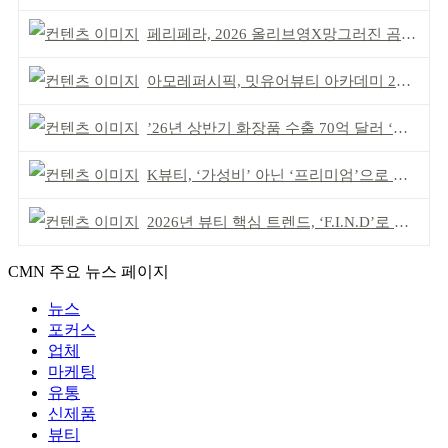
페리페라, 2026 올리브영X망그러진 곰 콜라보
아모레퍼시픽, 밋유어뷰티 아카데미 2기 발대식
’26년 상반기 화장품 수출 70억 달러 ‘역대 최고’
K뷰티, ‘가성비’ 아닌 ‘프리미엄’으로 승부걸어야
2026년 뷰티 핵심 트렌드, ‘F.I.N.D’로 읽는다
CMN 주요 뉴스 페이지
뉴스
포커스
업체
마케팅
유통
신제품
뷰티