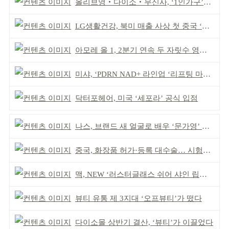
올리브영‧다이소‧무신사, ‘1인가구’가 이끈다
LG생활건강, 북미 매출 사상 첫 중국 ‘추월’
아모레 올 1, 2분기 연속 두 자릿수 영업이익률 기록
미샤, ‘PDRN NAD+ 라인업 ‘리프팅 마스크’ 출시
닥터포헤어, 미국 ‘세포라’ 공식 입점
나스, 브랜드 새 얼굴로 배우 ‘문가영’ 발탁
중국, 화장품 허가·등록 대수술… 시험자료 공용 허용
맥, NEW ‘러스터글래스 쉬어 샤인 립스틱’ 출시
뷰티 유통 제 3지대 ‘오프뷰티’가 떴다
다이소몰 상반기 결산, ‘뷰티’가 이끌었다