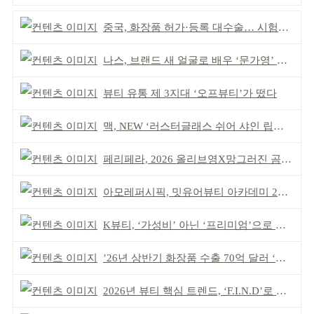
중국, 화장품 허가·등록 대수술… 시험자료 공용 허용
나스, 브랜드 새 얼굴로 배우 ‘문가영’ 발탁
뷰티 유통 제 3지대 ‘오프뷰티’가 떴다
맥, NEW ‘러스터글래스 쉬어 샤인 립스틱’ 출시
페리페라, 2026 올리브영X망그러진 곰 콜라보
아모레퍼시픽, 밋유어뷰티 아카데미 2기 발대식
K뷰티, ‘가성비’ 아닌 ‘프리미엄’으로 승부걸어야
’26년 상반기 화장품 수출 70억 달러 ‘역대 최고’
2026년 뷰티 핵심 트렌드, ‘F.I.N.D’로 읽는다