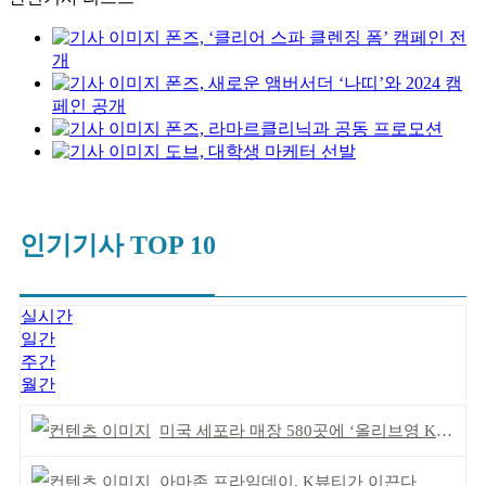
폰즈, ‘클리어 스파 클렌징 폼’ 캠페인 전
개
폰즈, 새로운 앰버서더 ‘나띠’와 2024 캠
페인 공개
폰즈, 라마르클리닉과 공동 프로모션
도브, 대학생 마케터 선발
인기기사 TOP 10
실시간
일간
주간
월간
미국 세포라 매장 580곳에 ‘올리브영 K뷰티에딧’ 론칭
아마존 프라임데이, K뷰티가 이끈다