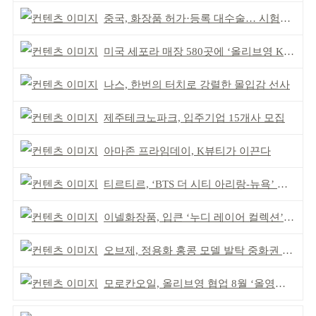
중국, 화장품 허가·등록 대수술… 시험자료 공용 허용
미국 세포라 매장 580곳에 ‘올리브영 K뷰티에딧’ 론칭
나스, 한번의 터치로 강렬한 몰입감 선사
제주테크노파크, 입주기업 15개사 모집
아마존 프라임데이, K뷰티가 이끈다
티르티르, ‘BTS 더 시티 아리랑-뉴욕’ 참여
이넬화장품, 입큰 ‘누디 레이어 컬렉션’ 출시
오브제, 정용화 홍콩 모델 발탁 중화권 공략 강화
모로칸오일, 올리브영 협업 8월 ‘올영픽’ 선정