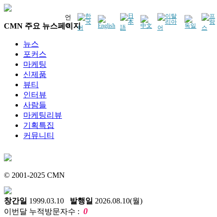
언
CMN 주요 뉴스페이지
어
뉴스
포커스
마케팅
신제품
뷰티
인터뷰
사람들
마케팅리뷰
기획특집
커뮤니티
© 2001-2025 CMN
창간일
1999.03.10
발행일
2026.08.10(월)
0
이번달 누적방문자수 :