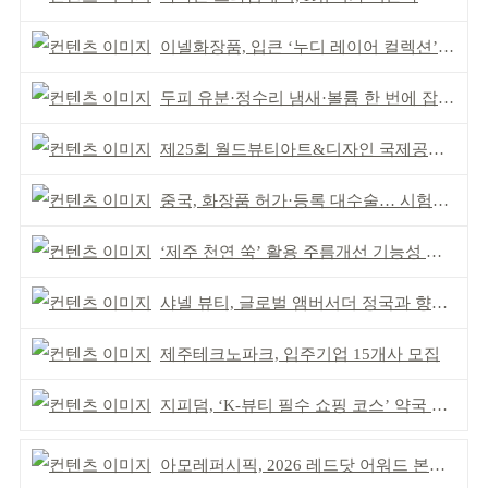
이넬화장품, 입큰 ‘누디 레이어 컬렉션’ 출시
두피 유분·정수리 냄새·볼륨 한 번에 잡는다
제25회 월드뷰티아트&디자인 국제공모전 시상식 성황
중국, 화장품 허가·등록 대수술… 시험자료 공용 허용
‘제주 천연 쑥’ 활용 주름개선 기능성 식약처 심사 통과
샤넬 뷰티, 글로벌 앰버서더 정국과 향수 캠페인 공개
제주테크노파크, 입주기업 15개사 모집
지피덤, ‘K-뷰티 필수 쇼핑 코스’ 약국 공략
아모레퍼시픽, 2026 레드닷 어워드 본상 2개 수상