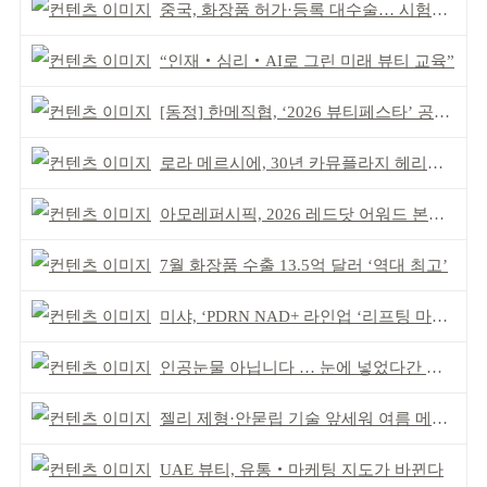
중국, 화장품 허가·등록 대수술… 시험자료 공용 허용
“인재‧심리‧AI로 그린 미래 뷰티 교육”
[동정] 한메직협, ‘2026 뷰티페스타’ 공동 주최
로라 메르시에, 30년 카뮤플라지 헤리티지 담아
아모레퍼시픽, 2026 레드닷 어워드 본상 2개 수상
7월 화장품 수출 13.5억 달러 ‘역대 최고’
미샤, ‘PDRN NAD+ 라인업 ‘리프팅 마스크’ 출시
인공눈물 아닙니다 … 눈에 넣었다간 각막 손상
젤리 제형·안묻립 기술 앞세워 여름 메이크업 시장 공략
UAE 뷰티, 유통‧마케팅 지도가 바뀐다