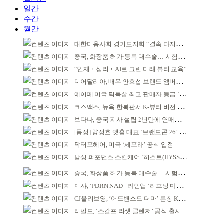
일간
주간
월간
대한미용사회 경기도지회 “결속 다지며 재도약 모색”
중국, 화장품 허가·등록 대수술… 시험자료 공용 허용
“인재‧심리‧AI로 그린 미래 뷰티 교육”
디어달리아, 배우 안효섭 브랜드 앰버서더 발탁
에이페 미국 틱톡샵 최고 판매자 등급 ‘Tier 5’ 달성
코스맥스, 뉴욕 한복판서 K-뷰티 비전 제시
보다나, 중국 지사 설립 2년만에 연매출 120억 돌파
[동정] 양정호 앳홈 대표 ‘브랜드콘 26’ 강연
닥터포헤어, 미국 ‘세포라’ 공식 입점
남성 퍼포먼스 스킨케어 ‘히스트(HYSST)’ 론칭
중국, 화장품 허가·등록 대수술… 시험자료 공용 허용
미샤, ‘PDRN NAD+ 라인업 ‘리프팅 마스크’ 출시
CJ올리브영, ‘어드밴스드 더마’ 론칭 K더마 육성 박차
리필드, ‘스칼프 리셋 클렌저’ 공식 출시