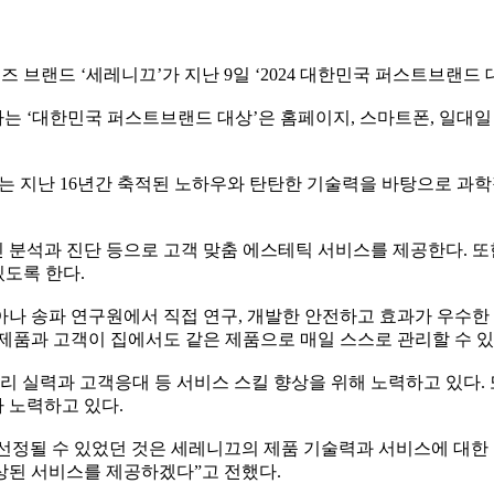
이즈 브랜드
‘
세레니끄
’
가 지난
9
일
‘2024
대한민국 퍼스트브랜드 
하는
‘
대한민국 퍼스트브랜드 대상
’
은 홈페이지
,
스마트폰
,
일대일
는 지난
16
년간 축적된 노하우와 탄탄한 기술력을 바탕으로 과
 분석과 진단 등으로 고객 맞춤 에스테틱 서비스를 제공한다
.
또
있도록 한다
.
아나 송파 연구원에서 직접 연구
,
개발한 안전하고 효과가 우수한
제품과 고객이 집에서도 같은 제품으로 매일 스스로 관리할 수 
 실력과 고객응대 등 서비스 스킬 향상을 위해 노력하고 있다
.
자 노력하고 있다
.
선정될 수 있었던 것은 세레니끄의 제품 기술력과 서비스에 대한
향상된 서비스를 제공하겠다
”
고 전했다
.