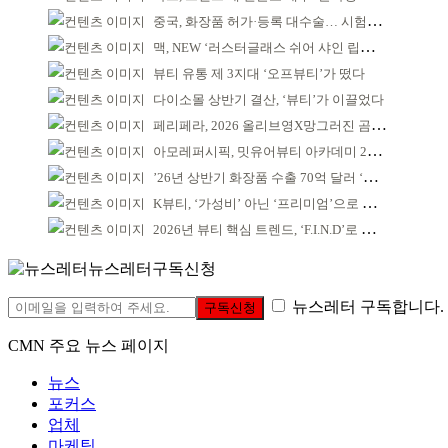
중국, 화장품 허가·등록 대수술… 시험자료 공용 허용
맥, NEW ‘러스터글래스 쉬어 샤인 립스틱’ 출시
뷰티 유통 제 3지대 ‘오프뷰티’가 떴다
다이소몰 상반기 결산, ‘뷰티’가 이끌었다
페리페라, 2026 올리브영X망그러진 곰 콜라보
아모레퍼시픽, 밋유어뷰티 아카데미 2기 발대식
’26년 상반기 화장품 수출 70억 달러 ‘역대 최고’
K뷰티, ‘가성비’ 아닌 ‘프리미엄’으로 승부걸어야
2026년 뷰티 핵심 트렌드, ‘F.I.N.D’로 읽는다
뉴스레터구독신청
뉴스레터 구독합니다.
구독신청
CMN 주요 뉴스 페이지
뉴스
포커스
업체
마케팅