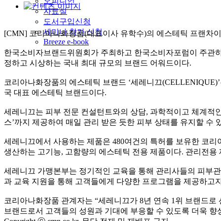
오피니언
자료실
도서구입신청
세미나 참가 신청
[CMN]
코리아나화장품
(
대표이사 유학수
)
의 에스테틱 프랜차
Breeze e-book
한국소비자브랜드위원회가 주최하고 한국소비자포럼이 주관
정하고 시상하는 국내 최대 규모의 브랜드 어워드이다
.
코리아나화장품의 에스테틱 브랜드
‘
세레니끄
(CELLENIQUE)’
국 대표 에스테틱 브랜드이다
.
세레니끄는 피부 전문 컨설턴트와의 상담
,
과학적이고 체계적인
스
’
까지 제공하여 매일 관리 받은 듯한 피부 상태를 유지할 수 
세레니끄에서 사용하는 제품은
480
여건의 특허를 보유한 코리
생산하는 고기능
,
고함량의 에스테틱 전용 제품이다
.
관리전용 
세레니끄 가맹본부는 정기적인 교육을 통해 관리사들의 피부관리
과 교육 지원을 통해 고객들에게 다양한 프로그램을 제공하고
코리아나화장품 관계자는
“
세레니끄가
8
년 연속
1
위 브랜드로 
브랜드로서 고객들의 성원과 기대에 부응할 수 있도록 더욱 