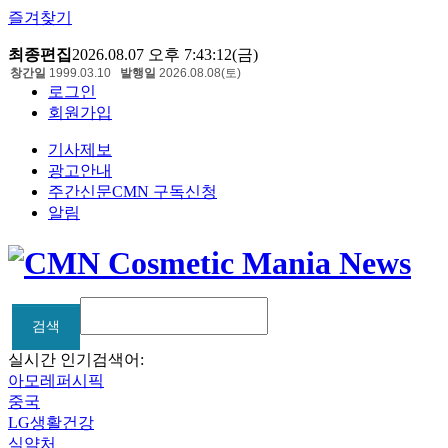
즐겨찾기
최종편집
2026.08.07 오후 7:43:12(금)
창간일
1999.03.10
발행일
2026.08.08(토)
로그인
회원가입
기사제보
광고안내
주간신문CMN 구독신청
알림
검색
검색
실시간 인기검색어:
아모레퍼시픽
중국
LG생활건강
식약처