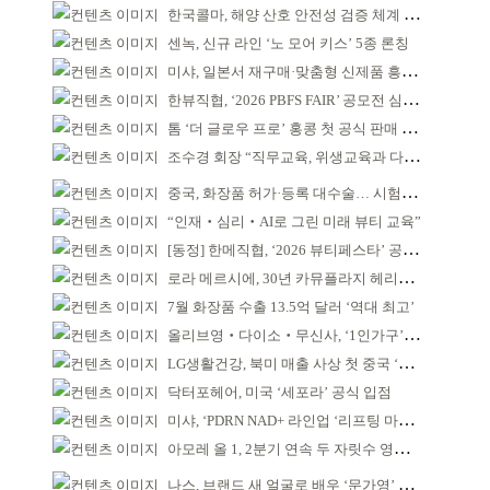
한국콜마, 해양 산호 안전성 검증 체계 구축
센녹, 신규 라인 ‘노 모어 키스’ 5종 론칭
미샤, 일본서 재구매·맞춤형 신제품 흥행 ‘쌍끌이’
한뷰직협, ‘2026 PBFS FAIR’ 공모전 심사 성료
톰 ‘더 글로우 프로’ 홍콩 첫 공식 판매 완판
조수경 회장 “직무교육, 위생교육과 다르다”
중국, 화장품 허가·등록 대수술… 시험자료 공용 허용
“인재‧심리‧AI로 그린 미래 뷰티 교육”
[동정] 한메직협, ‘2026 뷰티페스타’ 공동 주최
로라 메르시에, 30년 카뮤플라지 헤리티지 담아
7월 화장품 수출 13.5억 달러 ‘역대 최고’
올리브영‧다이소‧무신사, ‘1인가구’가 이끈다
LG생활건강, 북미 매출 사상 첫 중국 ‘추월’
닥터포헤어, 미국 ‘세포라’ 공식 입점
미샤, ‘PDRN NAD+ 라인업 ‘리프팅 마스크’ 출시
아모레 올 1, 2분기 연속 두 자릿수 영업이익률 기록
나스, 브랜드 새 얼굴로 배우 ‘문가영’ 발탁