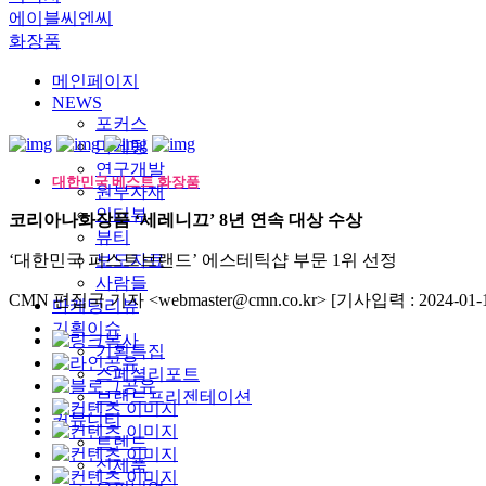
에이블씨엔씨
화장품
메인페이지
NEWS
포커스
마케팅
연구개발
대한민국 베스트 화장품
원부자재
인터뷰
코리아나화장품 ‘세레니끄’ 8년 연속 대상 수상
뷰티
‘대한민국 퍼스트브랜드’ 에스테틱샵 부문 1위 선정
보도자료
사람들
CMN 편집국 기자 <webmaster@cmn.co.kr>
[기사입력 : 2024-01-1
마케팅리뷰
기획이슈
기획특집
스페셜리포트
브랜드프리젠테이션
커뮤니티
트렌드
신제품