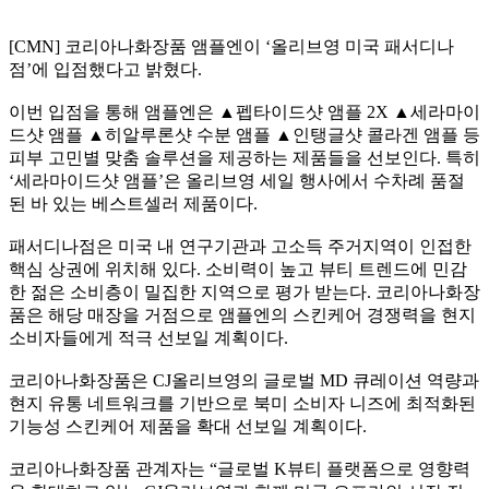
[CMN] 코리아나화장품 앰플엔이 ‘올리브영 미국 패서디나
점’에 입점했다고 밝혔다.
이번 입점을 통해 앰플엔은 ▲펩타이드샷 앰플 2X ▲세라마이
드샷 앰플 ▲히알루론샷 수분 앰플 ▲인탱글샷 콜라겐 앰플 등
피부 고민별 맞춤 솔루션을 제공하는 제품들을 선보인다. 특히
‘세라마이드샷 앰플’은 올리브영 세일 행사에서 수차례 품절
된 바 있는 베스트셀러 제품이다.
패서디나점은 미국 내 연구기관과 고소득 주거지역이 인접한
핵심 상권에 위치해 있다. 소비력이 높고 뷰티 트렌드에 민감
한 젊은 소비층이 밀집한 지역으로 평가 받는다. 코리아나화장
품은 해당 매장을 거점으로 앰플엔의 스킨케어 경쟁력을 현지
소비자들에게 적극 선보일 계획이다.
코리아나화장품은 CJ올리브영의 글로벌 MD 큐레이션 역량과
현지 유통 네트워크를 기반으로 북미 소비자 니즈에 최적화된
기능성 스킨케어 제품을 확대 선보일 계획이다.
코리아나화장품 관계자는 “글로벌 K뷰티 플랫폼으로 영향력