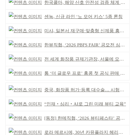
한국콜마, 해양 산호 안전성 검증 체계 구축
센녹, 신규 라인 ‘노 모어 키스’ 5종 론칭
미샤, 일본서 재구매·맞춤형 신제품 흥행 ‘쌍끌이’
한뷰직협, ‘2026 PBFS FAIR’ 공모전 심사 성료
전 세계 화장품 규제기관장, 서울에 모인다
톰 ‘더 글로우 프로’ 홍콩 첫 공식 판매 완판
중국, 화장품 허가·등록 대수술… 시험자료 공용 허용
“인재‧심리‧AI로 그린 미래 뷰티 교육”
[동정] 한메직협, ‘2026 뷰티페스타’ 공동 주최
로라 메르시에, 30년 카뮤플라지 헤리티지 담아