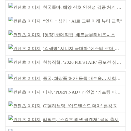
한국콜마, 해양 산호 안전성 검증 체계 구축
“인재‧심리‧AI로 그린 미래 뷰티 교육”
[동정] 한메직협, 베트남뷰티비즈니스협회와 MOU
‘갈색병’ 시너지 극대화 ‘에스티 로더 스킨부스터’ 출시
한뷰직협, ‘2026 PBFS FAIR’ 공모전 심사 성료
중국, 화장품 허가·등록 대수술… 시험자료 공용 허용
미샤, ‘PDRN NAD+ 라인업 ‘리프팅 마스크’ 출시
CJ올리브영, ‘어드밴스드 더마’ 론칭 K더마 육성 박차
리필드, ‘스칼프 리셋 클렌저’ 공식 출시