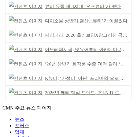
뷰티 유통 제 3지대 ‘오프뷰티’가 떴다
다이소몰 상반기 결산, ‘뷰티’가 이끌었다
페리페라, 2026 올리브영X망그러진 곰 콜라보
아모레퍼시픽, 밋유어뷰티 아카데미 2기 발대식
’26년 상반기 화장품 수출 70억 달러 ‘역대 최고’
K뷰티, ‘가성비’ 아닌 ‘프리미엄’으로 승부걸어야
2026년 뷰티 핵심 트렌드, ‘F.I.N.D’로 읽는다
CMN 주요 뉴스 페이지
뉴스
포커스
업체