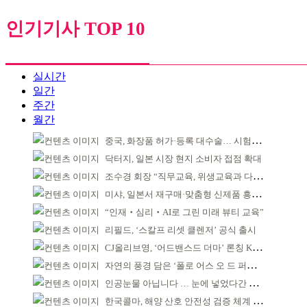
인기기사 TOP 10
실시간
일간
주간
월간
중국, 화장품 허가·등록 대수술… 시험자료 공용 허용
닥터지, 일본 시장 현지 소비자 접점 확대
조수경 회장 “직무교육, 위생교육과 다르다”
미샤, 일본서 재구매·맞춤형 신제품 흥행 ‘쌍끌이’
“인재‧심리‧AI로 그린 미래 뷰티 교육”
리필드, ‘스칼프 리셋 클렌저’ 공식 출시
CJ올리브영, ‘어드밴스드 더마’ 론칭 K더마 육성 박차
자연의 풍경 담은 ‘폴로 어스 오 드 퍼퓸’ 4종 출시
인공눈물 아닙니다 … 눈에 넣었다간 각막 손상
한국콜마, 해양 산호 안전성 검증 체계 구축