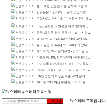
젤리 제형·안묻립 기술 앞세워 여름 메이크업 시장 공략
인공눈물 아닙니다 … 눈에 넣었다간 각막 손상
동화약품, ‘후시다인’ 피부장벽 관리 초점 ‘리브랜딩’
나스, 브랜드 새 얼굴로 배우 ‘문가영’ 발탁
중국, 화장품 허가·등록 대수술… 시험자료 공용 허용
맥, NEW ‘러스터글래스 쉬어 샤인 립스틱’ 출시
뷰티 유통 제 3지대 ‘오프뷰티’가 떴다
페리페라, 2026 올리브영X망그러진 곰 콜라보
아모레퍼시픽, 밋유어뷰티 아카데미 2기 발대식
다이소몰 상반기 결산, ‘뷰티’가 이끌었다
K뷰티, ‘가성비’ 아닌 ‘프리미엄’으로 승부걸어야
’26년 상반기 화장품 수출 70억 달러 ‘역대 최고’
2026년 뷰티 핵심 트렌드, ‘F.I.N.D’로 읽는다
뉴스레터구독신청
뉴스레터 구독합니다.
구독신청