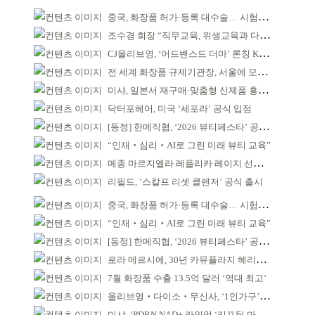
중국, 화장품 허가·등록 대수술… 시험자료 공용 허용
조수경 회장 “직무교육, 위생교육과 다르다”
CJ올리브영, ‘어드밴스드 더마’ 론칭 K더마 육성 박차
전 세계 화장품 규제기관장, 서울에 모인다
미샤, 일본서 재구매·맞춤형 신제품 흥행 ‘쌍끌이’
닥터포헤어, 미국 ‘세포라’ 공식 입점
[동정] 한메직협, ‘2026 뷰티페스타’ 공동 주최
“인재‧심리‧AI로 그린 미래 뷰티 교육”
메종 마르지엘라 레플리카 레이지 선데이 모닝 디퓨저
리필드, ‘스칼프 리셋 클렌저’ 공식 출시
중국, 화장품 허가·등록 대수술… 시험자료 공용 허용
“인재‧심리‧AI로 그린 미래 뷰티 교육”
[동정] 한메직협, ‘2026 뷰티페스타’ 공동 주최
로라 메르시에, 30년 카뮤플라지 헤리티지 담아
7월 화장품 수출 13.5억 달러 ‘역대 최고’
올리브영‧다이소‧무신사, ‘1인가구’가 이끈다
미샤, ‘PDRN NAD+ 라인업 ‘리프팅 마스크’ 출시