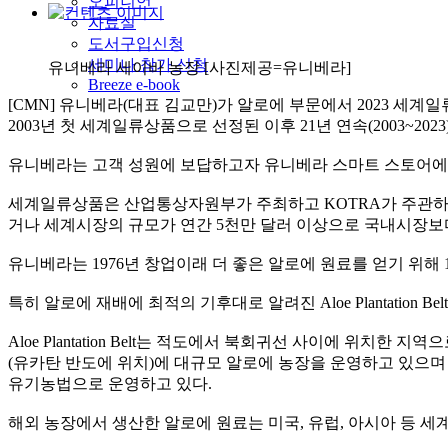
오피니언
자료실
도서구입신청
세미나 참가 신청
유니베라 세이바 농장 [사진제공=유니베라]
Breeze e-book
[CMN] 유니베라
(
대표 김교만
)
가 알로에 부문에서
2023
세계일
2003
년 첫 세계일류상품으로 선정된 이후
21
년 연속
(2003~2023
유니베라는 고객 성원에 보답하고자 유니베라 스마트 스토어에
세계일류상품은 산업통상자원부가 주최하고
KOTRA
가 주관
거나 세계시장의 규모가 연간
5
천만 달러 이상으로 국내시장
유니베라는
1976
년 창업이래 더 좋은 알로에 원료를 얻기 위해
특히 알로에 재배에 최적의 기후대로 알려진
Aloe Plantation Bel
Aloe Plantation Belt
는 적도에서 북회귀선 사이에 위치한 지역으
(
유카탄 반도에 위치
)
에 대규모 알로에 농장을 운영하고 있으며
유기농법으로 운영하고 있다
.
해외 농장에서 생산한 알로에 원료는 미국
,
유럽
,
아시아 등 세