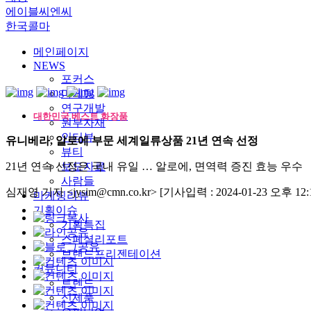
에이블씨엔씨
한국콜마
메인페이지
NEWS
포커스
마케팅
연구개발
대한민국 베스트 화장품
원부자재
인터뷰
유니베라, 알로에 부문 세계일류상품 21년 연속 선정
뷰티
21년 연속 선정은 국내 유일 … 알로에, 면역력 증진 효능 우수
보도자료
사람들
심재영 기자 <jysim@cmn.co.kr>
[기사입력 : 2024-01-23 오후 12:1
마케팅리뷰
기획이슈
기획특집
스페셜리포트
브랜드프리젠테이션
커뮤니티
트렌드
신제품