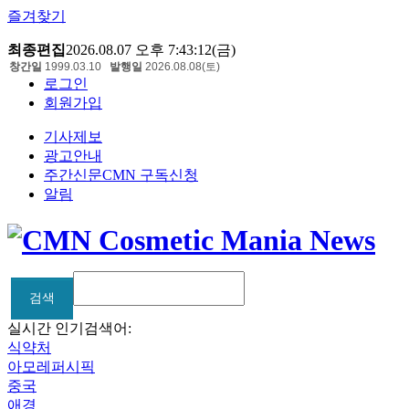
즐겨찾기
최종편집
2026.08.07 오후 7:43:12(금)
창간일
1999.03.10
발행일
2026.08.08(토)
로그인
회원가입
기사제보
광고안내
주간신문CMN 구독신청
알림
검색
검색
실시간 인기검색어:
식약처
아모레퍼시픽
중국
애경