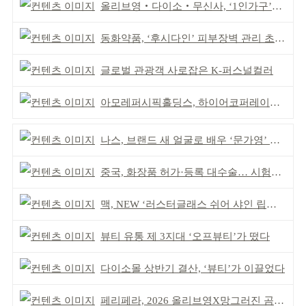
올리브영‧다이소‧무신사, ‘1인가구’가 이끈다
동화약품, ‘후시다인’ 피부장벽 관리 초점 ‘리브랜딩’
글로벌 관광객 사로잡은 K-퍼스널컬러
아모레퍼시픽홀딩스, 하이어코퍼레이션과 투자계약
나스, 브랜드 새 얼굴로 배우 ‘문가영’ 발탁
중국, 화장품 허가·등록 대수술… 시험자료 공용 허용
맥, NEW ‘러스터글래스 쉬어 샤인 립스틱’ 출시
뷰티 유통 제 3지대 ‘오프뷰티’가 떴다
다이소몰 상반기 결산, ‘뷰티’가 이끌었다
페리페라, 2026 올리브영X망그러진 곰 콜라보