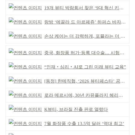
19개 뷰티 박람회서 찾은 ‘9대 혁신 키워드’
랑방 ‘에끌라 드 아르페쥬’ 하퍼스 바자 화보 공개
손상 케어는 더 강력하게, 포뮬라는 더 산뜻하게!
중국, 화장품 허가·등록 대수술… 시험자료 공용 허용
“인재‧심리‧AI로 그린 미래 뷰티 교육”
[동정] 한메직협, ‘2026 뷰티페스타’ 공동 주최
로라 메르시에, 30년 카뮤플라지 헤리티지 담아
K뷰티, 브라질 진출 판로 열렸다
7월 화장품 수출 13.5억 달러 ‘역대 최고’