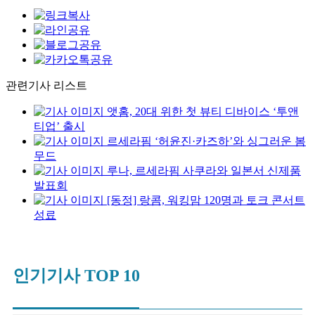
관련기사 리스트
앳홈, 20대 위한 첫 뷰티 디바이스 ‘투앤
티업’ 출시
르세라핌 ‘허윤진·카즈하’와 싱그러운 봄
무드
루나, 르세라핌 사쿠라와 일본서 신제품
발표회
[동정] 랑콤, 워킹맘 120명과 토크 콘서트
성료
인기기사 TOP 10