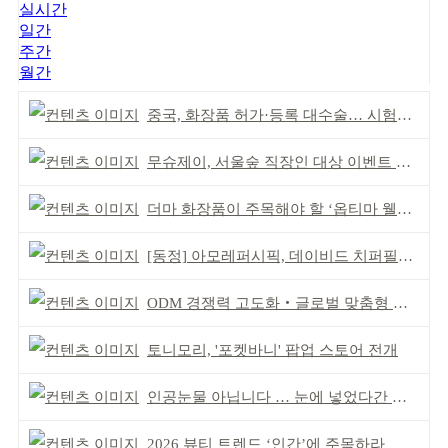
실시간
일간
주간
월간
중국, 화장품 허가·등록 대수술… 시험자료 공용 허용
무슈제이, 서울숲 직장인 대상 이벤트 개최
더마 화장품이 주목해야 할 ‘옵티마 웰니스 뮤지엄 약국’
[동정] 아모레퍼시픽, 데이비드 치퍼필드 초청 강연
ODM 경쟁력 고도화‧글로벌 맞춤형 제조 역량 강화
토니모리, '포켓바니' 팝업 스토어 전개
인공눈물 아닙니다 … 눈에 넣었다간 각막 손상
2026 뷰티 트렌드 ‘인간’에 주목하라