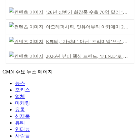
’26년 상반기 화장품 수출 70억 달러 ‘역대 최고’
아모레퍼시픽, 밋유어뷰티 아카데미 2기 발대식
K뷰티, ‘가성비’ 아닌 ‘프리미엄’으로 승부걸어야
2026년 뷰티 핵심 트렌드, ‘F.I.N.D’로 읽는다
CMN 주요 뉴스 페이지
뉴스
포커스
업체
마케팅
유통
신제품
뷰티
인터뷰
사람들