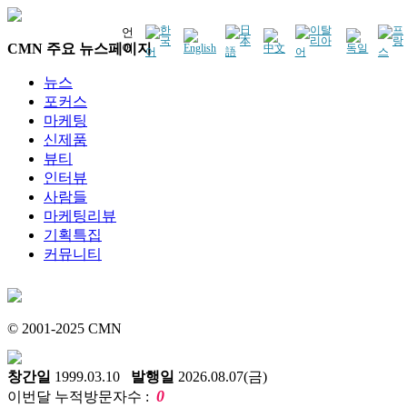
언
CMN 주요 뉴스페이지
어
뉴스
포커스
마케팅
신제품
뷰티
인터뷰
사람들
마케팅리뷰
기획특집
커뮤니티
© 2001-2025 CMN
창간일
1999.03.10
발행일
2026.08.07(금)
0
이번달 누적방문자수 :