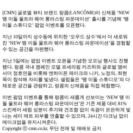
[CMN]
글로벌 뷰티 브랜드 랑콤
(LANCÔME)
이 신제품
‘NEW
뗑 이돌 울트라 웨어 롱라스팅 파운데이션
’
출시를 기념해
‘
뗑
이돌 스튜디오
’
팝업 이벤트를 오픈했다
.
지난
10
일까지 성수동에 위치한
‘
오우드 성수
’
에서 더 새로워
진
‘NEW
뗑 이돌 울트라 웨어 롱라스팅 파운데이션
’
을 경험할
수 있는 공간을 마련했다
.
지난
5
일에는 팝업 이벤트 오픈을 기념한 오프닝 행사도 진행
됐다
.
랑콤 국내 캠페인 모델 르세라핌 카즈하와 글로벌 앰버
서더 정호연을 비롯해 엔하이픈 제이크와 니키
,
노정의
,
최현
욱이 참석해 자리를 빛냈다
.
셀럽들은
‘
뗑 이돌 스튜디오
’
의 다
채로운 공간을 관람하고
,
랑콤의 신제품을 직접 체험했다
.
이번 팝업 이벤트를 통해 랑콤이 새롭게 선보이는
‘NEW
뗑 이
돌 울트라 웨어 롱라스팅 파운데이션
’
은 기존 제품 대비
81%
스킨케어 세럼 성분이 추가돼 건조함 없이 속광이 은은하게 빛
나는 세미 매트 피부를 연출할 수 있으며
, 24
시간
다크닝 없이
메이크업을 유지시켜준다
.
Copyright ⓒ cmn.co.kr, 무단 전재 및 재배포 금지