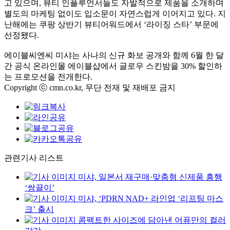
고 있으며
,
뷰티 인플루언서들도 자발적으로 제품을 소개하며
별도의 마케팅 없이도 입소문이 자연스럽게 이어지고 있다
.
지
난해에는 쿠팡 상반기 뷰티어워드에서
‘
라이징 스타
’
부문에
선정됐다
.
에이블씨엔씨 미샤는 사나의 신규 화보 공개와 함께
6
월 한 달
간 공식 온라인몰 에이블샵에서 글로우 스킨밤을
30%
할인하
는 프로모션을 전개한다
.
Copyright ⓒ cmn.co.kr, 무단 전재 및 재배포 금지
관련기사 리스트
미샤, 일본서 재구매·맞춤형 신제품 흥행
‘쌍끌이’
미샤, ‘PDRN NAD+ 라인업 ‘리프팅 마스
크’ 출시
콤팩트한 사이즈에 담아낸 어퓨만의 컬러