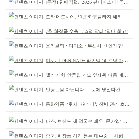
[동정] 한메직협, ‘2026 뷰티페스타’ 공동 주최
로라 메르시에, 30년 카뮤플라지 헤리티지 담아
7월 화장품 수출 13.5억 달러 ‘역대 최고’
올리브영‧다이소‧무신사, ‘1인가구’가 이끈다
미샤, ‘PDRN NAD+ 라인업 ‘리프팅 마스크’ 출시
젤리 제형·안묻립 기술 앞세워 여름 메이크업 시장 공략
인공눈물 아닙니다 … 눈에 넣었다간 각막 손상
동화약품, ‘후시다인’ 피부장벽 관리 초점 ‘리브랜딩’
나스, 브랜드 새 얼굴로 배우 ‘문가영’ 발탁
중국, 화장품 허가·등록 대수술… 시험자료 공용 허용