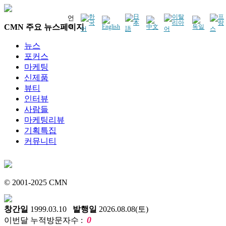
언
CMN 주요 뉴스페이지
어
뉴스
포커스
마케팅
신제품
뷰티
인터뷰
사람들
마케팅리뷰
기획특집
커뮤니티
© 2001-2025 CMN
창간일
1999.03.10
발행일
2026.08.08(토)
0
이번달 누적방문자수 :