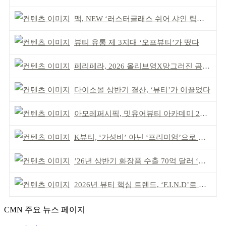
맥, NEW ‘러스터글래스 쉬어 샤인 립스틱’ 출시
뷰티 유통 제 3지대 ‘오프뷰티’가 떴다
페리페라, 2026 올리브영X망그러진 곰 콜라보
다이소몰 상반기 결산, ‘뷰티’가 이끌었다
아모레퍼시픽, 밋유어뷰티 아카데미 2기 발대식
K뷰티, ‘가성비’ 아닌 ‘프리미엄’으로 승부걸어야
’26년 상반기 화장품 수출 70억 달러 ‘역대 최고’
2026년 뷰티 핵심 트렌드, ‘F.I.N.D’로 읽는다
CMN 주요 뉴스 페이지