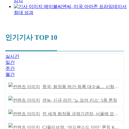
감각
에이블씨엔씨, 미국 아마존 프라임데이서
최대 성과
인기기사 TOP 10
실시간
일간
주간
월간
중국, 화장품 허가·등록 대수술… 시험자료 공용 허용
센녹, 신규 라인 ‘노 모어 키스’ 5종 론칭
전 세계 화장품 규제기관장, 서울에 모인다
CJ올리브영, ‘어드밴스드 더마’ 론칭 K더마 육성 박차