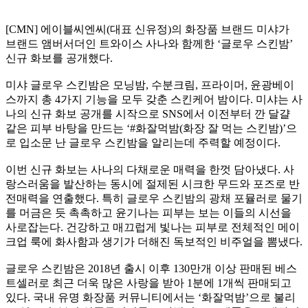
[CMN]
에이블씨엔씨
(
대표 신유정
)
의 화장품 브랜드 미샤가
브랜드 앰버서더인 트와이스 사나와 함께한
‘
글로우 스킨밤
’
신규 화보를 공개했다
.
미샤 글로우 스킨밤은 모닝밤
,
수분크림
,
프라이머
,
윤광베이
스까지 총
4
가지 기능을 모두 갖춘 스킨케어 밤이다
.
미샤는 사
나의 신규 화보 공개를 시작으로
SNS
에서 이전부터 깐 달걀
같은 피부 바탕을 만드는
‘#
화잘먹밤
(
화장 잘 먹는 스킨밤
)’
으
로 입소문 난 글로우 스킨밤을 알리는데 주력할 예정이다
.
이번 신규 화보는 사나의 다채로운 매력을 한껏 담아냈다
.
사
랑스러움을 발산하는 동시에 절제된 시크한 무드와 포즈로 반
전매력을 연출했다
.
특히 글로우 스킨밤의 광채 포뮬러로 물기
를 머금은 듯 촉촉하고 윤기나는 피부는 보는 이들의 시선을
사로잡는다
.
건강하고 매끄럽게 빛나는 피부로 전체적인 메이
크업 룩에 화사함과 생기가 더해진 독보적인 비주얼을 뽐냈다
.
글로우 스킨밤은
2018
년 출시 이후
130
만개 이상 판매된 베스
트셀러로 최근 더욱 많은 사랑을 받아
1
분에
1
개씩 판매되고
있다
.
국내 유명 화장품 커뮤니티에서는
‘
화잘먹밤
’
으로 불리