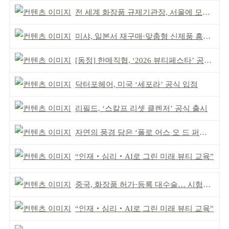
전 세계 화장품 규제기관장, 서울에 모인다
미샤, 일본서 재구매·맞춤형 신제품 흥행 ‘쌍끌이’
[동정] 한메직협, ‘2026 뷰티페스타’ 공동 주최
닥터포헤어, 미국 ‘세포라’ 공식 입점
리필드, ‘스칼프 리셋 클렌저’ 공식 출시
자연의 풍경 담은 ‘폴로 어스 오 드 퍼퓸’ 4종 출시
“인재‧심리‧AI로 그린 미래 뷰티 교육”
중국, 화장품 허가·등록 대수술… 시험자료 공용 허용
“인재‧심리‧AI로 그린 미래 뷰티 교육”