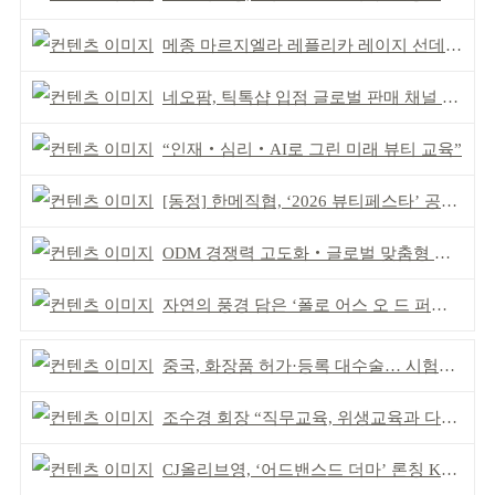
메종 마르지엘라 레플리카 레이지 선데이 모닝 디퓨저
네오팜, 틱톡샵 입점 글로벌 판매 채널 다각화
“인재‧심리‧AI로 그린 미래 뷰티 교육”
[동정] 한메직협, ‘2026 뷰티페스타’ 공동 주최
ODM 경쟁력 고도화‧글로벌 맞춤형 제조 역량 강화
자연의 풍경 담은 ‘폴로 어스 오 드 퍼퓸’ 4종 출시
중국, 화장품 허가·등록 대수술… 시험자료 공용 허용
조수경 회장 “직무교육, 위생교육과 다르다”
CJ올리브영, ‘어드밴스드 더마’ 론칭 K더마 육성 박차