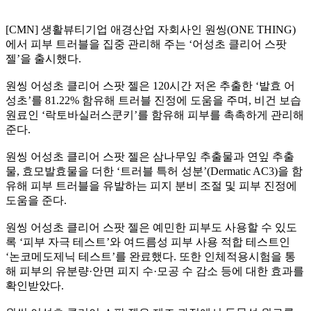
[CMN]
생활뷰티기업 애경산업 자회사인 원씽
(ONE THING)
에서 피부 트러블을 집중 관리해 주는
‘
어성초 클리어 스팟
젤
’
을 출시했다
.
원씽 어성초 클리어 스팟 젤은
120
시간 저온 추출한
‘
발효 어
성초
’
를
81.22%
함유해 트러블 진정에 도움을 주며
,
비건 보습
원료인
‘
락토바실러스쿤키
’
를 함유해 피부를 촉촉하게 관리해
준다
.
원씽 어성초 클리어 스팟 젤은 삼나무잎 추출물과 연잎 추출
물
,
효모발효물을 더한
‘
트러블 특허 성분
’(Dermatic AC3)
을 함
유해 피부 트러블을 유발하는 피지 분비 조절 및 피부 진정에
도움을 준다
.
원씽 어성초 클리어 스팟 젤은 예민한 피부도 사용할 수 있도
록
‘
피부 자극 테스트
’
와 여드름성 피부 사용 적합 테스트인
‘
논코메도제닉 테스트
’
를 완료했다
.
또한 인체적용시험을 통
해 피부의 유분량
·
안면 피지 수
·
모공 수 감소 등에 대한 효과를
확인받았다
.