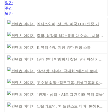
일간
주간
월간
엑시스와이, 선크림 미국 OTC 인증 기념 이벤트
중국, 화장품 허가·등록 대수술… 시험자료 공용 허용
K-뷰티 산업 지원 위한 현장 소통
19개 뷰티 박람회서 찾은 ‘9대 혁신 키워드’
‘갈색병’ 시너지 극대화 ‘에스티 로더 스킨부스터’ 출시
조수경 회장 “직무교육, 위생교육과 다르다”
“인재‧심리‧AI로 그린 미래 뷰티 교육”
CJ올리브영, ‘어드밴스드 더마’ 론칭 K더마 육성 박차