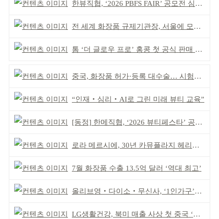
한뷰직협, ‘2026 PBFS FAIR’ 공모전 심사 성료
전 세계 화장품 규제기관장, 서울에 모인다
톰 ‘더 글로우 프로’ 홍콩 첫 공식 판매 완판
중국, 화장품 허가·등록 대수술… 시험자료 공용 허용
“인재‧심리‧AI로 그린 미래 뷰티 교육”
[동정] 한메직협, ‘2026 뷰티페스타’ 공동 주최
로라 메르시에, 30년 카뮤플라지 헤리티지 담아
7월 화장품 수출 13.5억 달러 ‘역대 최고’
올리브영‧다이소‧무신사, ‘1인가구’가 이끈다
LG생활건강, 북미 매출 사상 첫 중국 ‘추월’