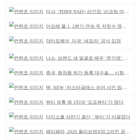
미샤, ‘PDRN NAD+ 라인업 ‘리프팅 마스크’ 출시
아모레 올 1, 2분기 연속 두 자릿수 영업이익률 기록
닥터포헤어, 미국 ‘세포라’ 공식 입점
나스, 브랜드 새 얼굴로 배우 ‘문가영’ 발탁
중국, 화장품 허가·등록 대수술… 시험자료 공용 허용
맥, NEW ‘러스터글래스 쉬어 샤인 립스틱’ 출시
뷰티 유통 제 3지대 ‘오프뷰티’가 떴다
다이소몰 상반기 결산, ‘뷰티’가 이끌었다
페리페라, 2026 올리브영X망그러진 곰 콜라보