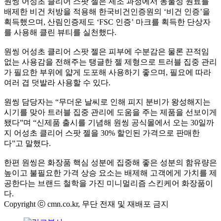
원씽 어성초 클리어 스팟 젤은 제조 과정에서 동물성 원료를
배제한 비건 처방을 적용해 한국비건인증원의
‘
비건 인증
’
을
획득했으며
,
산림인증제도
‘FSC
인증
’
마크를 획득한 단상자
를 사용해 클린 뷰티를 실천했다
.
원씽 어성초 클리어 스팟 젤은 피부에 수분감은 물론 끈적임
없는 사용감을 전해주는 탱글한 젤 제형으로 트러블 집중 관리
가 필요한 부위에 얇게 도포해 사용하기 좋으며
,
필요에 따라
여러 겹 덧발라 사용할 수 있다
.
원씽 담당자는
“
무더운 날씨로 인해 피지 분비가 왕성해지는
시기를 맞아 트러블 집중 관리에 도움을 주는 제품을 선보이게
됐다
”
며
“
신제품 출시를 기념해 원씽 공식몰에서 오는
30
일까
지 어성초 클리어 스팟 젤을
30%
할인된 가격으로 판매한
다
”
고 말했다
.
한편 원씽은 화장품 핵심 성분에 집중해 좋은 성분의 함유량은
높이고 불필요한 가격 상승 요소는 배제해 고객에게 가치를 제
공한다는 브랜드 철학을 가진 미니멀리즘 스킨케어 화장품이
다
.
Copyright ⓒ cmn.co.kr, 무단 전재 및 재배포 금지