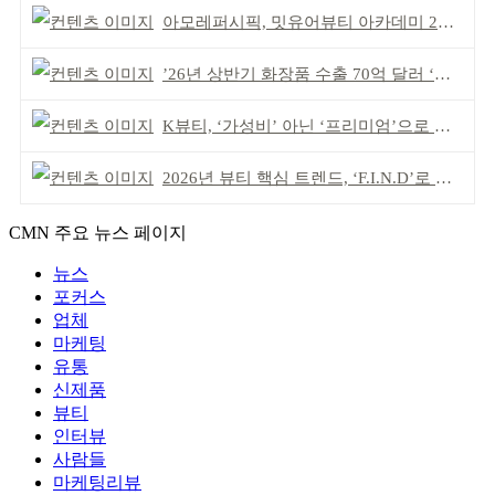
아모레퍼시픽, 밋유어뷰티 아카데미 2기 발대식
’26년 상반기 화장품 수출 70억 달러 ‘역대 최고’
K뷰티, ‘가성비’ 아닌 ‘프리미엄’으로 승부걸어야
2026년 뷰티 핵심 트렌드, ‘F.I.N.D’로 읽는다
CMN 주요 뉴스 페이지
뉴스
포커스
업체
마케팅
유통
신제품
뷰티
인터뷰
사람들
마케팅리뷰