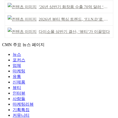
’26년 상반기 화장품 수출 70억 달러 ‘역대 최고’
2026년 뷰티 핵심 트렌드, ‘F.I.N.D’로 읽는다
다이소몰 상반기 결산, ‘뷰티’가 이끌었다
CMN 주요 뉴스 페이지
뉴스
포커스
업체
마케팅
유통
신제품
뷰티
인터뷰
사람들
마케팅리뷰
기획특집
커뮤니티