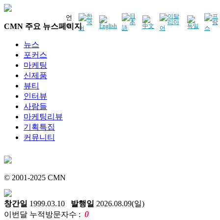
언
CMN 주요 뉴스페이지
어
뉴스
포커스
마케팅
신제품
뷰티
인터뷰
사람들
마케팅리뷰
기획특집
커뮤니티
© 2001-2025 CMN
창간일
1999.03.10
발행일
2026.08.09(일)
0
이번달 누적방문자수 :