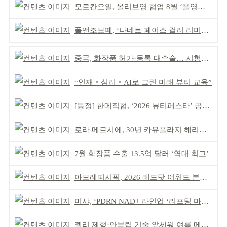
모로칸오일, 올리브영 협업 8월 ‘올영픽’ 선정
폴앤조보떼, ‘나네트 페이스 컬러 리미티드’ 출시
중국, 화장품 허가·등록 대수술… 시험자료 공용 허용
“인재‧심리‧AI로 그린 미래 뷰티 교육”
[동정] 한메직협, ‘2026 뷰티페스타’ 공동 주최
로라 메르시에, 30년 카뮤플라지 헤리티지 담아
7월 화장품 수출 13.5억 달러 ‘역대 최고’
아모레퍼시픽, 2026 레드닷 어워드 본상 2개 수상
미샤, ‘PDRN NAD+ 라인업 ‘리프팅 마스크’ 출시
젤리 제형·안묻립 기술 앞세워 여름 메이크업 시장 공략