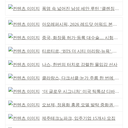
폭염 속 넓어진 남성 세안 루틴 ‘클렌징’ 거래액 급증
아모레퍼시픽, 2026 레드닷 어워드 본상 2개 수상
중국, 화장품 허가·등록 대수술… 시험자료 공용 허용
티르티르, ‘BTS 더 시티 아리랑-뉴욕’ 참여
나스, 한번의 터치로 강렬한 몰입감 선사
클라랑스, 다크서클·눈가 주름 한 번에 더블 케어
‘더 글로우 시그니처’ 미국 틱톡샵 디바이스 부문 1위
오브제, 정용화 홍콩 모델 발탁 중화권 공략 강화
제주테크노파크, 입주기업 15개사 모집