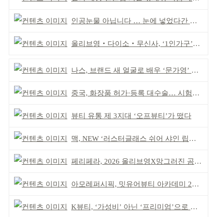
인공눈물 아닙니다 … 눈에 넣었다간 각막 손상
올리브영‧다이소‧무신사, ‘1인가구’가 이끈다
나스, 브랜드 새 얼굴로 배우 ‘문가영’ 발탁
중국, 화장품 허가·등록 대수술… 시험자료 공용 허용
뷰티 유통 제 3지대 ‘오프뷰티’가 떴다
맥, NEW ‘러스터글래스 쉬어 샤인 립스틱’ 출시
페리페라, 2026 올리브영X망그러진 곰 콜라보
아모레퍼시픽, 밋유어뷰티 아카데미 2기 발대식
K뷰티, ‘가성비’ 아닌 ‘프리미엄’으로 승부걸어야