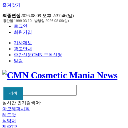
즐겨찾기
최종편집
2026.08.09 오후 2:37:46(일)
창간일
1999.03.10
발행일
2026.08.09(일)
로그인
회원가입
기사제보
광고안내
주간신문CMN 구독신청
알림
검색
검색
실시간 인기검색어:
아모레퍼시픽
레드닷
식약처
제주TP