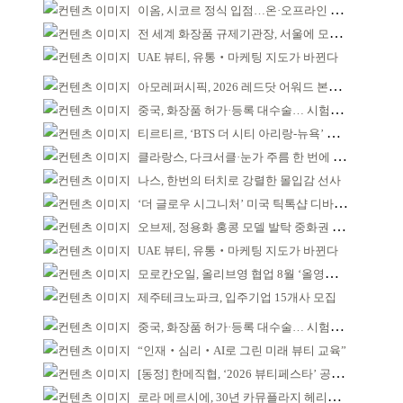
이옴, 시코르 정식 입점…온·오프라인 유통망 확대
전 세계 화장품 규제기관장, 서울에 모인다
UAE 뷰티, 유통‧마케팅 지도가 바뀐다
아모레퍼시픽, 2026 레드닷 어워드 본상 2개 수상
중국, 화장품 허가·등록 대수술… 시험자료 공용 허용
티르티르, ‘BTS 더 시티 아리랑-뉴욕’ 참여
클라랑스, 다크서클·눈가 주름 한 번에 더블 케어
나스, 한번의 터치로 강렬한 몰입감 선사
‘더 글로우 시그니처’ 미국 틱톡샵 디바이스 부문 1위
오브제, 정용화 홍콩 모델 발탁 중화권 공략 강화
UAE 뷰티, 유통‧마케팅 지도가 바뀐다
모로칸오일, 올리브영 협업 8월 ‘올영픽’ 선정
제주테크노파크, 입주기업 15개사 모집
중국, 화장품 허가·등록 대수술… 시험자료 공용 허용
“인재‧심리‧AI로 그린 미래 뷰티 교육”
[동정] 한메직협, ‘2026 뷰티페스타’ 공동 주최
로라 메르시에, 30년 카뮤플라지 헤리티지 담아