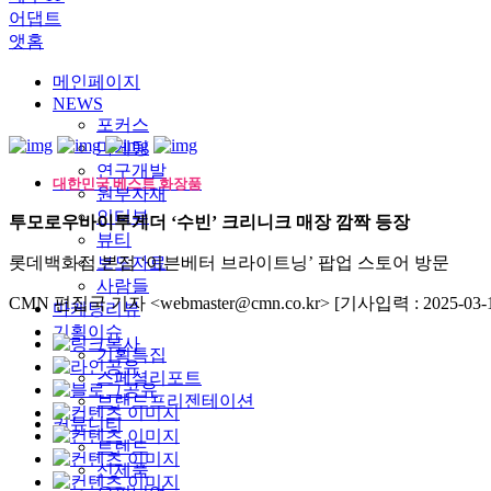
어댑트
앳홈
메인페이지
NEWS
포커스
마케팅
연구개발
대한민국 베스트 화장품
원부자재
인터뷰
투모로우바이투게더 ‘수빈’ 크리니크 매장 깜짝 등장
뷰티
롯데백화점 본점 ‘이븐베터 브라이트닝’ 팝업 스토어 방문
보도자료
사람들
CMN 편집국 기자 <webmaster@cmn.co.kr>
[기사입력 : 2025-03-1
마케팅리뷰
기획이슈
기획특집
스페셜리포트
브랜드프리젠테이션
커뮤니티
트렌드
신제품