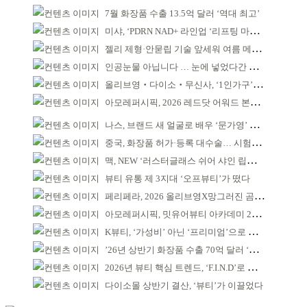
7월 화장품 수출 13.5억 달러 ‘역대 최고’
미샤, ‘PDRN NAD+ 라인업 ‘리프팅 마스크’ 출시
젤리 제형·안묻립 기술 앞세워 여름 메이크업 시장 공략
인공눈물 아닙니다 … 눈에 넣었다간 각막 손상
올리브영‧다이소‧무신사, ‘1인가구’가 이끈다
아모레퍼시픽, 2026 레드닷 어워드 본상 2개 수상
나스, 브랜드 새 얼굴로 배우 ‘문가영’ 발탁
중국, 화장품 허가·등록 대수술… 시험자료 공용 허용
맥, NEW ‘러스터글래스 쉬어 샤인 립스틱’ 출시
뷰티 유통 제 3지대 ‘오프뷰티’가 떴다
페리페라, 2026 올리브영X망그러진 곰 콜라보
아모레퍼시픽, 밋유어뷰티 아카데미 2기 발대식
K뷰티, ‘가성비’ 아닌 ‘프리미엄’으로 승부걸어야
’26년 상반기 화장품 수출 70억 달러 ‘역대 최고’
2026년 뷰티 핵심 트렌드, ‘F.I.N.D’로 읽는다
다이소몰 상반기 결산, ‘뷰티’가 이끌었다