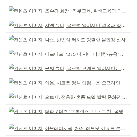
조수경 회장 “직무교육, 위생교육과 다르다”
샤넬 뷰티, 글로벌 앰버서더 정국과 향수 캠페인 공개
나스, 한번의 터치로 강렬한 몰입감 선사
티르티르, ‘BTS 더 시티 아리랑-뉴욕’ 참여
구찌 뷰티, 글로벌 브랜드 앰버서더에 뉴진스 하니
이옴, 시코르 정식 입점…온·오프라인 유통망 확대
오브제, 정용화 홍콩 모델 발탁 중화권 공략 강화
더파운더즈 ‘프롬랩스’ 브랜드 첫 ‘올영픽’ 선정
아모레퍼시픽, 2026 레드닷 어워드 본상 2개 수상