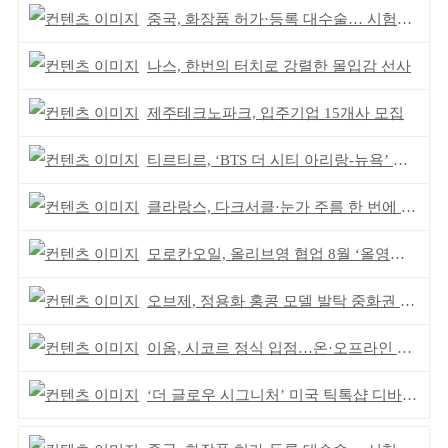
중국, 화장품 허가·등록 대수술… 시험자료 공용 허용
나스, 한번의 터치로 강렬한 몰입감 선사
제주테크노파크, 입주기업 15개사 모집
티르티르, ‘BTS 더 시티 아리랑-뉴욕’ 참여
클라랑스, 다크서클·눈가 주름 한 번에 더블 케어
모로칸오일, 올리브영 협업 8월 ‘올영픽’ 선정
오브제, 정용화 홍콩 모델 발탁 중화권 공략 강화
이옴, 시코르 정식 입점…온·오프라인 유통망 확대
‘더 글로우 시그니처’ 미국 틱톡샵 디바이스 부문 1위