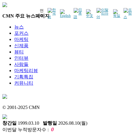
언
CMN 주요 뉴스페이지
어
뉴스
포커스
마케팅
신제품
뷰티
인터뷰
사람들
마케팅리뷰
기획특집
커뮤니티
© 2001-2025 CMN
창간일
1999.03.10
발행일
2026.08.10(월)
0
이번달 누적방문자수 :