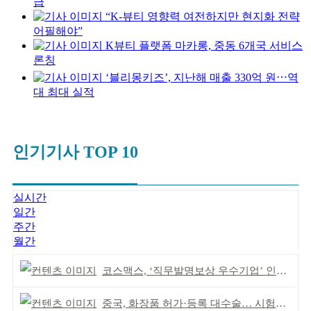
급
“K-뷰티 영향력 여전하지만 현지화 전략
어필해야”
K뷰티 플랫폼 마카롱, 중동 6개국 서비스
론칭
‘블리몽키즈’, 지난해 매출 330억 원⋯역
대 최대 실적
인기기사 TOP 10
실시간
일간
주간
월간
코스맥스, ‘직무발명보상 우수기업’ 인증 획득 IP 경영 강화
중국, 화장품 허가·등록 대수술… 시험자료 공용 허용