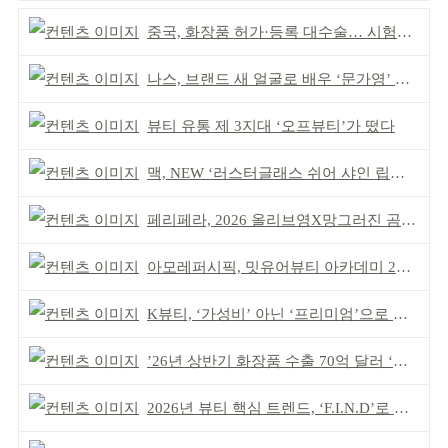
중국, 화장품 허가·등록 대수술… 시험자료 공용 허용
나스, 브랜드 새 얼굴로 배우 ‘문가영’ 발탁
뷰티 유통 제 3지대 ‘오프뷰티’가 떴다
맥, NEW ‘러스터글래스 쉬어 샤인 립스틱’ 출시
페리페라, 2026 올리브영X망그러진 곰 콜라보
아모레퍼시픽, 밋유어뷰티 아카데미 2기 발대식
K뷰티, ‘가성비’ 아닌 ‘프리미엄’으로 승부걸어야
’26년 상반기 화장품 수출 70억 달러 ‘역대 최고’
2026년 뷰티 핵심 트렌드, ‘F.I.N.D’로 읽는다