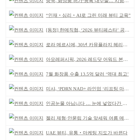
중국, 화장품 허가·등록 대수술… 시험자료 공용 허용
“인재‧심리‧AI로 그린 미래 뷰티 교육”
[동정] 한메직협, ‘2026 뷰티페스타’ 공동 주최
로라 메르시에, 30년 카뮤플라지 헤리티지 담아
아모레퍼시픽, 2026 레드닷 어워드 본상 2개 수상
7월 화장품 수출 13.5억 달러 ‘역대 최고’
미샤, ‘PDRN NAD+ 라인업 ‘리프팅 마스크’ 출시
인공눈물 아닙니다 … 눈에 넣었다간 각막 손상
젤리 제형·안묻립 기술 앞세워 여름 메이크업 시장 공략
UAE 뷰티, 유통‧마케팅 지도가 바뀐다