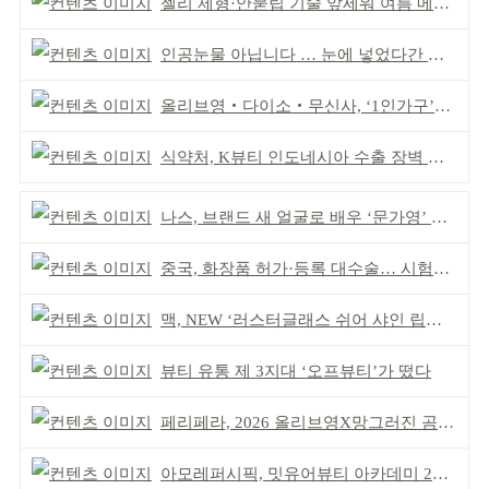
젤리 제형·안묻립 기술 앞세워 여름 메이크업 시장 공략
인공눈물 아닙니다 … 눈에 넣었다간 각막 손상
올리브영‧다이소‧무신사, ‘1인가구’가 이끈다
식약처, K뷰티 인도네시아 수출 장벽 완화 성과
나스, 브랜드 새 얼굴로 배우 ‘문가영’ 발탁
중국, 화장품 허가·등록 대수술… 시험자료 공용 허용
맥, NEW ‘러스터글래스 쉬어 샤인 립스틱’ 출시
뷰티 유통 제 3지대 ‘오프뷰티’가 떴다
페리페라, 2026 올리브영X망그러진 곰 콜라보
아모레퍼시픽, 밋유어뷰티 아카데미 2기 발대식