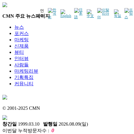
언
CMN 주요 뉴스페이지
어
뉴스
포커스
마케팅
신제품
뷰티
인터뷰
사람들
마케팅리뷰
기획특집
커뮤니티
© 2001-2025 CMN
창간일
1999.03.10
발행일
2026.08.09(일)
0
이번달 누적방문자수 :