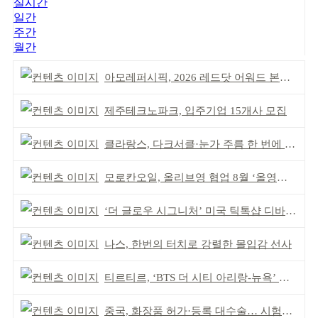
실시간
일간
주간
월간
아모레퍼시픽, 2026 레드닷 어워드 본상 2개 수상
제주테크노파크, 입주기업 15개사 모집
클라랑스, 다크서클·눈가 주름 한 번에 더블 케어
모로칸오일, 올리브영 협업 8월 ‘올영픽’ 선정
‘더 글로우 시그니처’ 미국 틱톡샵 디바이스 부문 1위
나스, 한번의 터치로 강렬한 몰입감 선사
티르티르, ‘BTS 더 시티 아리랑-뉴욕’ 참여
중국, 화장품 허가·등록 대수술… 시험자료 공용 허용