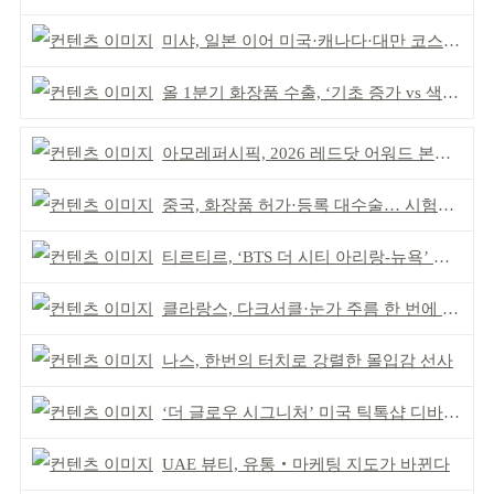
미샤, 일본 이어 미국·캐나다·대만 코스트코 동시 입점
올 1분기 화장품 수출, ‘기초 증가 vs 색조 감소’
아모레퍼시픽, 2026 레드닷 어워드 본상 2개 수상
중국, 화장품 허가·등록 대수술… 시험자료 공용 허용
티르티르, ‘BTS 더 시티 아리랑-뉴욕’ 참여
클라랑스, 다크서클·눈가 주름 한 번에 더블 케어
나스, 한번의 터치로 강렬한 몰입감 선사
‘더 글로우 시그니처’ 미국 틱톡샵 디바이스 부문 1위
UAE 뷰티, 유통‧마케팅 지도가 바뀐다