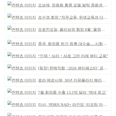
오브제, 정용화 홍콩 모델 발탁 중화권 공략 강화
조수경 회장 “직무교육, 위생교육과 다르다”
모로칸오일, 올리브영 협업 8월 ‘올영픽’ 선정
중국, 화장품 허가·등록 대수술… 시험자료 공용 허용
“인재‧심리‧AI로 그린 미래 뷰티 교육”
[동정] 한메직협, ‘2026 뷰티페스타’ 공동 주최
로라 메르시에, 30년 카뮤플라지 헤리티지 담아
7월 화장품 수출 13.5억 달러 ‘역대 최고’
미샤, ‘PDRN NAD+ 라인업 ‘리프팅 마스크’ 출시