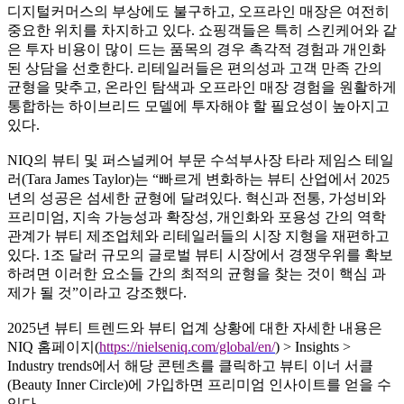
디지털커머스의 부상에도 불구하고, 오프라인 매장은 여전히
중요한 위치를 차지하고 있다. 쇼핑객들은 특히 스킨케어와 같
은 투자 비용이 많이 드는 품목의 경우 촉각적 경험과 개인화
된 상담을 선호한다. 리테일러들은 편의성과 고객 만족 간의
균형을 맞추고, 온라인 탐색과 오프라인 매장 경험을 원활하게
통합하는 하이브리드 모델에 투자해야 할 필요성이 높아지고
있다.
NIQ의 뷰티 및 퍼스널케어 부문 수석부사장 타라 제임스 테일
러(Tara James Taylor)는 “빠르게 변화하는 뷰티 산업에서 2025
년의 성공은 섬세한 균형에 달려있다. 혁신과 전통, 가성비와
프리미엄, 지속 가능성과 확장성, 개인화와 포용성 간의 역학
관계가 뷰티 제조업체와 리테일러들의 시장 지형을 재편하고
있다. 1조 달러 규모의 글로벌 뷰티 시장에서 경쟁우위를 확보
하려면 이러한 요소들 간의 최적의 균형을 찾는 것이 핵심 과
제가 될 것”이라고 강조했다.
2025년 뷰티 트렌드와 뷰티 업계 상황에 대한 자세한 내용은
NIQ 홈페이지(
https://nielseniq.com/global/en/
) > Insights >
Industry trends에서 해당 콘텐츠를 클릭하고 뷰티 이너 서클
(Beauty Inner Circle)에 가입하면 프리미엄 인사이트를 얻을 수
있다.