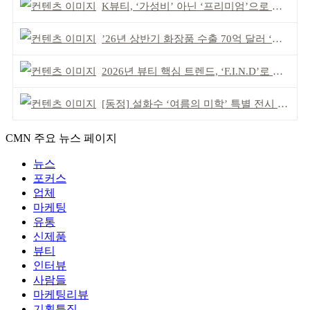
K뷰티, ‘가성비’ 아닌 ‘프리미엄’으로 승부걸어야
’26년 상반기 화장품 수출 70억 달러 ‘역대 최고’
2026년 뷰티 핵심 트렌드, ‘F.I.N.D’로 읽는다
[동정] 설화수 ‘여름의 미학’ 특별 전시 개최
CMN 주요 뉴스 페이지
뉴스
포커스
업체
마케팅
유통
신제품
뷰티
인터뷰
사람들
마케팅리뷰
기획특집