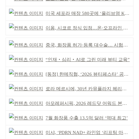
미국 세포라 매장 580곳에 ‘올리브영 K뷰티에딧’ 론칭
이옴, 시코르 정식 입점…온·오프라인 유통망 확대
중국, 화장품 허가·등록 대수술… 시험자료 공용 허용
“인재‧심리‧AI로 그린 미래 뷰티 교육”
[동정] 한메직협, ‘2026 뷰티페스타’ 공동 주최
로라 메르시에, 30년 카뮤플라지 헤리티지 담아
아모레퍼시픽, 2026 레드닷 어워드 본상 2개 수상
7월 화장품 수출 13.5억 달러 ‘역대 최고’
미샤, ‘PDRN NAD+ 라인업 ‘리프팅 마스크’ 출시