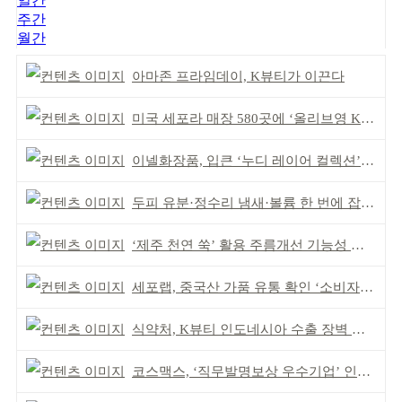
일간
주간
월간
아마존 프라임데이, K뷰티가 이끈다
미국 세포라 매장 580곳에 ‘올리브영 K뷰티에딧’ 론칭
이넬화장품, 입큰 ‘누디 레이어 컬렉션’ 출시
두피 유분·정수리 냄새·볼륨 한 번에 잡는다
‘제주 천연 쑥’ 활용 주름개선 기능성 식약처 심사 통과
세포랩, 중국산 가품 유통 확인 ‘소비자 주의’ 당부
식약처, K뷰티 인도네시아 수출 장벽 완화 성과
코스맥스, ‘직무발명보상 우수기업’ 인증 획득 IP 경영 강화