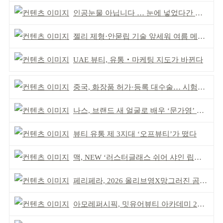
인공눈물 아닙니다 … 눈에 넣었다간 각막 손상
젤리 제형·안묻립 기술 앞세워 여름 메이크업 시장 공략
UAE 뷰티, 유통‧마케팅 지도가 바뀐다
중국, 화장품 허가·등록 대수술… 시험자료 공용 허용
나스, 브랜드 새 얼굴로 배우 ‘문가영’ 발탁
뷰티 유통 제 3지대 ‘오프뷰티’가 떴다
맥, NEW ‘러스터글래스 쉬어 샤인 립스틱’ 출시
페리페라, 2026 올리브영X망그러진 곰 콜라보
아모레퍼시픽, 밋유어뷰티 아카데미 2기 발대식