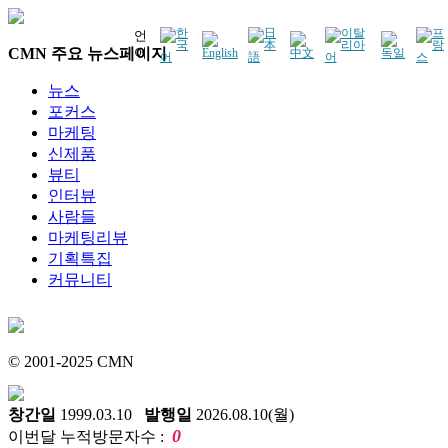
언
CMN 주요 뉴스페이지
어
뉴스
포커스
마케팅
신제품
뷰티
인터뷰
사람들
마케팅리뷰
기획특집
커뮤니티
© 2001-2025 CMN
창간일
1999.03.10
발행일
2026.08.10(월)
0
이번달 누적방문자수 :