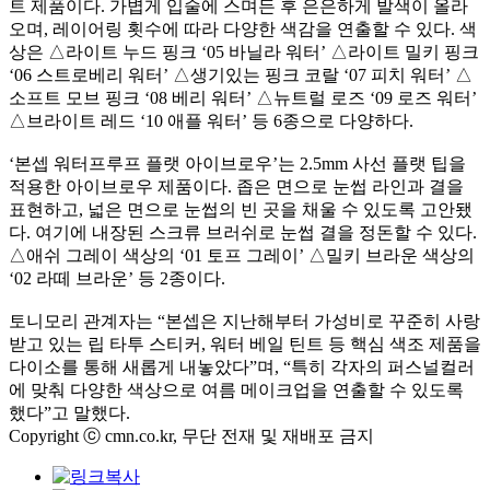
트 제품이다. 가볍게 입술에 스며든 후 은은하게 발색이 올라
오며, 레이어링 횟수에 따라 다양한 색감을 연출할 수 있다. 색
상은 △라이트 누드 핑크 ‘05 바닐라 워터’ △라이트 밀키 핑크
‘06 스트로베리 워터’ △생기있는 핑크 코랄 ‘07 피치 워터’ △
소프트 모브 핑크 ‘08 베리 워터’ △뉴트럴 로즈 ‘09 로즈 워터’
△브라이트 레드 ‘10 애플 워터’ 등 6종으로 다양하다.
‘본셉 워터프루프 플랫 아이브로우’는 2.5mm 사선 플랫 팁을
적용한 아이브로우 제품이다. 좁은 면으로 눈썹 라인과 결을
표현하고, 넓은 면으로 눈썹의 빈 곳을 채울 수 있도록 고안됐
다. 여기에 내장된 스크류 브러쉬로 눈썹 결을 정돈할 수 있다.
△애쉬 그레이 색상의 ‘01 토프 그레이’ △밀키 브라운 색상의
‘02 라떼 브라운’ 등 2종이다.
토니모리 관계자는 “본셉은 지난해부터 가성비로 꾸준히 사랑
받고 있는 립 타투 스티커, 워터 베일 틴트 등 핵심 색조 제품을
다이소를 통해 새롭게 내놓았다”며, “특히 각자의 퍼스널컬러
에 맞춰 다양한 색상으로 여름 메이크업을 연출할 수 있도록
했다”고 말했다.
Copyright ⓒ cmn.co.kr, 무단 전재 및 재배포 금지