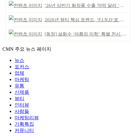
’26년 상반기 화장품 수출 70억 달러 ‘역대 최고’
2026년 뷰티 핵심 트렌드, ‘F.I.N.D’로 읽는다
[동정] 설화수 ‘여름의 미학’ 특별 전시 개최
CMN 주요 뉴스 페이지
뉴스
포커스
업체
마케팅
유통
신제품
뷰티
인터뷰
사람들
마케팅리뷰
기획특집
커뮤니티