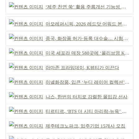
‘제주 천연 쑥’ 활용 주름개선 기능성 식약처 심사 통과
아모레퍼시픽, 2026 레드닷 어워드 본상 2개 수상
중국, 화장품 허가·등록 대수술… 시험자료 공용 허용
미국 세포라 매장 580곳에 ‘올리브영 K뷰티에딧’ 론칭
아마존 프라임데이, K뷰티가 이끈다
이넬화장품, 입큰 ‘누디 레이어 컬렉션’ 출시
나스, 한번의 터치로 강렬한 몰입감 선사
티르티르, ‘BTS 더 시티 아리랑-뉴욕’ 참여
제주테크노파크, 입주기업 15개사 모집