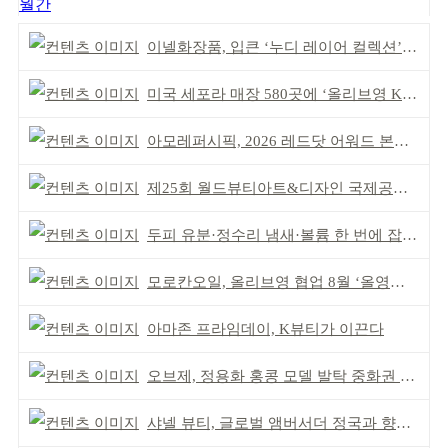
월간
이넬화장품, 입큰 ‘누디 레이어 컬렉션’ 출시
미국 세포라 매장 580곳에 ‘올리브영 K뷰티에딧’ 론칭
아모레퍼시픽, 2026 레드닷 어워드 본상 2개 수상
제25회 월드뷰티아트&디자인 국제공모전 시상식 성황
두피 유분·정수리 냄새·볼륨 한 번에 잡는다
모로칸오일, 올리브영 협업 8월 ‘올영픽’ 선정
아마존 프라임데이, K뷰티가 이끈다
오브제, 정용화 홍콩 모델 발탁 중화권 공략 강화
샤넬 뷰티, 글로벌 앰버서더 정국과 향수 캠페인 공개