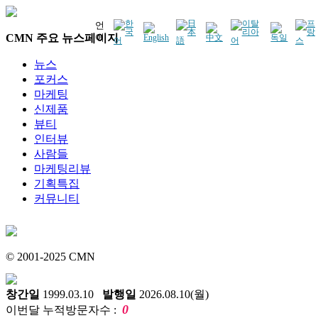
언
CMN 주요 뉴스페이지
어
뉴스
포커스
마케팅
신제품
뷰티
인터뷰
사람들
마케팅리뷰
기획특집
커뮤니티
© 2001-2025 CMN
창간일
1999.03.10
발행일
2026.08.10(월)
0
이번달 누적방문자수 :