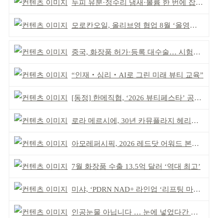
두피 유분·정수리 냄새·볼륨 한 번에 잡는다
모로칸오일, 올리브영 협업 8월 ‘올영픽’ 선정
중국, 화장품 허가·등록 대수술… 시험자료 공용 허용
“인재‧심리‧AI로 그린 미래 뷰티 교육”
[동정] 한메직협, ‘2026 뷰티페스타’ 공동 주최
로라 메르시에, 30년 카뮤플라지 헤리티지 담아
아모레퍼시픽, 2026 레드닷 어워드 본상 2개 수상
7월 화장품 수출 13.5억 달러 ‘역대 최고’
미샤, ‘PDRN NAD+ 라인업 ‘리프팅 마스크’ 출시
인공눈물 아닙니다 … 눈에 넣었다간 각막 손상