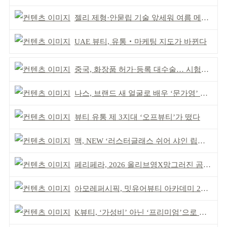
젤리 제형·안묻립 기술 앞세워 여름 메이크업 시장 공략
UAE 뷰티, 유통‧마케팅 지도가 바뀐다
중국, 화장품 허가·등록 대수술… 시험자료 공용 허용
나스, 브랜드 새 얼굴로 배우 ‘문가영’ 발탁
뷰티 유통 제 3지대 ‘오프뷰티’가 떴다
맥, NEW ‘러스터글래스 쉬어 샤인 립스틱’ 출시
페리페라, 2026 올리브영X망그러진 곰 콜라보
아모레퍼시픽, 밋유어뷰티 아카데미 2기 발대식
K뷰티, ‘가성비’ 아닌 ‘프리미엄’으로 승부걸어야