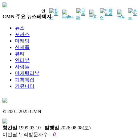
언
CMN 주요 뉴스페이지
어
뉴스
포커스
마케팅
신제품
뷰티
인터뷰
사람들
마케팅리뷰
기획특집
커뮤니티
© 2001-2025 CMN
창간일
1999.03.10
발행일
2026.08.08(토)
0
이번달 누적방문자수 :