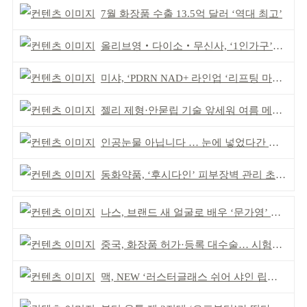
7월 화장품 수출 13.5억 달러 ‘역대 최고’
올리브영‧다이소‧무신사, ‘1인가구’가 이끈다
미샤, ‘PDRN NAD+ 라인업 ‘리프팅 마스크’ 출시
젤리 제형·안묻립 기술 앞세워 여름 메이크업 시장 공략
인공눈물 아닙니다 … 눈에 넣었다간 각막 손상
동화약품, ‘후시다인’ 피부장벽 관리 초점 ‘리브랜딩’
나스, 브랜드 새 얼굴로 배우 ‘문가영’ 발탁
중국, 화장품 허가·등록 대수술… 시험자료 공용 허용
맥, NEW ‘러스터글래스 쉬어 샤인 립스틱’ 출시