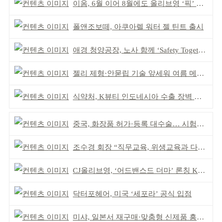
이옴, 6월 이어 8월에도 올리브영 ‘픽’ 선정
폴앤조보떼, 아쿠아렐 워터 젤 틴트 출시
애경 청양공장, 노사 함께 ‘Safety Together’ 개최
젤리 제형·안묻립 기술 앞세워 여름 메이크업 시장 공략
식약처, K뷰티 인도네시아 수출 장벽 완화 성과
중국, 화장품 허가·등록 대수술… 시험자료 공용 허용
조수경 회장 “직무교육, 위생교육과 다르다”
CJ올리브영, ‘어드밴스드 더마’ 론칭 K더마 육성 박차
닥터포헤어, 미국 ‘세포라’ 공식 입점
미샤, 일본서 재구매·맞춤형 신제품 흥행 ‘쌍끌이’