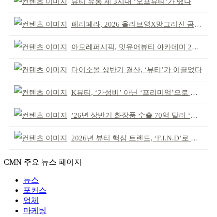
뷰티 유통 제 3지대 ‘오프뷰티’가 떴다
페리페라, 2026 올리브영X망그러진 곰 콜라보
아모레퍼시픽, 밋유어뷰티 아카데미 2기 발대식
다이소몰 상반기 결산, ‘뷰티’가 이끌었다
K뷰티, ‘가성비’ 아닌 ‘프리미엄’으로 승부걸어야
’26년 상반기 화장품 수출 70억 달러 ‘역대 최고’
2026년 뷰티 핵심 트렌드, ‘F.I.N.D’로 읽는다
CMN 주요 뉴스 페이지
뉴스
포커스
업체
마케팅