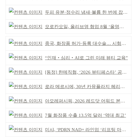
두피 유분·정수리 냄새·볼륨 한 번에 잡는다
모로칸오일, 올리브영 협업 8월 ‘올영픽’ 선정
중국, 화장품 허가·등록 대수술… 시험자료 공용 허용
“인재‧심리‧AI로 그린 미래 뷰티 교육”
[동정] 한메직협, ‘2026 뷰티페스타’ 공동 주최
로라 메르시에, 30년 카뮤플라지 헤리티지 담아
아모레퍼시픽, 2026 레드닷 어워드 본상 2개 수상
7월 화장품 수출 13.5억 달러 ‘역대 최고’
미샤, ‘PDRN NAD+ 라인업 ‘리프팅 마스크’ 출시