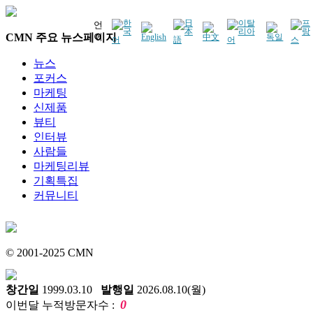
언
CMN 주요 뉴스페이지
어
뉴스
포커스
마케팅
신제품
뷰티
인터뷰
사람들
마케팅리뷰
기획특집
커뮤니티
© 2001-2025 CMN
창간일
1999.03.10
발행일
2026.08.10(월)
0
이번달 누적방문자수 :