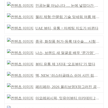
인공눈물 아닙니다 … 눈에 넣었다간 각막 손상
젤리 제형·안묻립 기술 앞세워 여름 메이크업 시장 공략
UAE 뷰티, 유통‧마케팅 지도가 바뀐다
중국, 화장품 허가·등록 대수술… 시험자료 공용 허용
나스, 브랜드 새 얼굴로 배우 ‘문가영’ 발탁
뷰티 유통 제 3지대 ‘오프뷰티’가 떴다
맥, NEW ‘러스터글래스 쉬어 샤인 립스틱’ 출시
페리페라, 2026 올리브영X망그러진 곰 콜라보
아모레퍼시픽, 밋유어뷰티 아카데미 2기 발대식