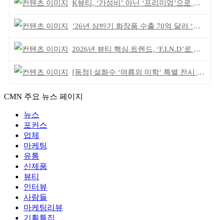
K뷰티, ‘가성비’ 아닌 ‘프리미엄’으로 승부걸어야
’26년 상반기 화장품 수출 70억 달러 ‘역대 최고’
2026년 뷰티 핵심 트렌드, ‘F.I.N.D’로 읽는다
[동정] 설화수 ‘여름의 미학’ 특별 전시 개최
CMN 주요 뉴스 페이지
뉴스
포커스
업체
마케팅
유통
신제품
뷰티
인터뷰
사람들
마케팅리뷰
기획특집