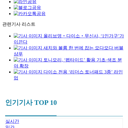
관련기사 리스트
올리브영‧다이소‧무신사, ‘1인가구’가
이끈다
새치와 볼륨 한 번에 잡는 모다모다 버블
샴푸
토니모리, ‘펩타이드’ 활용 기초·색조 분
야 확장
다이소 전용 ‘리더스 토너패드 3종’ 라인
업
인기기사 TOP 10
실시간
일간