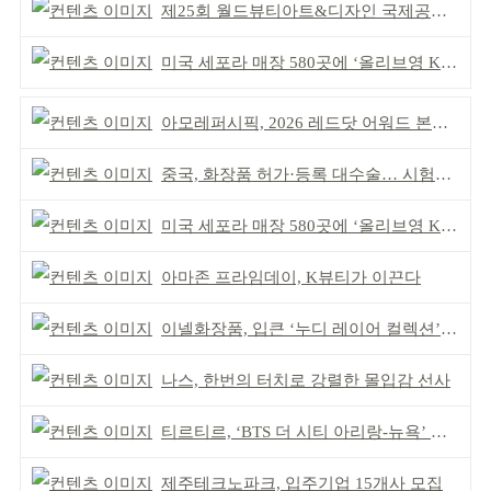
제25회 월드뷰티아트&디자인 국제공모전 시상식 성황
미국 세포라 매장 580곳에 ‘올리브영 K뷰티에딧’ 론칭
아모레퍼시픽, 2026 레드닷 어워드 본상 2개 수상
중국, 화장품 허가·등록 대수술… 시험자료 공용 허용
미국 세포라 매장 580곳에 ‘올리브영 K뷰티에딧’ 론칭
아마존 프라임데이, K뷰티가 이끈다
이넬화장품, 입큰 ‘누디 레이어 컬렉션’ 출시
나스, 한번의 터치로 강렬한 몰입감 선사
티르티르, ‘BTS 더 시티 아리랑-뉴욕’ 참여
제주테크노파크, 입주기업 15개사 모집