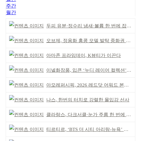
주간
월간
두피 유분·정수리 냄새·볼륨 한 번에 잡는다
오브제, 정용화 홍콩 모델 발탁 중화권 공략 강화
아마존 프라임데이, K뷰티가 이끈다
이넬화장품, 입큰 ‘누디 레이어 컬렉션’ 출시
아모레퍼시픽, 2026 레드닷 어워드 본상 2개 수상
나스, 한번의 터치로 강렬한 몰입감 선사
클라랑스, 다크서클·눈가 주름 한 번에 더블 케어
티르티르, ‘BTS 더 시티 아리랑-뉴욕’ 참여