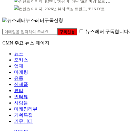
K뷰티, ‘가성비’ 아닌 ‘프리미엄’으로 승부걸어야
2026년 뷰티 핵심 트렌드, ‘F.I.N.D’로 읽는다
뉴스레터구독신청
뉴스레터 구독합니다.
구독신청
CMN 주요 뉴스 페이지
뉴스
포커스
업체
마케팅
유통
신제품
뷰티
인터뷰
사람들
마케팅리뷰
기획특집
커뮤니티