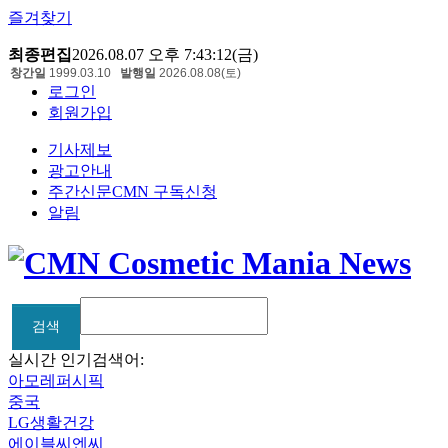
즐겨찾기
최종편집
2026.08.07 오후 7:43:12(금)
창간일
1999.03.10
발행일
2026.08.08(토)
로그인
회원가입
기사제보
광고안내
주간신문CMN 구독신청
알림
검색
검색
실시간 인기검색어:
아모레퍼시픽
중국
LG생활건강
에이블씨엔씨