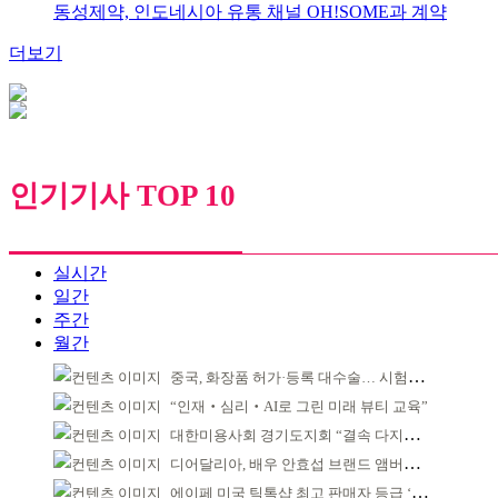
동성제약, 인도네시아 유통 채널 OH!SOME과 계약
더보기
인기기사 TOP 10
실시간
일간
주간
월간
중국, 화장품 허가·등록 대수술… 시험자료 공용 허용
“인재‧심리‧AI로 그린 미래 뷰티 교육”
대한미용사회 경기도지회 “결속 다지며 재도약 모색”
디어달리아, 배우 안효섭 브랜드 앰버서더 발탁
에이페 미국 틱톡샵 최고 판매자 등급 ‘Tier 5’ 달성