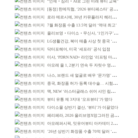
“인재‧심리‧AI로 그린 미래 뷰티 교육”
[동정] 한메직협, ‘2026 뷰티페스타’ 공동 주최
로라 메르시에, 30년 카뮤플라지 헤리티지 담아
7월 화장품 수출 13.5억 달러 ‘역대 최고’
올리브영‧다이소‧무신사, ‘1인가구’가 이끈다
LG생활건강, 북미 매출 사상 첫 중국 ‘추월’
닥터포헤어, 미국 ‘세포라’ 공식 입점
미샤, ‘PDRN NAD+ 라인업 ‘리프팅 마스크’ 출시
아모레 올 1, 2분기 연속 두 자릿수 영업이익률 기록
나스, 브랜드 새 얼굴로 배우 ‘문가영’ 발탁
중국, 화장품 허가·등록 대수술… 시험자료 공용 허용
맥, NEW ‘러스터글래스 쉬어 샤인 립스틱’ 출시
뷰티 유통 제 3지대 ‘오프뷰티’가 떴다
다이소몰 상반기 결산, ‘뷰티’가 이끌었다
페리페라, 2026 올리브영X망그러진 곰 콜라보
아모레퍼시픽, 밋유어뷰티 아카데미 2기 발대식
’26년 상반기 화장품 수출 70억 달러 ‘역대 최고’