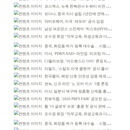
코스맥스, 뉴욕 한복판서 K-뷰티 비전 제시
보다나, 중국 지사 설립 2년만에 연매출 120억 돌파
닥터포헤어, 미국 ‘세포라’ 공식 입점
남성 퍼포먼스 스킨케어 ‘히스트(HYSST)’ 론칭
조수경 회장 “직무교육, 위생교육과 다르다”
중국, 화장품 허가·등록 대수술… 시험자료 공용 허용
미샤, ‘PDRN NAD+ 라인업 ‘리프팅 마스크’ 출시
CJ올리브영, ‘어드밴스드 더마’ 론칭 K더마 육성 박차
리필드, ‘스칼프 리셋 클렌저’ 공식 출시
한국콜마, 해양 산호 안전성 검증 체계 구축
센녹, 신규 라인 ‘노 모어 키스’ 5종 론칭
미샤, 일본서 재구매·맞춤형 신제품 흥행 ‘쌍끌이’
한뷰직협, ‘2026 PBFS FAIR’ 공모전 심사 성료
톰 ‘더 글로우 프로’ 홍콩 첫 공식 판매 완판
조수경 회장 “직무교육, 위생교육과 다르다”
중국, 화장품 허가·등록 대수술… 시험자료 공용 허용