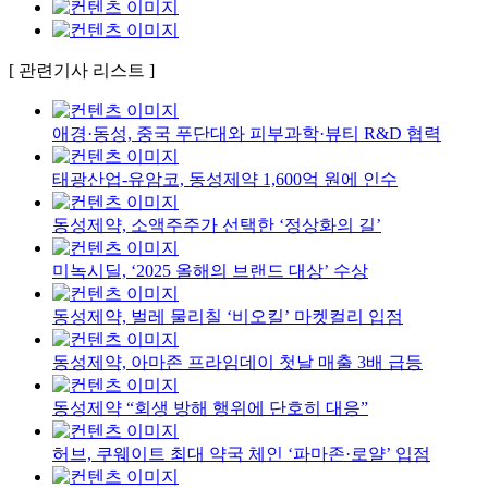
[ 관련기사 리스트 ]
애경·동성, 중국 푸단대와 피부과학·뷰티 R&D 협력
태광산업-유암코, 동성제약 1,600억 원에 인수
동성제약, 소액주주가 선택한 ‘정상화의 길’
미녹시딜, ‘2025 올해의 브랜드 대상’ 수상
동성제약, 벌레 물리칠 ‘비오킬’ 마켓컬리 입점
동성제약, 아마존 프라임데이 첫날 매출 3배 급등
동성제약 “회생 방해 행위에 단호히 대응”
허브, 쿠웨이트 최대 약국 체인 ‘파마존·로얄’ 입점