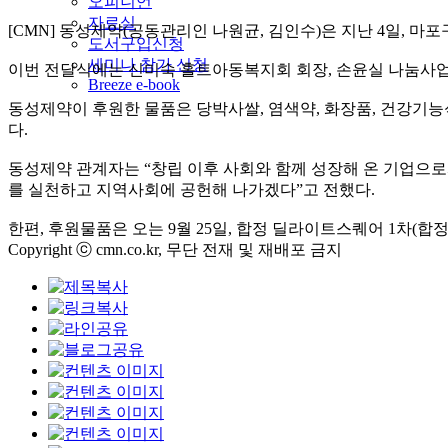
오피니언
자료실
[CMN] 동성제약(공동관리인 나원균, 김인수)은 지난 4일, 마
도서구입신청
세미나 참가 신청
이번 전달식에는 신미숙 홀트아동복지회 회장, 손윤실 나눔사업
Breeze e-book
동성제약이 후원한 물품은 당박사쌀, 염색약, 화장품, 건강기능
다.
동성제약 관계자는 “창립 이후 사회와 함께 성장해 온 기업으로
를 실천하고 지역사회에 공헌해 나가겠다”고 전했다.
한편, 후원물품은 오는 9월 25일, 합정 딜라이트스퀘어 1차(합
Copyright ⓒ cmn.co.kr, 무단 전재 및 재배포 금지