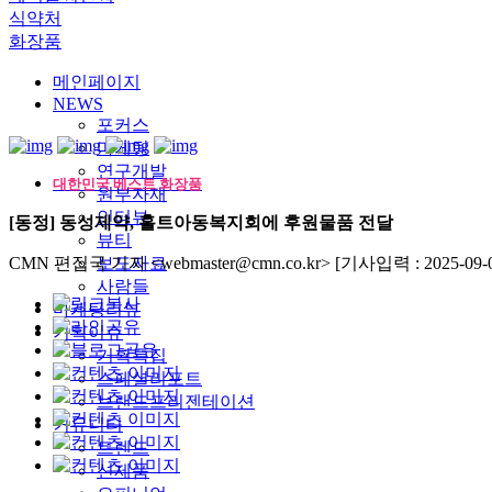
식약처
화장품
메인페이지
NEWS
포커스
마케팅
연구개발
대한민국 베스트 화장품
원부자재
인터뷰
[동정] 동성제약, 홀트아동복지회에 후원물품 전달
뷰티
CMN 편집국 기자 <webmaster@cmn.co.kr>
보도자료
[기사입력 : 2025-09-0
사람들
마케팅리뷰
기획이슈
기획특집
스페셜리포트
브랜드프리젠테이션
커뮤니티
트렌드
신제품