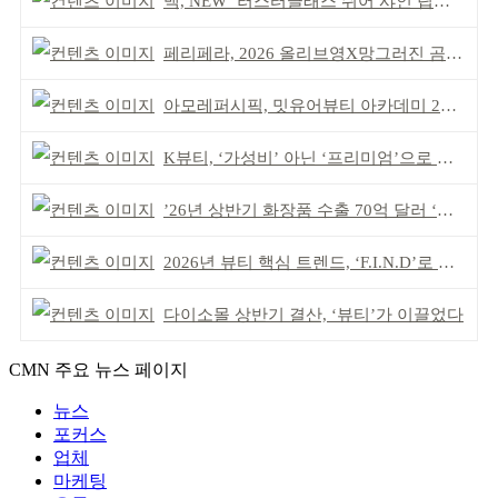
맥, NEW ‘러스터글래스 쉬어 샤인 립스틱’ 출시
페리페라, 2026 올리브영X망그러진 곰 콜라보
아모레퍼시픽, 밋유어뷰티 아카데미 2기 발대식
K뷰티, ‘가성비’ 아닌 ‘프리미엄’으로 승부걸어야
’26년 상반기 화장품 수출 70억 달러 ‘역대 최고’
2026년 뷰티 핵심 트렌드, ‘F.I.N.D’로 읽는다
다이소몰 상반기 결산, ‘뷰티’가 이끌었다
CMN 주요 뉴스 페이지
뉴스
포커스
업체
마케팅