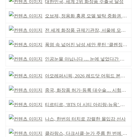
대한민국, 세계 2위 화장품 수출국 달성
오브제, 정용화 홍콩 모델 발탁 중화권 공략 강화
전 세계 화장품 규제기관장, 서울에 모인다
폭염 속 넓어진 남성 세안 루틴 ‘클렌징’ 거래액 급증
인공눈물 아닙니다 … 눈에 넣었다간 각막 손상
아모레퍼시픽, 2026 레드닷 어워드 본상 2개 수상
중국, 화장품 허가·등록 대수술… 시험자료 공용 허용
티르티르, ‘BTS 더 시티 아리랑-뉴욕’ 참여
나스, 한번의 터치로 강렬한 몰입감 선사
클라랑스, 다크서클·눈가 주름 한 번에 더블 케어