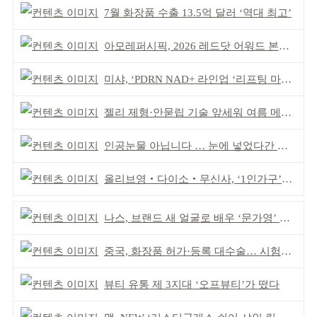
7월 화장품 수출 13.5억 달러 ‘역대 최고’
아모레퍼시픽, 2026 레드닷 어워드 본상 2개 수상
미샤, ‘PDRN NAD+ 라인업 ‘리프팅 마스크’ 출시
젤리 제형·안묻립 기술 앞세워 여름 메이크업 시장 공략
인공눈물 아닙니다 … 눈에 넣었다간 각막 손상
올리브영‧다이소‧무신사, ‘1인가구’가 이끈다
나스, 브랜드 새 얼굴로 배우 ‘문가영’ 발탁
중국, 화장품 허가·등록 대수술… 시험자료 공용 허용
뷰티 유통 제 3지대 ‘오프뷰티’가 떴다