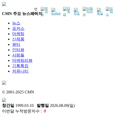
언
CMN 주요 뉴스페이지
어
뉴스
포커스
마케팅
신제품
뷰티
인터뷰
사람들
마케팅리뷰
기획특집
커뮤니티
© 2001-2025 CMN
창간일
1999.03.10
발행일
2026.08.09(일)
0
이번달 누적방문자수 :