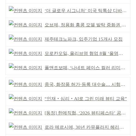
‘더 글로우 시그니처’ 미국 틱톡샵 디바이스 부문 1위
오브제, 정용화 홍콩 모델 발탁 중화권 공략 강화
제주테크노파크, 입주기업 15개사 모집
모로칸오일, 올리브영 협업 8월 ‘올영픽’ 선정
폴앤조보떼, ‘나네트 페이스 컬러 리미티드’ 출시
중국, 화장품 허가·등록 대수술… 시험자료 공용 허용
“인재‧심리‧AI로 그린 미래 뷰티 교육”
[동정] 한메직협, ‘2026 뷰티페스타’ 공동 주최
로라 메르시에, 30년 카뮤플라지 헤리티지 담아